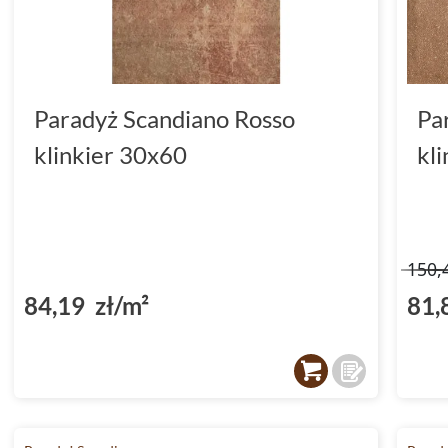
Paradyż Scandiano Rosso
Pa
klinkier 30x60
kl
150,
84,19 zł/m²
81,