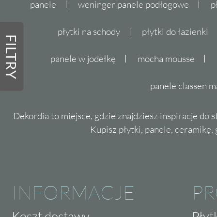
panele
weninger panele podłogowe
p
płytki na schody
płytki do łazienki
FILTRY
panele w jodełkę
mocha mousse
panele classen m
Dekordia to miejsce, gdzie znajdziesz inspiracje do 
Kupisz płytki, panele, ceramikę, g
INFORMACJE
P
Koszt dostawy
Płyt