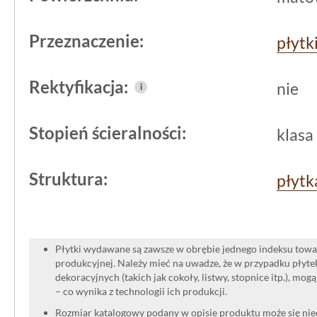
wszędzie tam, gdzie posadzka musi znos
intensywny ruch. Jeśli zależy Ci na jed
Przeznaczenie:
płytk
strefą wewnętrzną a ogrodową,
Parad
Rektyfikacja:
klinkier 30x30x0,85 pozwoli poprowa
nie
i
kuchni aż
na taras
- spójnie, bezpieczn
Stopień ścieralności:
klasa
Struktura:
płytk
Płytki wydawane są zawsze w obrębie jednego indeksu towar
produkcyjnej. Należy mieć na uwadze, że w przypadku płyt
dekoracyjnych (takich jak cokoły, listwy, stopnice itp.), mog
– co wynika z technologii ich produkcji.
Rozmiar katalogowy podany w opisie produktu może się niec