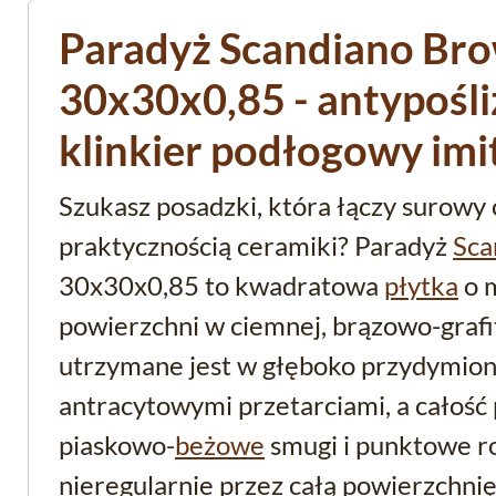
Paradyż Scandiano Bro
30x30x0,85 - antypośl
klinkier podłogowy imi
Szukasz posadzki, która łączy surowy
praktycznością ceramiki? Paradyż
Sca
30x30x0,85 to kwadratowa
płytka
o m
powierzchni w ciemnej, brązowo-grafit
utrzymane jest w głęboko przydymion
antracytowymi przetarciami, a całość 
piaskowo-
beżowe
smugi i punktowe ro
nieregularnie przez całą powierzchnię