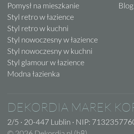
Pomysł na mieszkanie
Blog
Styl retro w łazience
Styl retro w kuchni
Styl nowoczesny w łazience
Styl nowoczesny w kuchni
Styl glamour w łazience
Modna łazienka
DEKORDIA MAREK KO
2/5
·
20-447 Lublin
·
NIP: 713235776
© 2026 Dekordia.pl (h8)