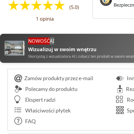
Bezpieczne
(5.0)
1 opinia
NOWOŚĆ
AI
Wizualizuj w swoim wnętrzu
Skorzystaj z wizualizatora AI i zobacz ten produkt w swoim wnę
Zamów produkty przez e-mail
Inn
Polecamy do produktu
Rea
Ekspert radzi
Rod
Właściwości płytek
Spo
FAQ