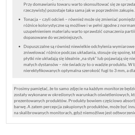
Przy domawianiu towaru warto skonsultować się ze sprzedaw
rzeczywisty) pozostaje taka sama jak w poprzednim zakupie.
Tonacja – czyli odcień – również może się zmieniać pomięd
różnice kolorystyczne są możliwe i w pełni zgodne z norma
uzupełnieniem materiału warto sprawdzić oznaczenia partii
dopasowane do wcześniejszych.
Dopuszczalne są również niewielkie odchylenia wymiarowe w
zniwelować różnice podczas układania, stosuje się spoinę, kt
płytki nie układają się idealnie „na styk” lub pojawiają się n
małych dystansów – nie świadczy to o wadzie produktu. W br
nierektyfikowanych optymalna szerokość fugi to 3 mm, a dl
Prosimy pamiętać, że to samo zdjęcie na każdym monitorze będzie
zostały wykonane w określonych warunkach oświetleniowych, kt
prezentowanych produktów. Produkty bowiem częściowo absorbują
barwę. A zatem percepcja zakupionych produktów, może być inna
na skalibrowanych monitorach, gdyż niemożliwe jest odtworzen