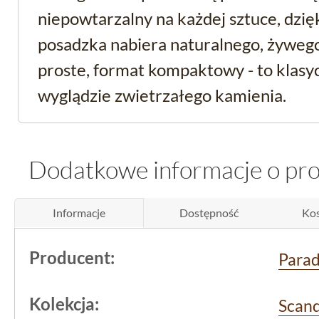
niepowtarzalny na każdej sztuce, dzi
posadzka nabiera naturalnego, żyweg
proste, format kompaktowy - to klas
wyglądzie zwietrzałego kamienia.
Kamienny charakter w
Dodatkowe informacje o pr
wydaniu
Wzór imituje przetarty, lekko zwietrzał
Informacje
Dostępność
Kos
spotyka się na starych podwórkach i t
Producent:
Para
powierzchni jest wyczuwalnie
struktu
wzmacnia efekt naturalnej mineralnej 
Kolekcja:
Scan
klinkierowy o wyglądzie kamienia, a ni