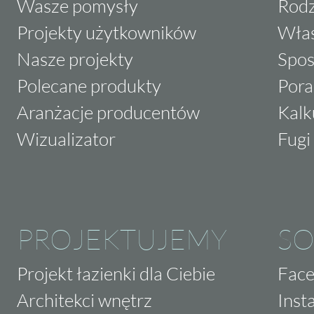
Wasze pomysły
Rodz
Projekty użytkowników
Właś
Nasze projekty
Spos
Polecane produkty
Pora
Aranżacje producentów
Kalk
Wizualizator
Fugi 
PROJEKTUJEMY
SO
Projekt łazienki dla Ciebie
Fac
Architekci wnętrz
Inst