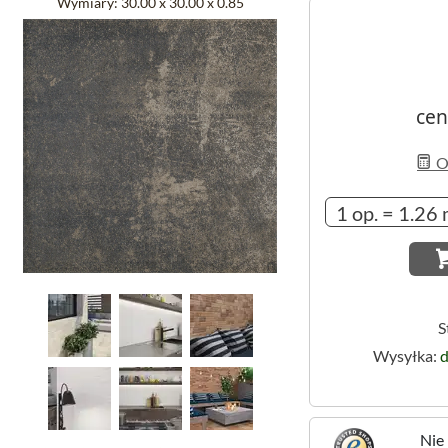
Wymiary:
30.00 x 30.00 x 0.85
cen
Ob
S
Wysyłka:
d
Nie 