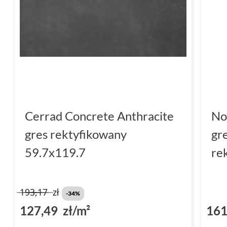
Cerrad Concrete Anthracite
No
gres rektyfikowany
gr
59.7x119.7
re
193,17
zł
-34%
127,49 zł/m²
161