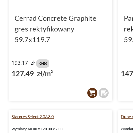
Cerrad Concrete Graphite
Pa
gres rektyfikowany
re
59.7x119.7
59
193,17
zł
-34%
127,49 zł/m²
147
Stargres Select 2.0&3.0
Dune 
Wymiary: 60.00 x 120.00 x 2.00
Wymiary