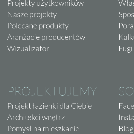
Projekty użytkowników
Właś
Nasze projekty
Spos
Polecane produkty
Pora
Aranżacje producentów
Kalk
Wizualizator
Fugi 
PROJEKTUJEMY
SO
Projekt łazienki dla Ciebie
Fac
Architekci wnętrz
Inst
Pomysł na mieszkanie
Blog