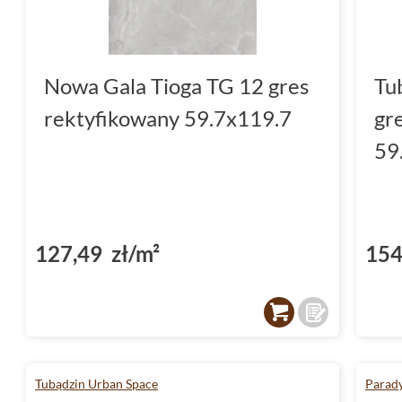
Nowa Gala Tioga TG 12 gres
Tu
rektyfikowany 59.7x119.7
gr
59
127,49 zł/m²
154
Tubądzin Urban Space
Parady