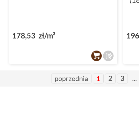
178,53 zł/m²
196
...
poprzednia
1
2
3