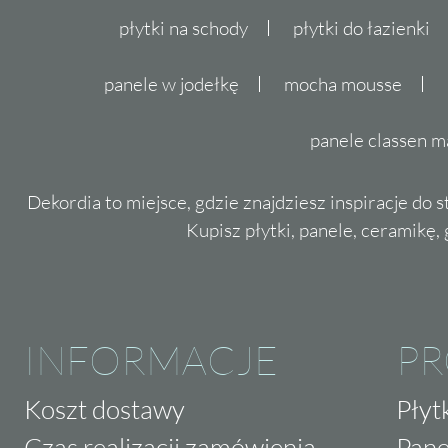
płytki na schody
płytki do łazienki
panele w jodełkę
mocha mousse
panele classen m
Dekordia to miejsce, gdzie znajdziesz inspiracje do 
Kupisz płytki, panele, ceramikę, g
INFORMACJE
P
Koszt dostawy
Płyt
Czas realizacji zamówienia
Pane