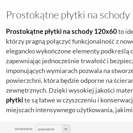
Prostokątne płytki na schod
Prostokątne płytki
na schody
120x60
to id
którzy pragną połączyć funkcjonalność z no
elegancko wykończone elementy podkreślą ch
zapewniając jednocześnie trwałość i bezpie
imponujących wymiarach pozwala na stworzen
powierzchni, która będzie odporne na ściera
zewnętrznych. Dzięki wysokiej jakości mate
płytki
te są łatwe w czyszczeniu i konserwacj
miejscach intensywnego użytkowania, jakimi 
prostokątne płytki
na schody
120x60
mogą 
im niepowtarzalnego stylu.
sortowanie