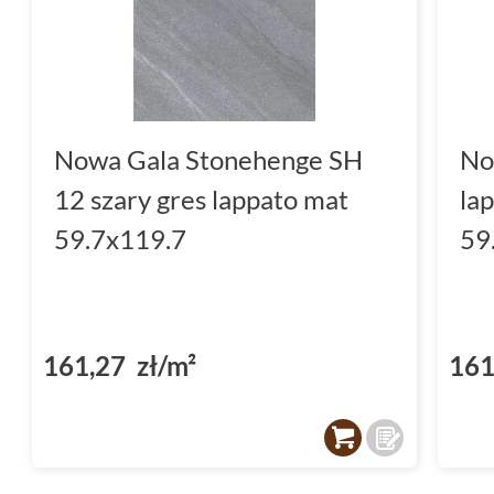
Nowa Gala Stonehenge SH
No
12 szary gres lappato mat
la
59.7x119.7
59
161,27 zł/m²
161