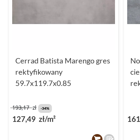
Cerrad Batista Marengo gres
No
rektyfikowany
ci
59.7x119.7x0.85
re
193,17
zł
-34%
127,49 zł/m²
161