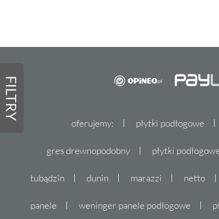
FILTRY
oferujemy:
płytki podłogowe
gres drewnopodobny
płytki podłogo
tubądzin
dunin
marazzi
netto
panele
weninger panele podłogowe
p