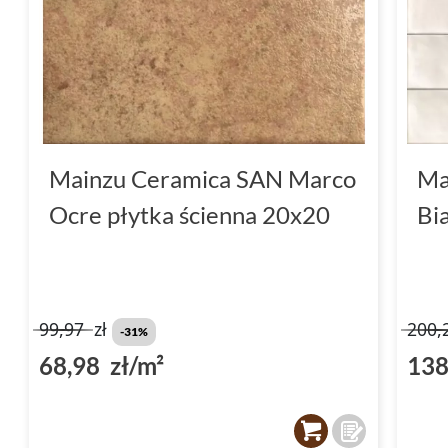
Mainzu Ceramica SAN Marco
Ma
Ocre płytka ścienna 20x20
Bi
99,97
zł
200,
-31%
68,98 zł/m²
138