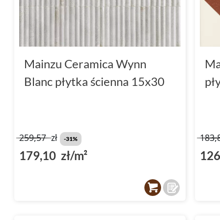
Mainzu Ceramica Wynn
Ma
Blanc płytka ścienna 15x30
pł
259,57
zł
183,
-31%
179,10 zł/m²
126