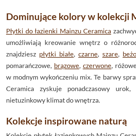
Dominujące kolory w kolekcji
Płytki do łazienki Mainzu Ceramica
zachwyc
umożliwiają kreowanie wnętrz o różnoro
znajdziesz
płytki białe
,
czarne
,
szare
,
beż
pomarańczowe,
brązowe
,
czerwone
, różow
w modnym wykończeniu mix. Te barwy sprawi
Ceramica zyskuje ponadczasowy urok,
nietuzinkowy klimat do wnętrza.
Kolekcje inspirowane naturą
Kolekcje płytek łazienkowych Mainzu Ceram