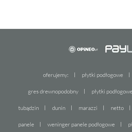
oferujemy:
płytki podłogowe
gres drewnopodobny
płytki podłogo
tubądzin
dunin
marazzi
netto
panele
weninger panele podłogowe
p