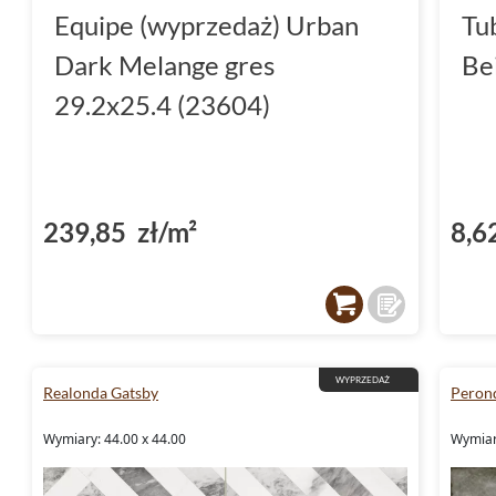
Equipe (wyprzedaż) Urban
Tu
Dark Melange gres
Be
29.2x25.4 (23604)
239,85 zł/m²
8,6
WYPRZEDAŻ
Realonda Gatsby
Perond
Wymiary: 44.00 x 44.00
Wymiar