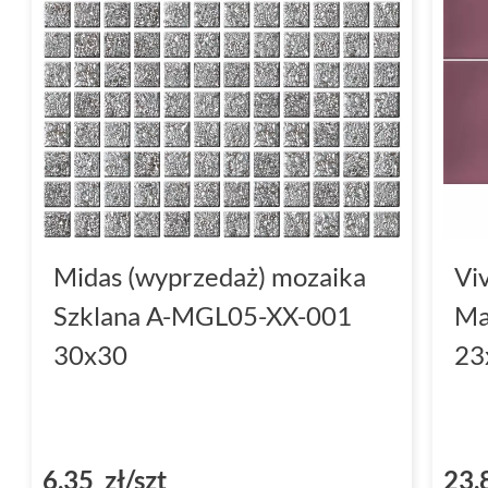
Midas (wyprzedaż) mozaika
Vi
Szklana A-MGL05-XX-001
Ma
30x30
23
6,35 zł/szt
23,