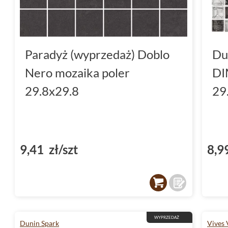
Paradyż (wyprzedaż) Doblo
Du
Nero mozaika poler
DI
29.8x29.8
29
9,41 zł/szt
8,9
WYPRZEDAŻ
Dunin Spark
Vives 