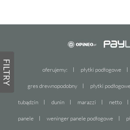
FILTRY
oferujemy:
płytki podłogowe
gres drewnopodobny
płytki podłogo
tubądzin
dunin
marazzi
netto
panele
weninger panele podłogowe
p