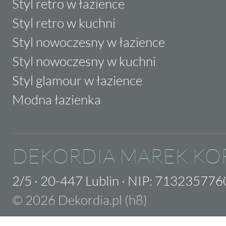
Styl retro w łazience
Styl retro w kuchni
Styl nowoczesny w łazience
Styl nowoczesny w kuchni
Styl glamour w łazience
Modna łazienka
DEKORDIA MAREK KO
2/5
·
20-447 Lublin
·
NIP: 713235776
© 2026 Dekordia.pl (h8)