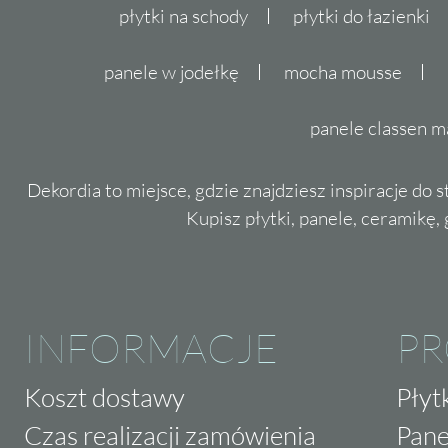
płytki na schody
płytki do łazienki
panele w jodełkę
mocha mousse
panele classen m
Dekordia to miejsce, gdzie znajdziesz inspiracje do 
Kupisz płytki, panele, ceramikę, g
INFORMACJE
P
Koszt dostawy
Płyt
Czas realizacji zamówienia
Pane