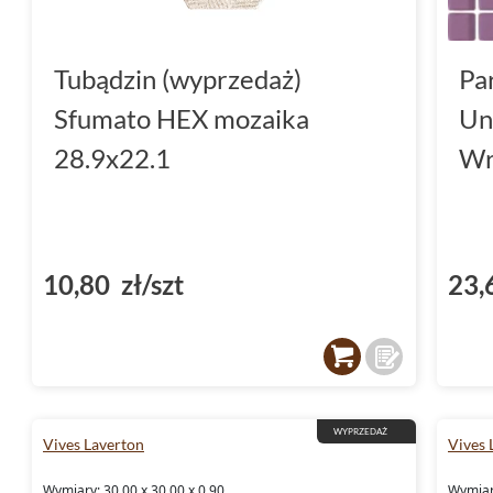
Tubądzin (wyprzedaż)
Pa
Sfumato HEX mozaika
Un
28.9x22.1
Wr
10,80 zł/szt
23,
WYPRZEDAŻ
Vives Laverton
Vives 
Wymiary: 30.00 x 30.00 x 0.90
Wymiary