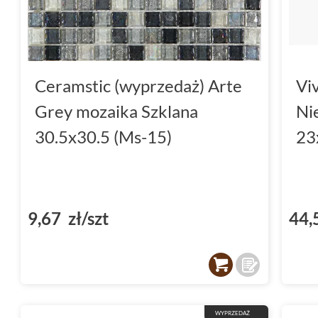
Ceramstic (wyprzedaż) Arte
Vi
Grey mozaika Szklana
Ni
30.5x30.5 (Ms-15)
23
9,67 zł/szt
44,
WYPRZEDAŻ