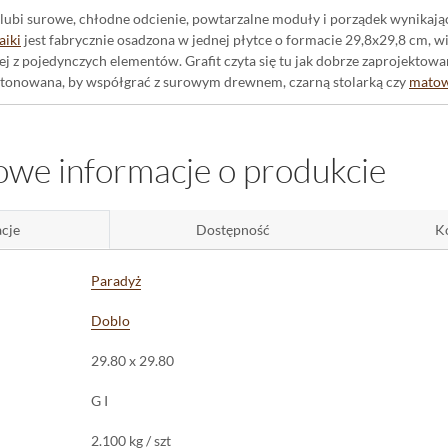
y lubi surowe, chłodne odcienie, powtarzalne moduły i porządek wynikający 
aiki
jest fabrycznie osadzona w jednej płytce o formacie 29,8x29,8 cm, w
 z pojedynczych elementów. Grafit czyta się tu jak dobrze zaprojektowan
 stonowana, by współgrać z surowym drewnem, czarną stolarką czy
mato
a Doblo Grafit - co daje w codziennym wnętrzu
we informacje o produkcie
rawędź pozwala prowadzić wąską, dyskretną fugę wokół całych modułów m
 przejścia między płytkami znikają w spójnej, geometrycznej całości.
Po
 wnętrze wydaje się bardziej doświetlone, nawet jeśli operujemy ciemną pa
cje
Dostępność
K
źną, powtarzalną kompozycję.
e mozaiki Doblo Grafit - salon, przedpokój, łazienk
Paradyż
resowa
do salonu i przedpokoju sprawdzi się jako spójna podłoga w części d
Doblo
o pełna okładzina lub dekoracyjny pas w strefie prysznica czy za umyw
robna siatka kwadratów dobrze komponuje się z większymi formatami z tej
29.80 x 29.80
zycja dla wnętrz, w których grafitowa geometria ma pracować spokojnie,
G I
2.100 kg / szt