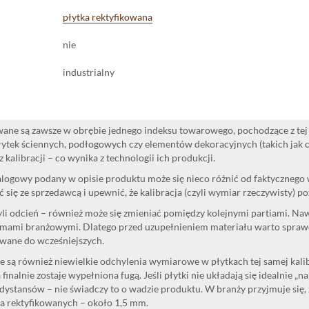
płytka rektyfikowana
nie
industrialny
ane są zawsze w obrębie jednego indeksu towarowego, pochodzące z tej 
ytek ściennych, podłogowych czy elementów dekoracyjnych (takich jak cok
 kalibracji – co wynika z technologii ich produkcji.
logowy podany w opisie produktu może się nieco różnić od faktycznego
 się ze sprzedawcą i upewnić, że kalibracja (czyli wymiar rzeczywisty) p
yli odcień – również może się zmieniać pomiędzy kolejnymi partiami. Na
mami branżowymi. Dlatego przed uzupełnieniem materiału warto sprawdzi
wane do wcześniejszych.
 są również niewielkie odchylenia wymiarowe w płytkach tej samej kalibr
 finalnie zostaje wypełniona fugą. Jeśli płytki nie układają się idealnie „n
dystansów – nie świadczy to o wadzie produktu. W branży przyjmuje się, 
la rektyfikowanych – około 1,5 mm.