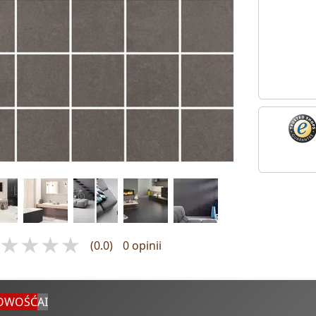
(0.0)
0 opinii
OWOŚĆ
AI