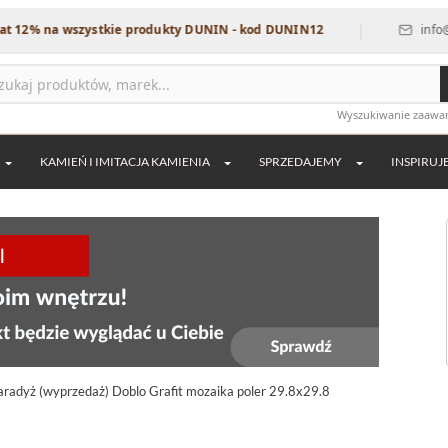
|
a wszystkie produkty DUNIN - kod DUNIN12
info@dekordia
Wyszukiwanie zaaw
KAMIEŃ I IMITACJA KAMIENIA
SPRZEDAJEMY
INSPIRUJ
aradyż (wyprzedaż) Doblo Grafit mozaika poler 29.8x29.8