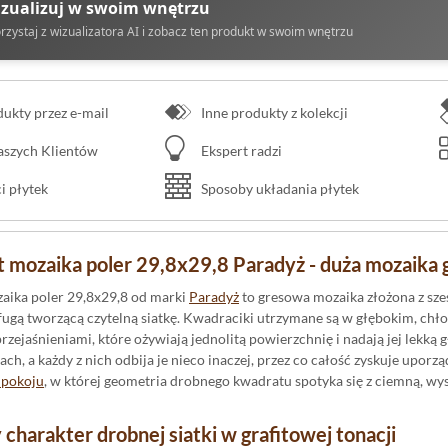
zualizuj w swoim wnętrzu
rzystaj z wizualizatora AI i zobacz ten produkt w swoim wnętrzu
kty przez e-mail
Inne produkty z kolekcji
naszych Klientów
Ekspert radzi
 płytek
Sposoby układania płytek
t mozaika poler 29,8x29,8 Paradyż - duża mozaika 
zaika poler 29,8x29,8 od marki
Paradyż
to gresowa mozaika złożona z sze
 fugą tworzącą czytelną siatkę. Kwadraciki utrzymane są w głębokim, chł
ejaśnieniami, które ożywiają jednolitą powierzchnię i nadają jej lekką 
h, a każdy z nich odbija je nieco inaczej, przez co całość zyskuje upor
dpokoju
, w której geometria drobnego kwadratu spotyka się z ciemną, 
 charakter drobnej siatki w grafitowej tonacji