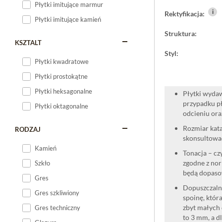
Płytki imitujące marmur
i
Rektyfikacja:
Płytki imitujące kamień
Struktura:
KSZTALT
Styl:
Płytki kwadratowe
Płytki prostokątne
Płytki heksagonalne
Płytki wydaw
przypadku pł
Płytki oktagonalne
odcieniu oraz
Rozmiar kata
RODZAJ
skonsultować
Kamień
Tonacja – cz
zgodne z nor
Szkło
będą dopaso
Gres
Dopuszczalne
Gres szkliwiony
spoinę, która
zbyt małych 
Gres techniczny
to 3 mm, a d