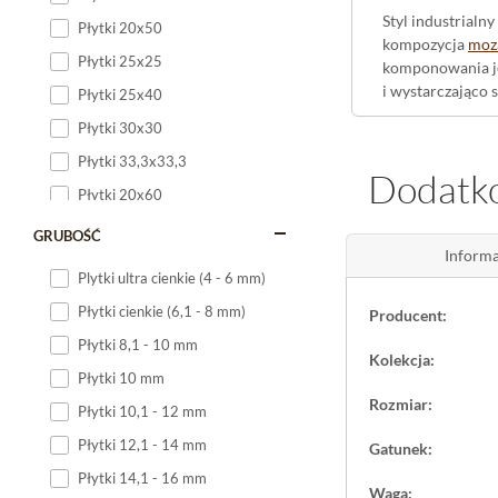
Styl industrialn
Płytki 20x50
kompozycja
moz
Płytki 25x25
komponowania jej
i wystarczająco
Płytki 25x40
Płytki 30x30
Gres mozaik
Płytki 33,3x33,3
Dodatko
Rektyfikowana
k
Płytki 20x60
uporządkowany, a
Płytki 20x120
nabiera głębi, a
GRUBOŚĆ
Informa
porządek i wyra
Płytki 25x60
Plytki ultra cienkie (4 - 6 mm)
Płytki 25x75
Zastosowani
Płytki cienkie (6,1 - 8 mm)
Producent:
Płytki 30x60
Płytki 8,1 - 10 mm
Duża
mozaika g
Kolekcja:
Płytki 30x90
w łazience - jak
Płytki 10 mm
Płytki 30x120
balkon
, gdzie d
Rozmiar:
Płytki 10,1 - 12 mm
Paradyż to propo
Płytki 40x120
Płytki 12,1 - 14 mm
Gatunek:
Płytki 45x45
Płytki 14,1 - 16 mm
Waga:
Płytki 60x60