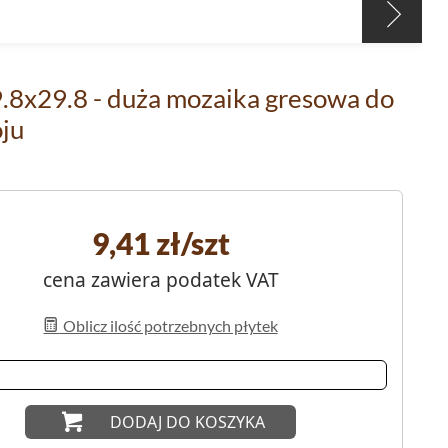
9.8x29.8 - duża mozaika gresowa do
oju
9,41
zł/szt
cena zawiera podatek VAT
Oblicz ilość potrzebnych płytek
DODAJ DO KOSZYKA