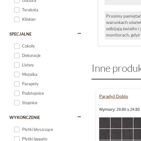
Glazura
Terakota
Prosimy pamiętać,
Klinkier
warunkach oświet
odbijają światło 
SPECJALNE
monitorach, gdyż
Cokoły
Dekoracje
Inne produk
Listwy
Mozaika
Parapety
Podstopnice
Paradyż Doblo
Stopnice
Wymiary: 29.80 x 29.80
WYKOŃCZENIE
Płytki błyszczące
Płytki lappato