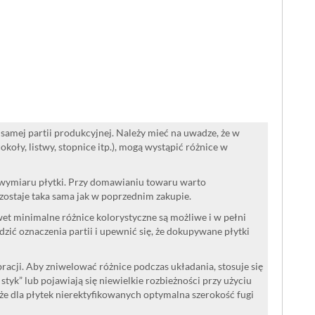
samej partii produkcyjnej. Należy mieć na uwadze, że w
oły, listwy, stopnice itp.), mogą wystąpić różnice w
 wymiaru płytki. Przy domawianiu towaru warto
ozostaje taka sama jak w poprzednim zakupie.
wet minimalne różnice kolorystyczne są możliwe i w pełni
ć oznaczenia partii i upewnić się, że dokupywane płytki
acji. Aby zniwelować różnice podczas układania, stosuje się
a styk” lub pojawiają się niewielkie rozbieżności przy użyciu
że dla płytek nierektyfikowanych optymalna szerokość fugi