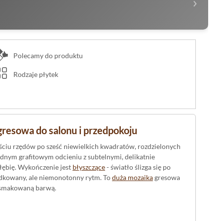
›
Polecamy do produktu
Rodzaje płytek
gresowa do salonu i przedpokoju
ściu rzędów po sześć niewielkich kwadratów, rozdzielonych
odnym grafitowym odcieniu z subtelnymi, delikatnie
głębię. Wykończenie jest
błyszczące
- światło ślizga się po
ządkowany, ale niemonotonny rytm. To
duża mozaika
gresowa
wysmakowaną barwą.