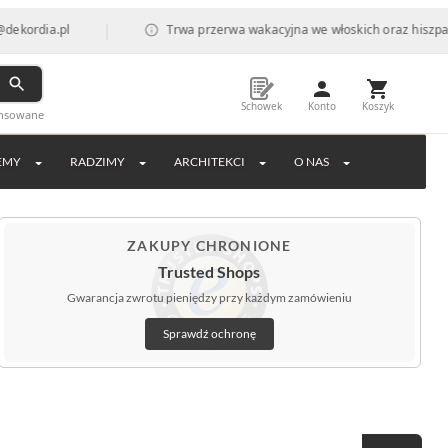
|
.pl
Trwa przerwa wakacyjna we włoskich oraz hiszpańskich fa
Schowek
Konto
Koszyk
ansowane
EMY
RADZIMY
ARCHITEKCI
O NAS
ZAKUPY CHRONIONE
Trusted Shops
Gwarancja zwrotu pieniędzy przy każdym zamówieniu
Sprawdź ochronę