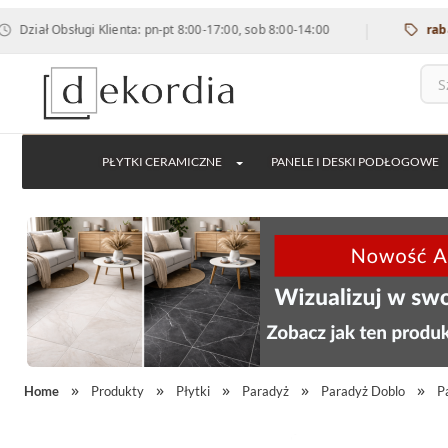
|
Obsługi Klienta: pn-pt 8:00-17:00, sob 8:00-14:00
rabat 12% n
PŁYTKI CERAMICZNE
PANELE I DESKI PODŁOGOWE
Home
Produkty
Płytki
Paradyż
Paradyż Doblo
P