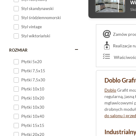
Wi
Styl skandynawski
Sko
Styl śródziemnomorski
Styl vintage
Zamów produ
Styl wiktoriański
Realizacje 
ROZMIAR
Właściwości
Płytki 5x20
Płytki 7,5x15
Doblo Grafi
Płytki 7,5x30
Płytki 10x10
Doblo
Grafit mo
regularną, jasną
Płytki 10x20
mgławicowymi prz
Płytki 10x30
drobnych modułac
do salonu i prze
Płytki 10x40
Płytki 15x15
Industrialny
Płytki 20x20