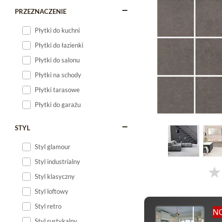
PRZEZNACZENIE
Płytki do kuchni
Płytki do łazienki
Płytki do salonu
Płytki na schody
Płytki tarasowe
Płytki do garażu
STYL
Styl glamour
Styl industrialny
Styl klasyczny
Styl loftowy
Styl retro
N
Styl rustykalny