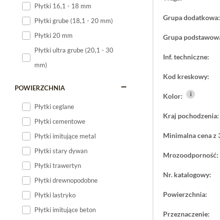
Płytki 16,1 - 18 mm
Płytki 120x60
Grupa dodatkowa:
Płytki grube (18,1 - 20 mm)
Płytki 75x75
Płytki 20 mm
Grupa podstawow
Płytki 80x80
Płytki ultra grube (20,1 - 30
Inf. techniczne:
Płytki 90x90
mm)
Płytki 120x120
Kod kreskowy:
Płytki małe
POWIERZCHNIA
i
Kolor:
Płytki duże
Płytki ceglane
Kraj pochodzenia:
Płytki wielkoformatowe
Płytki cementowe
Minimalna cena z 
Płytki imitujące metal
Płytki stary dywan
Mrozoodporność:
Płytki trawertyn
Nr. katalogowy:
Płytki drewnopodobne
Powierzchnia:
Płytki lastryko
Płytki imitujące beton
Przeznaczenie: