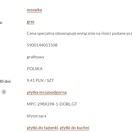
mozaika
gres
a:
Cena specjalna obowiązuje wyłącznie na ilości podane pr
5900144051508
grafitowy
POLSKA
9.41 PLN / SZT
30 dni:
i
płytka mrozoodporna
MPC-298X298-1-DOBL.GT
błyszcząca
płytki do łazienki
,
płytki do kuchni