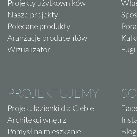
Projekty użytkowników
Właś
Nasze projekty
Spos
Polecane produkty
Pora
Aranżacje producentów
Kalk
Wizualizator
Fugi 
PROJEKTUJEMY
SO
Projekt łazienki dla Ciebie
Fac
Architekci wnętrz
Inst
Pomysł na mieszkanie
Blog