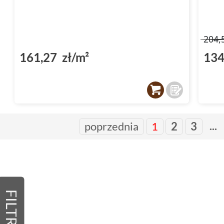
204,
161,27 zł/m²
134
...
poprzednia
1
2
3
FILTRY