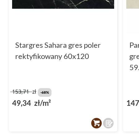
Stargres Sahara gres poler
Pa
rektyfikowany 60x120
gr
59
153,71
zł
-68%
49,34 zł/m²
147