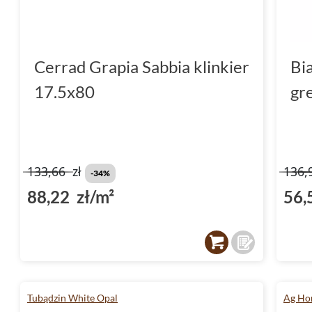
Cerrad Grapia Sabbia klinkier
Bi
17.5x80
gr
133,66
zł
136,
-34%
88,22 zł/m²
56,
Tubądzin White Opal
Ag Ho