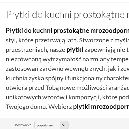
Płytki do kuchni prostokątn
Płytki do kuchni
prostokątne
mrozoodpor
styl, które przetrwają lata. Stworzone z myś
przestrzeniach, nasze
płytki
zapewniają nie t
niezrównaną wytrzymałość na zmiany tempera
zastosowań zarówno wewnętrznych, jak i ze
kuchnia zyska spójny i funkcjonalny charakte
otwiera przed Tobą nowe możliwości aranżac
unikatowych wzorów i kompozycji, które pod
Twojego domu. Wybierz
płytki mrozoodpor
pięknem, które nie straci na wartości nawe
warunków atmosferycznych.
sortowanie