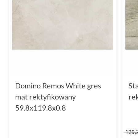
Domino Remos White gres
St
mat rektyfikowany
re
59.8x119.8x0.8
129,