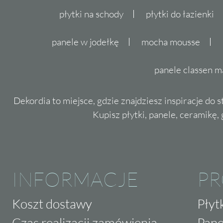
płytki na schody
płytki do łazienki
panele w jodełkę
mocha mousse
panele classen m
Dekordia to miejsce, gdzie znajdziesz inspiracje do 
Kupisz płytki, panele, ceramikę, g
INFORMACJE
P
Koszt dostawy
Płyt
Czas realizacji zamówienia
Pane