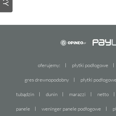
oferujemy:
płytki podłogowe
gres drewnopodobny
płytki podłogo
tubądzin
dunin
marazzi
netto
panele
weninger panele podłogowe
p