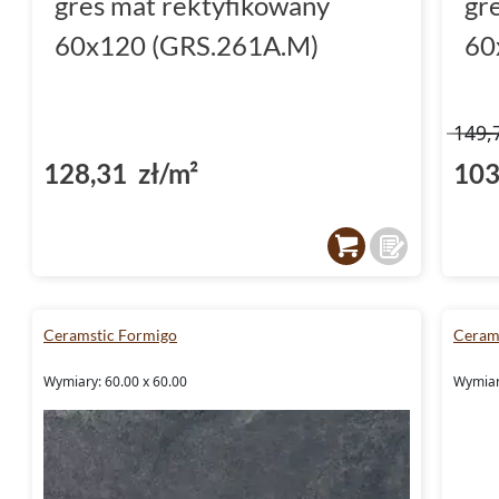
gres mat rektyfikowany
gr
60x120 (GRS.261A.M)
60
149,
128,31 zł/m²
103
Ceramstic Formigo
Ceram
Wymiary: 60.00 x 60.00
Wymiar