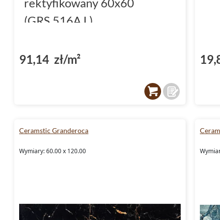
rektyfikowany 60x60
(GRS.516A.L)
91,14 zł/m²
19,
Ceramstic Granderoca
Ceram
Wymiary: 60.00 x 120.00
Wymiar