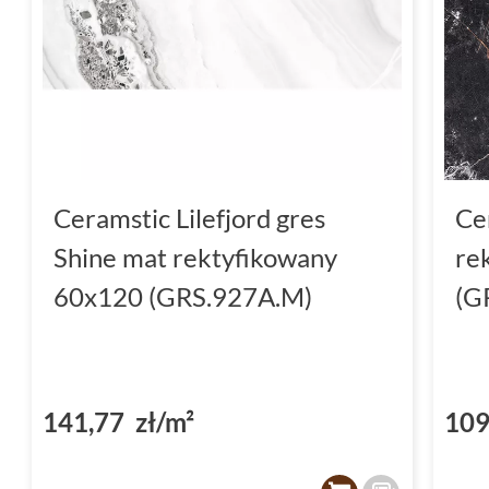
Ceramstic Lilefjord gres
Ce
Shine mat rektyfikowany
re
60x120 (GRS.927A.M)
(G
141,77 zł/m²
109