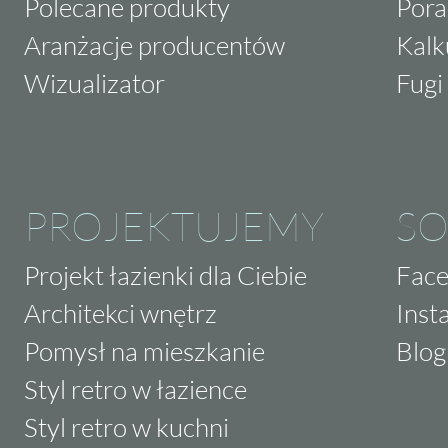
Polecane produkty
Pora
Aranżacje producentów
Kalk
Wizualizator
Fugi 
PROJEKTUJEMY
SO
Projekt łazienki dla Ciebie
Fac
Architekci wnętrz
Inst
Pomysł na mieszkanie
Blog
Styl retro w łazience
Styl retro w kuchni