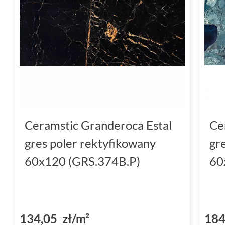
Ceramstic Granderoca Estal
Ce
gres poler rektyfikowany
gr
60x120 (GRS.374B.P)
60
134,05 zł/m²
184