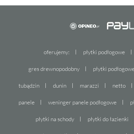
oferujemy:
płytki podłogowe
gres drewnopodobny
płytki podłogo
tubądzin
dunin
marazzi
netto
panele
weninger panele podłogowe
p
płytki na schody
płytki do łazienki