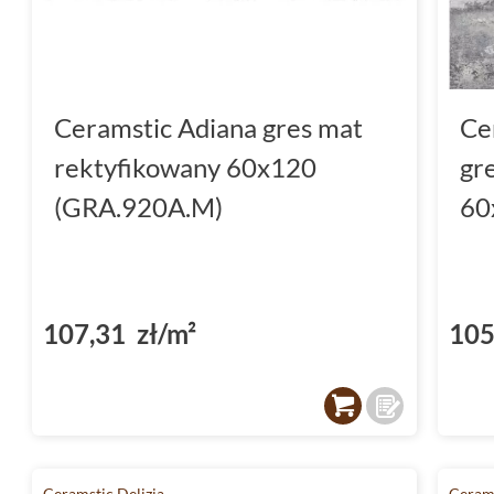
Ceramstic Adiana gres mat
Ce
rektyfikowany 60x120
gr
(GRA.920A.M)
60
107,31 zł/m²
105
Ceramstic Delizia
Cerams