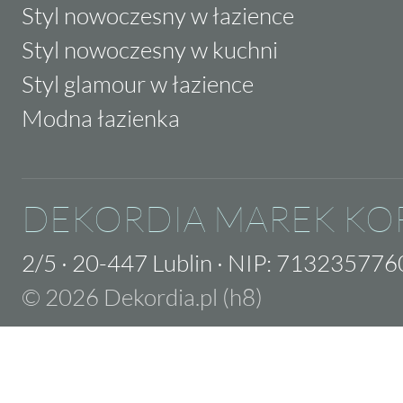
Styl nowoczesny w łazience
Styl nowoczesny w kuchni
Styl glamour w łazience
Modna łazienka
DEKORDIA MAREK KO
2/5
·
20-447 Lublin
·
NIP: 713235776
© 2026 Dekordia.pl (h8)