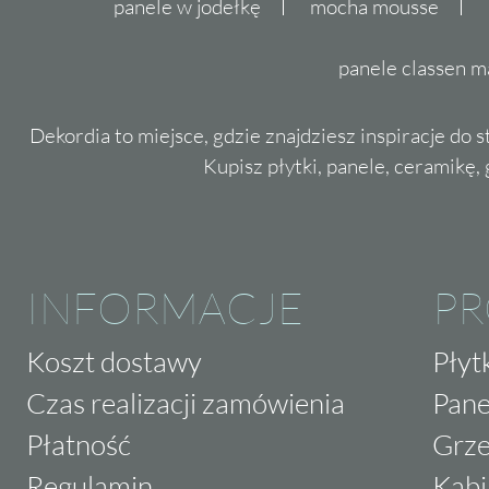
panele w jodełkę
mocha mousse
panele classen m
Dekordia to miejsce, gdzie znajdziesz inspiracje do 
Kupisz płytki, panele, ceramikę, g
INFORMACJE
P
Koszt dostawy
Płyt
Czas realizacji zamówienia
Pane
Płatność
Grze
Regulamin
Kabi