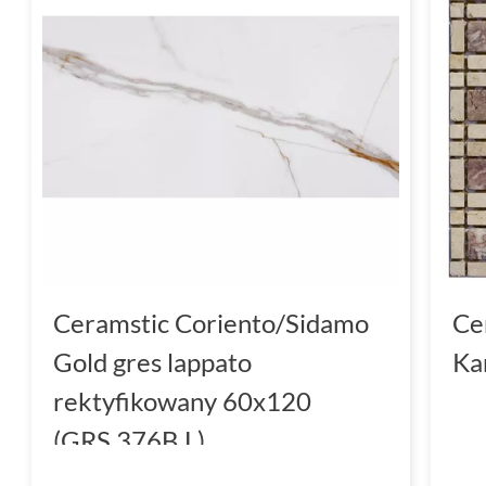
Ceramstic Coriento/Sidamo
Ce
Gold gres lappato
Ka
rektyfikowany 60x120
(GRS.376B.L)