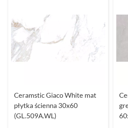
Ceramstic Giaco White mat
Ce
płytka ścienna 30x60
gr
(GL.509A.WL)
60