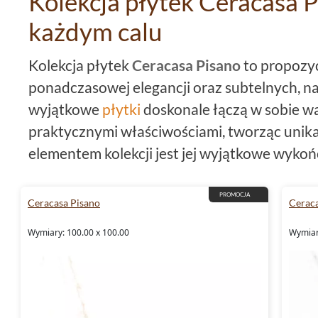
Kolekcja płytek Ceracasa P
każdym calu
Kolekcja płytek
Ceracasa Pisano
to propozyc
ponadczasowej elegancji oraz subtelnych, nat
wyjątkowe
płytki
doskonale łączą w sobie wa
praktycznymi właściwościami, tworząc uni
elementem kolekcji jest jej wyjątkowe wykońc
w połączeniu ze strukturą
imitującą marmur
niepowtarzalnego charakteru. Płytki 100x1
PROMOCJA
Ceracasa Pisano
Ceraca
białym są doskonałym wyborem dla tych, któ
Wymiary: 100.00 x 100.00
Wymiar
przestronność we wnętrzach. Wykonane z 
rektyfikowane
, co oznacza, że można je ukł
tworząc efekt niemal jednolitej powierzchni. 
mrozoodporność pozwala na zastosowanie n