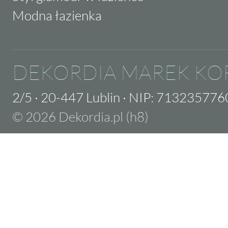
Modna łazienka
DEKORDIA MAREK KO
2/5
·
20-447 Lublin
·
NIP: 713235776
© 2026 Dekordia.pl (h8)