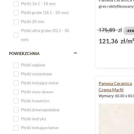
Płytki 16,1 - 18 mm
gres rektyfikowan
Płytki 120x60
Płytki grube (18,1 - 20 mm)
Płytki 75x75
Płytki 20 mm
Płytki 80x80
175,89
zł
Płytki ultra grube (20,1 - 30
-31
Płytki 90x90
mm)
121,36 zł/m
Płytki 120x120
Płytki małe
POWIERZCHNIA
Płytki duże
Płytki ceglane
Płytki wielkoformatowe
Płytki cementowe
Płytki imitujące metal
Pamesa Ceramica
Crema Marfil
Płytki stary dywan
Wymiary: 60.00 x 60.
Płytki trawertyn
Płytki drewnopodobne
Płytki lastryko
Płytki imitujące beton