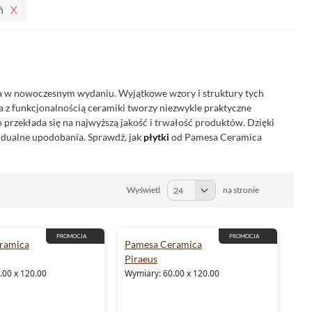
ń
a
na w nowoczesnym wydaniu. Wyjątkowe wzory i struktury tych
a z funkcjonalnością ceramiki tworzy niezwykle praktyczne
o przekłada się na najwyższą jakość i trwałość produktów. Dzięki
widualne upodobania. Sprawdź, jak
płytki
od Pamesa Ceramica
Wyświetl
na stronie
PROMOCJA
PROMOCJA
ramica
Pamesa Ceramica
Piraeus
.00 x 120.00
Wymiary: 60.00 x 120.00