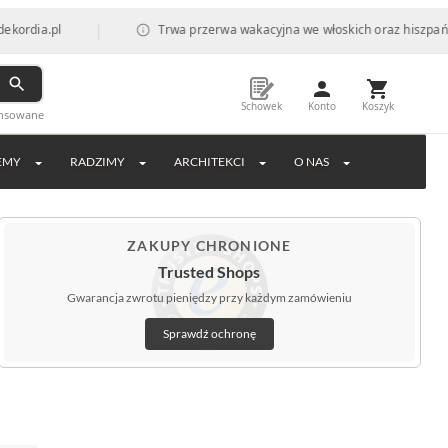
|
l
Trwa przerwa wakacyjna we włoskich oraz hiszpańskich fabr
Schowek
Konto
Koszyk
ansowane
EMY
RADZIMY
ARCHITEKCI
O NAS
ZAKUPY CHRONIONE
Trusted Shops
Gwarancja zwrotu pieniędzy przy każdym zamówieniu
Sprawdź ochronę