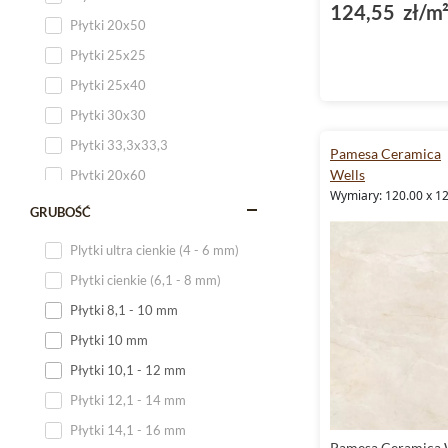
124,55 zł/m
Płytki 20x50
Płytki 25x25
Płytki 25x40
Płytki 30x30
Płytki 33,3x33,3
Pamesa Ceramica
Wells
Płytki 20x60
Wymiary: 120.00 x 1
Płytki 20x120
GRUBOŚĆ
Płytki 25x60
Plytki ultra cienkie (4 - 6 mm)
Płytki 25x75
Płytki cienkie (6,1 - 8 mm)
Płytki 30x60
Płytki 8,1 - 10 mm
Płytki 30x90
Płytki 10 mm
Płytki 30x120
Płytki 10,1 - 12 mm
Płytki 40x120
Płytki 12,1 - 14 mm
Płytki 45x45
Płytki 14,1 - 16 mm
Płytki 60x60
Pamesa Ceramica W