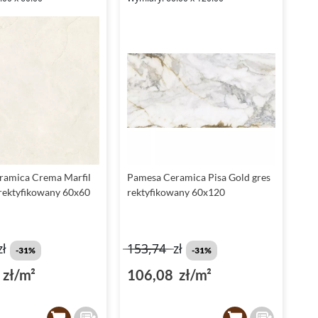
ramica Crema Marfil
Pamesa Ceramica Pisa Gold gres
 rektyfikowany 60x60
rektyfikowany 60x120
zł
153,74
zł
-31%
-31%
zł/m²
106,08 zł/m²