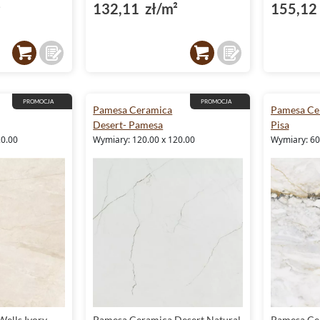
²
132,11 zł/m²
155,12 
PROMOCJA
PROMOCJA
Pamesa Ceramica
Pamesa Ce
Desert- Pamesa
Pisa
20.00
Wymiary: 120.00 x 120.00
Wymiary: 60.
ells Ivory
Pamesa Ceramica Desert Natural
Pamesa Cer