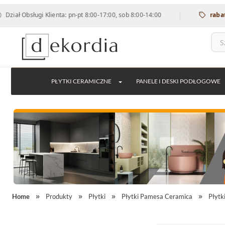
|
sługi Klienta: pn-pt 8:00-17:00, sob 8:00-14:00
rabat 12% na 
PŁYTKI CERAMICZNE
PANELE I DESKI PODŁOGOWE
Home
Produkty
Płytki
Płytki Pamesa Ceramica
Płytk