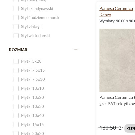
Pamesa Ceramica
Styl skandynawski
Kenzo
Styl śródziemnomorski
Wymiary: 90.00 x 90.
Styl vintage
Styl wiktoriański
ROZMIAR
Płytki 5x20
Płytki 7,5x15
Płytki 7,5x30
Płytki 10x10
Pamesa Ceramica 
Płytki 10x20
gres SAT rektyfik
Płytki 10x30
Płytki 10x40
Płytki 15x15
180,50
zł
-31
Płytki 20x20