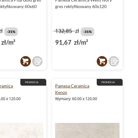
rektyfikowany 60x60
gres rektyfikowany 60x120
zł
132,85
zł
-31%
-31%
zł/m²
91,67 zł/m²
PROMOCJA
PROMOCJA
ramica
Pamesa Ceramica
Kenzo
.00 x 120.00
Wymiary: 60.00 x 120.00