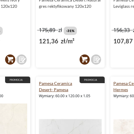
y 120x120
gres rektyfikowany 120x120
Leviglass 
175,89
zł
156,33
%
-31%
²
121,36 zł/m²
107,87 
PROMOCJA
PROMOCJA
Pamesa Ceramica
Pamesa Ce
Desert- Pamesa
Hermes
00
Wymiary: 60.00 x 120.00 x 1.05
Wymiary: 60