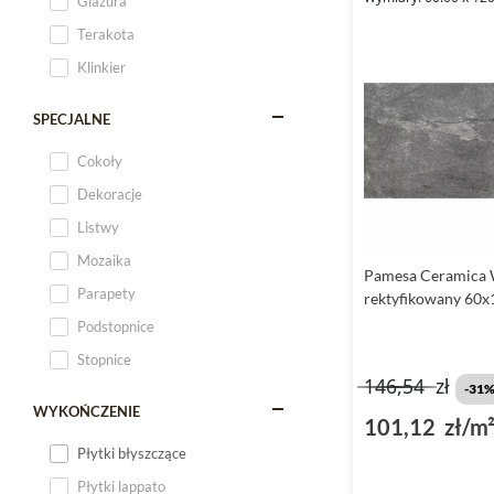
Glazura
Terakota
Klinkier
SPECJALNE
Cokoły
Dekoracje
Listwy
Mozaika
Pamesa Ceramica 
Parapety
rektyfikowany 60x
Podstopnice
Stopnice
146,54
zł
-31
WYKOŃCZENIE
101,12 zł/m
Płytki błyszczące
Płytki lappato