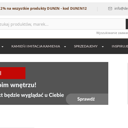
|
wszystkie produkty DUNIN - kod DUNIN12
info@dekordia.p
Wyszukiwanie zaaw
KAMIEŃ I IMITACJA KAMIENIA
SPRZEDAJEMY
INSPIRUJ