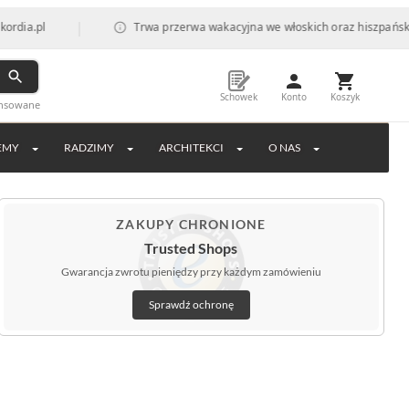
|
l
Trwa przerwa wakacyjna we włoskich oraz hiszpańskich fabr
Schowek
Konto
Koszyk
ansowane
EMY
RADZIMY
ARCHITEKCI
O NAS
ZAKUPY CHRONIONE
Trusted Shops
Gwarancja zwrotu pieniędzy przy każdym zamówieniu
Sprawdź ochronę