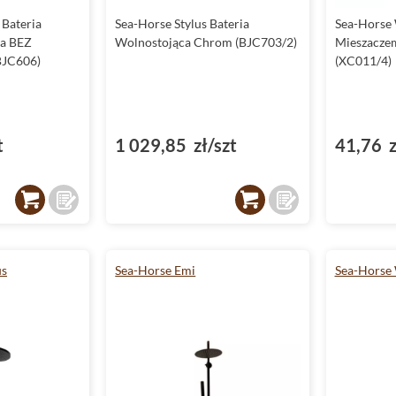
Bateria
Sea-Horse Stylus Bateria
Sea-Horse 
na BEZ
Wolnostojąca Chrom (BJC703/2)
Mieszacze
BJC606)
(XC011/4)
t
1 029,85 zł/szt
41,76 z
us
Sea-Horse Emi
Sea-Horse