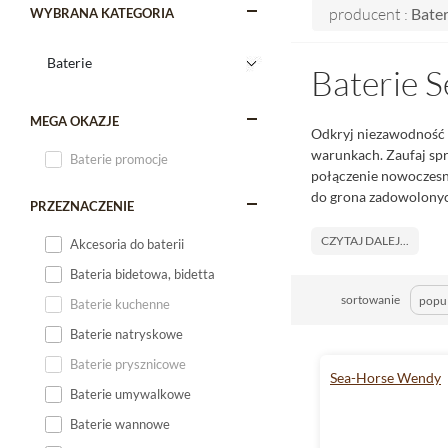
producent :
Bater
WYBRANA KATEGORIA
Baterie 
MEGA OKAZJE
Odkryj niezawodność 
warunkach. Zaufaj spr
Baterie promocje
połączenie nowoczesny
do grona zadowolonyc
PRZEZNACZENIE
CZYTAJ DALEJ...
Akcesoria do baterii
Bateria bidetowa, bidetta
sortowanie
Baterie kuchenne
Baterie natryskowe
Baterie prysznicowe
Sea-Horse Wendy
Baterie umywalkowe
Baterie wannowe