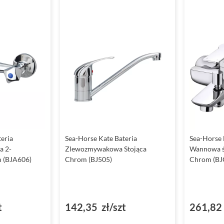
eria
Sea-Horse Kate Bateria
Sea-Horse 
a 2-
Zlewozmywakowa Stojąca
Wannowa ś
 (BJA606)
Chrom (BJ505)
Chrom (BJ
t
142,35 zł/szt
261,82 