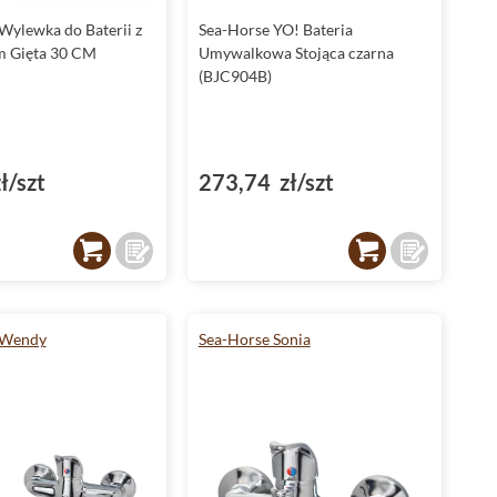
Wylewka do Baterii z
Sea-Horse YO! Bateria
m Gięta 30 CM
Umywalkowa Stojąca czarna
(BJC904B)
ł/szt
273,74 zł/szt
 Wendy
Sea-Horse Sonia