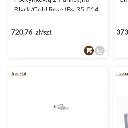
Black/Gold Rose (Bs-35-014-
V)
720,76 zł/szt
373
Tres Flat
Invena