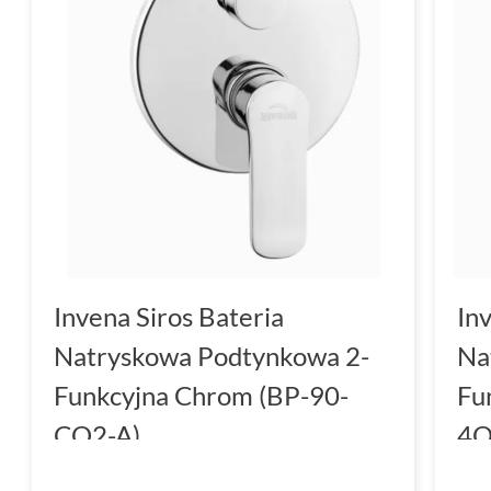
Invena Siros Bateria
In
Natryskowa Podtynkowa 2-
Na
Funkcyjna Chrom (BP-90-
Fu
CO2-A)
4O