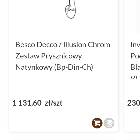
Besco Decco / Illusion Chrom
In
Zestaw Prysznicowy
Po
Natynkowy (Bp-Din-Ch)
Bl
V)
1 131,60 zł/szt
230