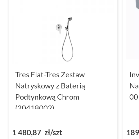
Tres Flat-Tres Zestaw
In
Natryskowy z Baterią
Na
Podtynkową Chrom
00
(20418002)
1 480,87 zł/szt
189