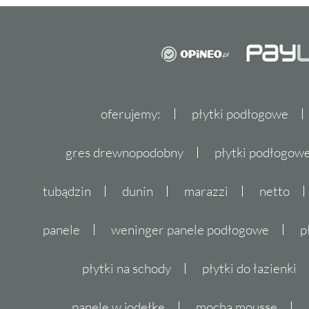
oferujemy:
płytki podłogowe
gres drewnopodobny
płytki podłogo
tubądzin
dunin
marazzi
netto
panele
weninger panele podłogowe
p
płytki na schody
płytki do łazienki
panele w jodełkę
mocha mousse