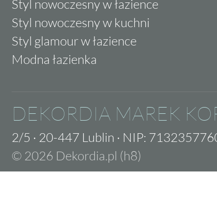
Styl nowoczesny w łazience
Styl nowoczesny w kuchni
Styl glamour w łazience
Modna łazienka
DEKORDIA MAREK KO
2/5
·
20-447 Lublin
·
NIP: 713235776
© 2026 Dekordia.pl (h8)