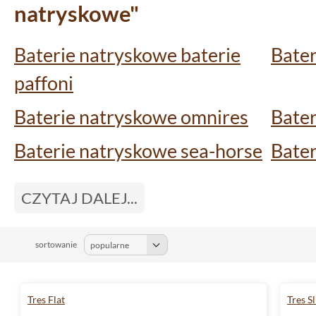
natryskowe"
Baterie natryskowe baterie
Bater
paffoni
Baterie natryskowe omnires
Bater
Baterie natryskowe sea-horse
Bater
rubin
CZYTAJ DALEJ...
Baterie natryskowe emmevi
Bater
rubinetterie
sortowanie
Baterie natryskowe baterie
Bater
valvex
Tres Flat
Tres S