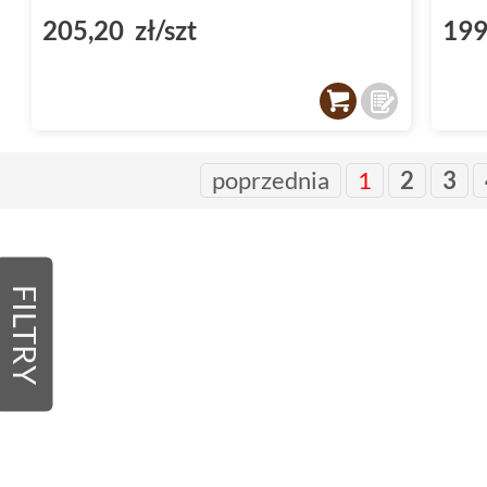
205,20 zł/szt
199
poprzednia
1
2
3
FILTRY