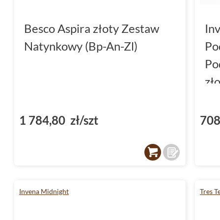
Besco Aspira złoty Zestaw
In
Natynkowy (Bp-An-Zl)
Po
Po
zł
1 784,80 zł/szt
708
Invena Midnight
Tres T