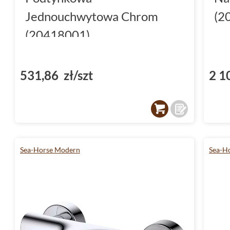
valve
Jednouchwytowa Chrom
(2
Baterie natryskowe excellent
(20418001)
531,86 zł/szt
2 1
Sea-Horse Modern
Sea-Ho