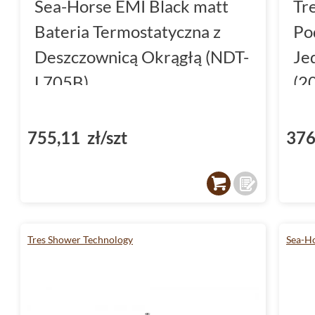
Sea-Horse EMI Black matt
Tre
Bateria Termostatyczna z
Po
Deszczownicą Okrągłą (NDT-
Je
L705B)
(2
755,11 zł/szt
376
Tres Shower Technology
Sea-H