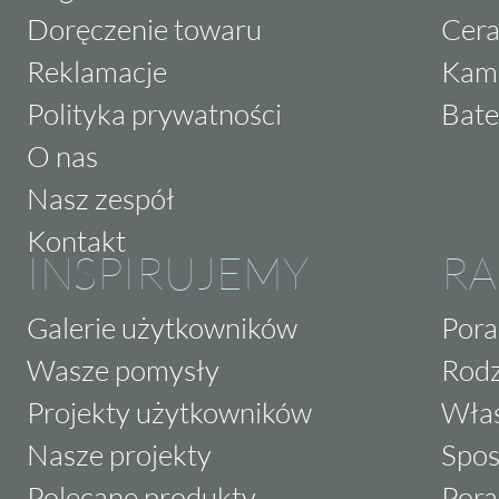
Doręczenie towaru
Cera
Reklamacje
Kam
Polityka prywatności
Bate
O nas
Nasz zespół
Kontakt
INSPIRUJEMY
RA
Galerie użytkowników
Pora
Wasze pomysły
Rodz
Projekty użytkowników
Właś
Nasze projekty
Spos
Polecane produkty
Pora