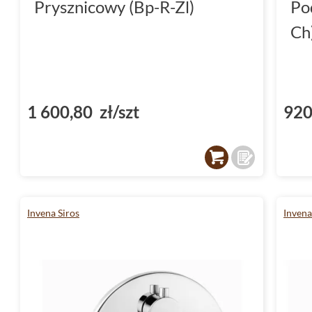
Prysznicowy (Bp-R-Zl)
Po
Ch
1 600,80 zł/szt
920
Invena Siros
Invena