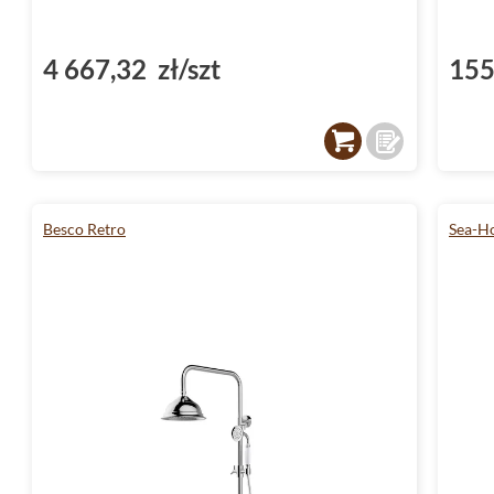
(09286567)
4 667,32 zł/szt
155
Besco Retro
Sea-H