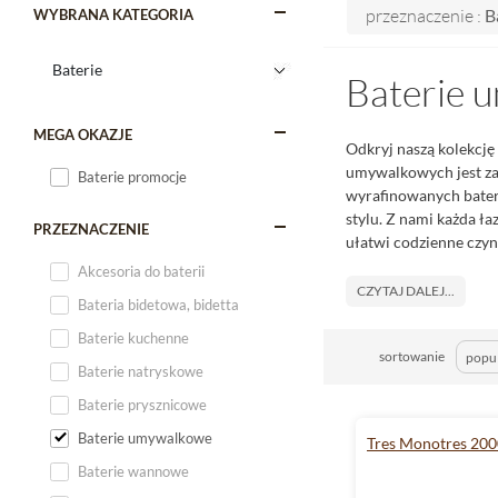
przeznaczenie :
B
WYBRANA KATEGORIA
Baterie 
MEGA OKAZJE
Odkryj naszą kolekcję
umywalkowych jest zap
Baterie promocje
wyrafinowanych bater
stylu. Z nami każda ła
PRZEZNACZENIE
ułatwi codzienne czyn
Akcesoria do baterii
CZYTAJ DALEJ...
Bateria bidetowa, bidetta
Baterie kuchenne
sortowanie
Baterie natryskowe
Baterie prysznicowe
Baterie umywalkowe
Tres Monotres 20
Baterie wannowe