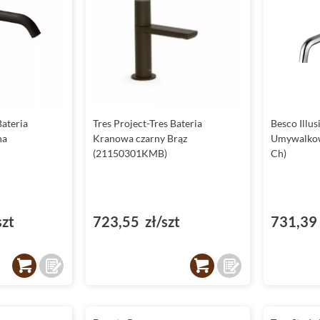
Bateria
Tres Project-Tres Bateria
Besco Illu
na
Kranowa czarny Brąz
Umywalkow
(21150301KMB)
Ch)
szt
723,55 zł/szt
731,39 