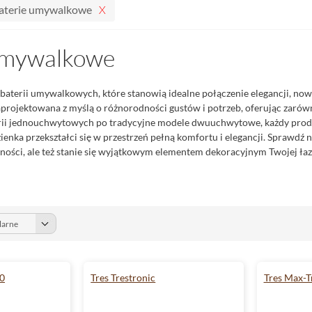
aterie umywalkowe
umywalkowe
 baterii umywalkowych, które stanowią idealne połączenie elegancji, nowo
rojektowana z myślą o różnorodności gustów i potrzeb, oferując zarówn
ii jednouchwytowych po tradycyjne modele dwuuchwytowe, każdy produk
zienka przekształci się w przestrzeń pełną komfortu i elegancji. Sprawdź 
ności, ale też stanie się wyjątkowym elementem dekoracyjnym Twojej łaz
00
Tres Trestronic
Tres Max-T