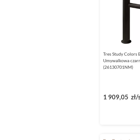
Tres Study Colors 
Umywalkowa czar
(26130701NM)
1 909,05 zł/