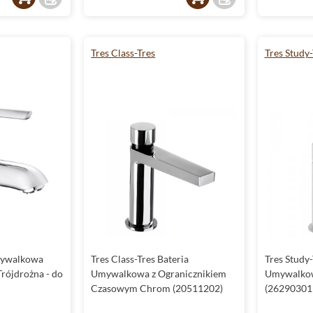
Tres Class-Tres
Tres Study-
mywalkowa
Tres Class-Tres Bateria
Tres Study-
rójdrożna - do
Umywalkowa z Ogranicznikiem
Umywalko
Czasowym Chrom (20511202)
(26290301