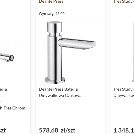
Deante Press
Tres Study-
Wymiary: 45.00
eria
Deante Press Bateria
Tres Study-
Umywalkowa Czasowa
Umywalkow
a
ch-Tres Chrom
szt
578,68 zł/szt
1 348,1