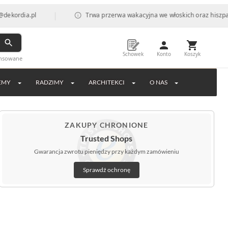
|
a.pl
Trwa przerwa wakacyjna we włoskich oraz hiszpańskich 
Schowek
Konto
Koszyk
ansowane
EMY
RADZIMY
ARCHITEKCI
O NAS
ZAKUPY CHRONIONE
Trusted Shops
Gwarancja zwrotu pieniędzy przy każdym zamówieniu
Sprawdź ochronę