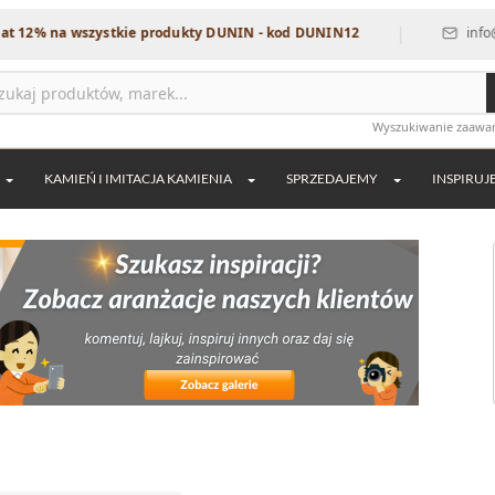
|
na wszystkie produkty DUNIN - kod DUNIN12
info@dekordi
Wyszukiwanie zaaw
KAMIEŃ I IMITACJA KAMIENIA
SPRZEDAJEMY
INSPIRUJ