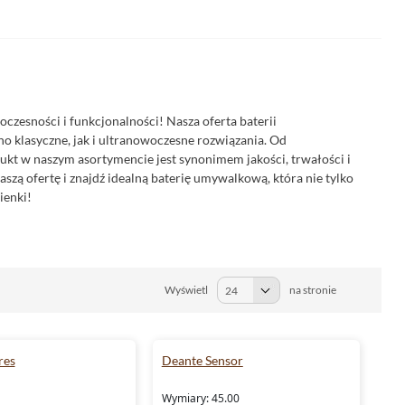
czesności i funkcjonalności! Nasza oferta baterii
o klasyczne, jak i ultranowoczesne rozwiązania. Od
t w naszym asortymencie jest synonimem jakości, trwałości i
naszą ofertę i znajdź idealną baterię umywalkową, która nie tylko
ienki!
Wyświetl
na stronie
res
Deante Sensor
Wymiary: 45.00