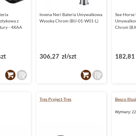
teria
Invena Neri Bateria Umywalkowa
Sea-Horse 
otykowa z
Wysoka Chrom (BU-01-W01-L)
Umywalkow
tury - 4XAA
Chrom (BJ
szt
306,27 zł/szt
182,81 
Tres Project-Tres
Besco Illus
Wymiary: 22