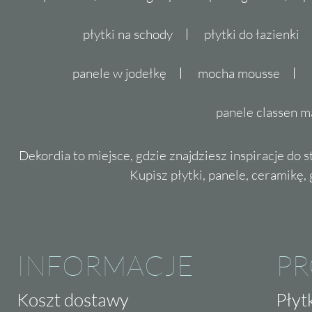
płytki na schody
płytki do łazienki
panele w jodełkę
mocha mousse
panele classen m
Dekordia to miejsce, gdzie znajdziesz inspiracje do 
Kupisz płytki, panele, ceramikę, g
INFORMACJE
P
Koszt dostawy
Płyt