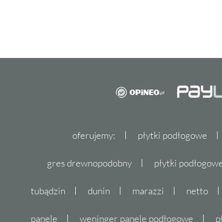
oferujemy:
płytki podłogowe
gres drewnopodobny
płytki podłogo
tubądzin
dunin
marazzi
netto
panele
weninger panele podłogowe
p