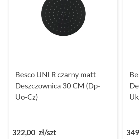
Besco UNI R czarny matt
Be
Deszczownica 30 CM (Dp-
De
Uo-Cz)
Uk
322,00 zł/szt
349