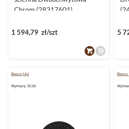
Chrom (28317601)
(2
1 594,79 zł/szt
5 7
Besco Uni
Besco
Wymiary: 30.00
Wymiar