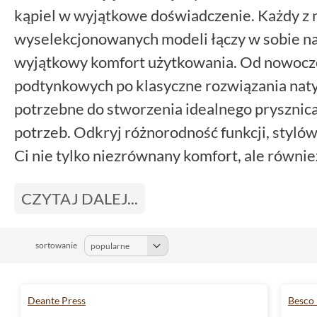
kąpiel w wyjątkowe doświadczenie. Każdy z 
wyselekcjonowanych modeli łączy w sobie na
wyjątkowy komfort użytkowania. Od nowocze
podtynkowych po klasyczne rozwiązania nat
potrzebne do stworzenia idealnego prysznic
potrzeb. Odkryj różnorodność funkcji, styló
Ci nie tylko niezrównany komfort, ale równi
nowoczesnego wyglądu. Sprawdź naszą ofertę j
CZYTAJ DALEJ...
od odprężającej chwili pod prysznicem.
sortowanie
Deante Press
Besco