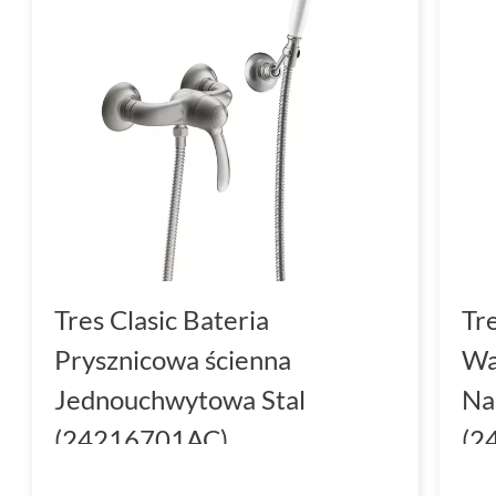
Tres Clasic Bateria
Tr
Prysznicowa ścienna
Wa
Jednouchwytowa Stal
Na
(24216701AC)
(2