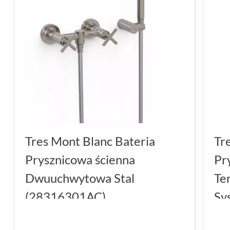
Tres Mont Blanc Bateria
Tr
Prysznicowa ścienna
Pr
Dwuuchwytowa Stal
Te
(28316301AC)
Sy