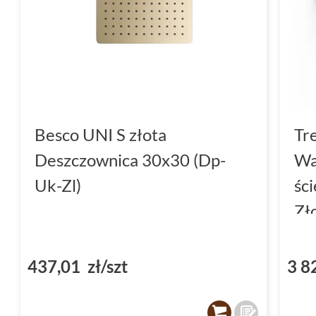
Besco UNI S złota
Tr
Deszczownica 30x30 (Dp-
Wa
Uk-Zl)
śc
Zł
(2
437,01 zł/szt
3 8