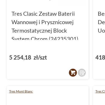
Tres Clasic Zestaw Baterii
Be
Wannowej i Prysznicowej
De
Termostatycznej Block
Uo
System Chrom (24235301)
5 254,18 zł/szt
418
Tres Mont Blanc
Tres C