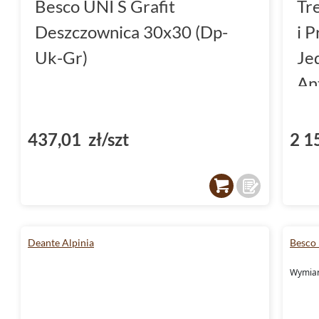
Besco UNI S Grafit
Tr
Deszczownica 30x30 (Dp-
i 
Uk-Gr)
Je
An
(2
437,01 zł/szt
2 1
Deante Alpinia
Besco
Wymiar