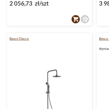
2 056,73 zł/szt
3 9
Besco Decco
Besco
Wymiar