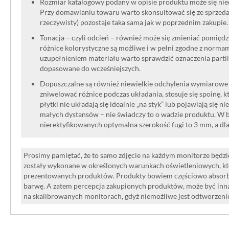
Rozmiar katalogowy podany w opisie produktu może się niec
Przy domawianiu towaru warto skonsultować się ze sprzedaw
rzeczywisty) pozostaje taka sama jak w poprzednim zakupie.
Tonacja – czyli odcień – również może się zmieniać pomięd
różnice kolorystyczne są możliwe i w pełni zgodne z norma
uzupełnieniem materiału warto sprawdzić oznaczenia partii
dopasowane do wcześniejszych.
Dopuszczalne są również niewielkie odchylenia wymiarowe w
zniwelować różnice podczas układania, stosuje się spoinę, kt
płytki nie układają się idealnie „na styk” lub pojawiają się n
małych dystansów – nie świadczy to o wadzie produktu. W br
nierektyfikowanych optymalna szerokość fugi to 3 mm, a dl
Prosimy pamiętać, że to samo zdjęcie na każdym monitorze będzie
zostały wykonane w określonych warunkach oświetleniowych, kt
prezentowanych produktów. Produkty bowiem częściowo absorbują
barwę. A zatem percepcja zakupionych produktów, może być inna
na skalibrowanych monitorach, gdyż niemożliwe jest odtworzen