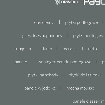
oferujemy:
płytki podłogowe
gres drewnopodobny
płytki podłogo
tubądzin
dunin
marazzi
netto
panele
weninger panele podłogowe
p
płytki na schody
płytki do łazienki
panele w jodełkę
mocha mousse
panele classen m