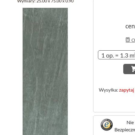
Wymiary:
25.00 x 75.00 x 0.90
cen
Ob
Wysyłka:
zapytaj
Nie 
Bezpieczne