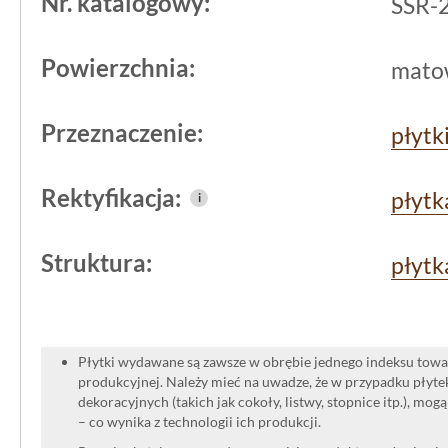
Nr. katalogowy:
SSR-
warunki, a jednocześnie nie zdominują
glazura
daje dużo możliwości aranżac
Powierzchnia:
mato
zwarta i jednolita struktura wspiera so
Przeznaczenie:
płytk
wykończenie, które z czasem nie trac
Rektyfikacja:
płytk
i
Struktura:
płytk
Płytki wydawane są zawsze w obrębie jednego indeksu towar
produkcyjnej. Należy mieć na uwadze, że w przypadku płyt
dekoracyjnych (takich jak cokoły, listwy, stopnice itp.), mog
– co wynika z technologii ich produkcji.