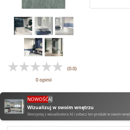
(0.0)
0 opinii
NOWOŚĆ
AI
Wizualizuj w swoim wnętrzu
Skorzystaj z wizualizatora AI i zobacz ten produkt w swoim wnę