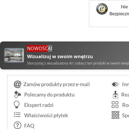
Nie 
Bezpieczne
NOWOŚĆ
AI
Wizualizuj w swoim wnętrzu
Skorzystaj z wizualizatora AI i zobacz ten produkt w swoim wnę
Zamów produkty przez e-mail
Inn
Polecamy do produktu
Rea
Ekspert radzi
Rod
Właściwości płytek
Spo
FAQ