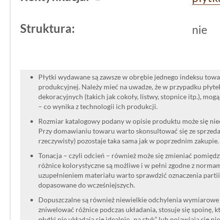
stabilną podstawę, a ich odporność n
wszechstronności, zwłaszcza gdy inw
Struktura:
nie
ten sam design na zewnątrz.
Płytki wydawane są zawsze w obrębie jednego indeksu towar
produkcyjnej. Należy mieć na uwadze, że w przypadku płyt
dekoracyjnych (takich jak cokoły, listwy, stopnice itp.), mog
– co wynika z technologii ich produkcji.
Rozmiar katalogowy podany w opisie produktu może się niec
Przy domawianiu towaru warto skonsultować się ze sprzedaw
rzeczywisty) pozostaje taka sama jak w poprzednim zakupie.
Tonacja – czyli odcień – również może się zmieniać pomięd
różnice kolorystyczne są możliwe i w pełni zgodne z norma
uzupełnieniem materiału warto sprawdzić oznaczenia partii
dopasowane do wcześniejszych.
Dopuszczalne są również niewielkie odchylenia wymiarowe w
zniwelować różnice podczas układania, stosuje się spoinę, kt
płytki nie układają się idealnie „na styk” lub pojawiają się n