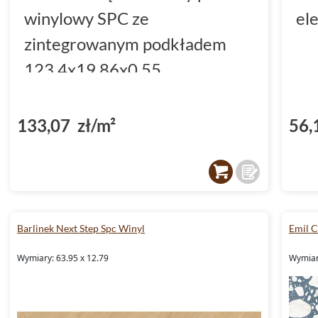
winylowy SPC ze
el
zintegrowanym podkładem
123.4x19.86x0.55
(DP3000004)
133,07 zł/m²
56,
Barlinek Next Step Spc Winyl
Emil 
Wymiary: 63.95 x 12.79
Wymiary