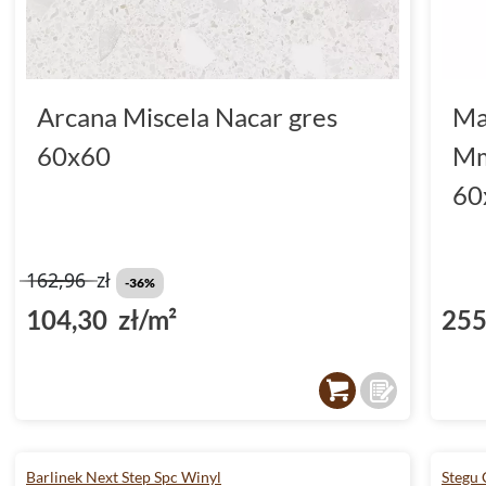
Arcana Miscela Nacar gres
Ma
60x60
Mm
60
162,96
zł
-36%
104,30 zł/m²
255
Barlinek Next Step Spc Winyl
Stegu 