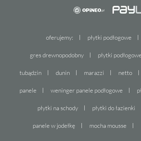
oferujemy:
płytki podłogowe
gres drewnopodobny
płytki podłogo
tubądzin
dunin
marazzi
netto
panele
weninger panele podłogowe
p
płytki na schody
płytki do łazienki
panele w jodełkę
mocha mousse