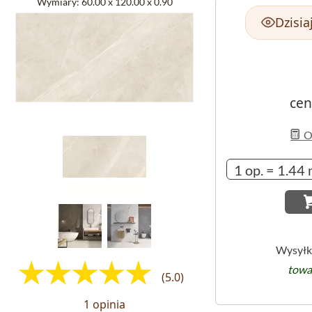
Wymiary:
60.00 x 120.00 x 0.90
Dzisia
cen
Ob
Wysyłk
towa
(5.0)
1 opinia