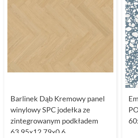
Barlinek Dąb Kremowy panel
Em
winylowy SPC jodełka ze
PO
zintegrowanym podkładem
60
63.95x12.79x0.6