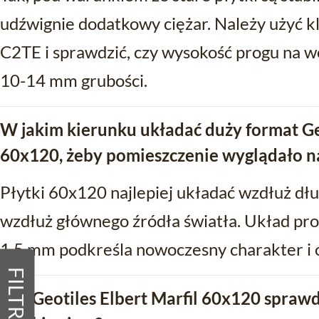
udźwignie dodatkowy ciężar. Należy użyć k
C2TE i sprawdzić, czy wysokość progu na 
10-14 mm grubości.
W jakim kierunku układać duży format Geo
60x120, żeby pomieszczenie wyglądało na
Płytki 60x120 najlepiej układać wzdłuż dłu
wzdłuż głównego źródła światła. Układ pro
1,5 mm podkreśla nowoczesny charakter i 
FILTRY
Czy Geotiles Elbert Marfil 60x120 sprawdzi