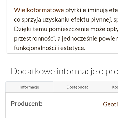
Wielkoformatowe
płytki eliminują efe
co sprzyja uzyskaniu efektu płynnej, s
Dzięki temu pomieszczenie może opty
przestronności, a jednocześnie powier
funkcjonalności i estetyce.
Gres podłogowy o wys
Dodatkowe informacje o pr
parametrach techniczn
Informacje
Dostępność
Kos
Produkt firmy
Geotiles
z kolekcji Elbe
zaawansowanej rektyfikacji, co oznacz
Producent:
Geoti
zostały precyzyjnie obrobione, pozwal