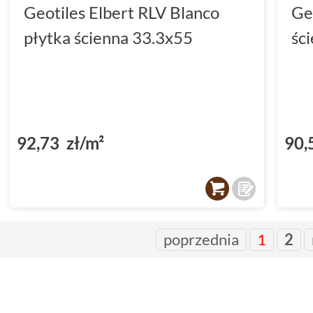
Geotiles Elbert RLV Blanco
Geo
płytka ścienna 33.3x55
śc
92,73 zł/m²
90,
poprzednia
1
2