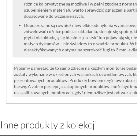
różnice kolorystyczne są możliwe i w pełni zgodne z norma
uzupełnieniem materiału warto sprawdzić oznaczenia partii
dopasowane do wcześniejszych.
Dopuszczalne są również niewielkie odchylenia wymiarowe w
zniwelować różnice podczas układania, stosuje się spoinę, kt
płytki nie układają się idealnie „na styk” lub pojawiają się n
małych dystansów – nie świadczy to o wadzie produktu. W br
nierektyfikowanych optymalna szerokość fugi to 3 mm, a dl
Prosimy pamiętać, że to samo zdjęcie na każdym monitorze będzie
zostały wykonane w określonych warunkach oświetleniowych, kt
prezentowanych produktów. Produkty bowiem częściowo absorbują
barwę. A zatem percepcja zakupionych produktów, może być inna
na skalibrowanych monitorach, gdyż niemożliwe jest odtworzen
Inne produkty z kolekcji