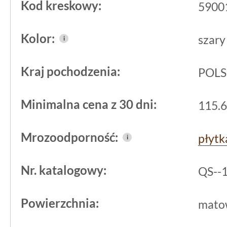
sportowych.
Kod kreskowy:
5900
Strukturalna powierzchn
Kolor:
szary
i
trwałość w codzienny
Kraj pochodzenia:
POL
Strukturalna
powierzchnia Płytki Baz
Minimalna cena z 30 dni:
na komfort chodzenia, ale także popr
115.6
cecha decydująca o funkcjonalności gr
Mrozoodporność:
płyt
i
zwłaszcza na schodach. Wypukłości i n
przeszkadzają w utrzymaniu czystości
Nr. katalogowy:
QS--
powierzchni kurz i zabrudzenia nie są
na produktów o gładkim wykończeniu
Powierzchnia:
mato
Kolekcja Bazo produkowana przez
Pa