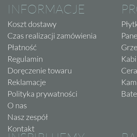
INFORMACJE
P
Koszt dostawy
Płyt
Czas realizacji zamówienia
Pane
Płatność
Grze
Regulamin
Kabi
Doręczenie towaru
Cera
Reklamacje
Kam
Polityka prywatności
Bate
O nas
Nasz zespół
Kontakt