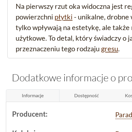
Na pierwszy rzut oka widoczna jest re
powierzchni
płytki
- unikalne, drobne 
tylko wpływają na estetykę, ale także
użytkowe. To detal, który świadczy o j
przeznaczeniu tego rodzaju
gresu
.
Antypoślizgowość i zas
Dodatkowe informacje o pr
szary gres techniczny 
R12 na schody i nie tyl
Informacje
Dostępność
Kos
Produkt został zaprojektowany z myśl
Producent:
Para
potwierdza wysoka klasa antypoślizg