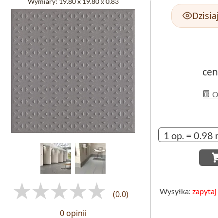
Wymiary:
19.80 x 19.80 x 0.83
Dzisia
cen
Ob
Wysyłka:
zapytaj
(0.0)
0 opinii