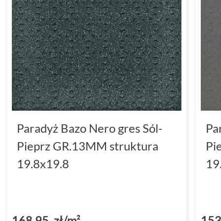
Paradyż Bazo Nero gres Sól-
Pa
Pieprz GR.13MM struktura
Pi
19.8x19.8
19
168,95 zł/m²
153