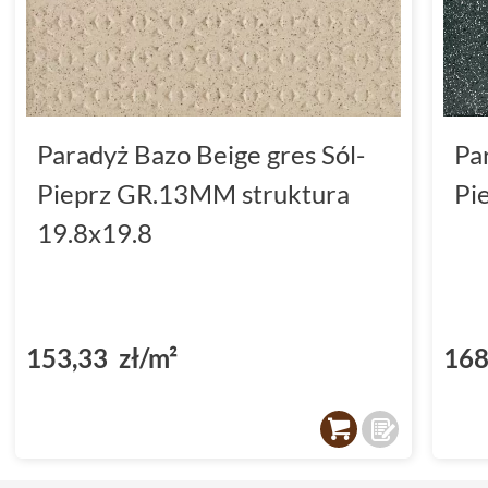
Paradyż Bazo Beige gres Sól-
Pa
Pieprz GR.13MM struktura
Pi
19.8x19.8
153,33 zł/m²
168