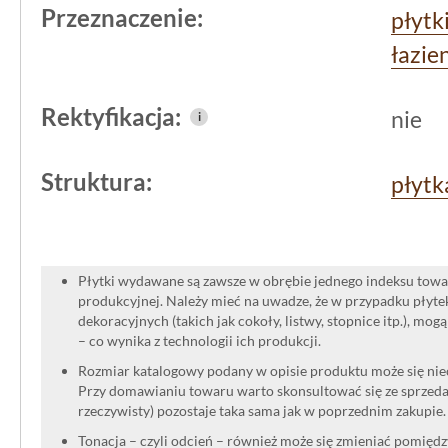
Przeznaczenie:
płytk
potrzeby klientów poszukujących trw
łazie
rozwiązań podłogowych. Małe formaty
łatwe montowanie w miejscach o niere
Rektyfikacja:
nie
i
zwiększa komfort użytkowania i możli
Struktura:
płytk
Płytki wydawane są zawsze w obrębie jednego indeksu towar
produkcyjnej. Należy mieć na uwadze, że w przypadku płyt
dekoracyjnych (takich jak cokoły, listwy, stopnice itp.), mog
– co wynika z technologii ich produkcji.
Rozmiar katalogowy podany w opisie produktu może się niec
Przy domawianiu towaru warto skonsultować się ze sprzedaw
rzeczywisty) pozostaje taka sama jak w poprzednim zakupie.
Tonacja – czyli odcień – również może się zmieniać pomięd