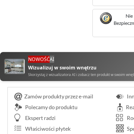
Nie 
Bezpieczne
NOWOŚĆ
AI
Wizualizuj w swoim wnętrzu
Skorzystaj z wizualizatora AI i zobacz ten produkt w swoim wnę
Zamów produkty przez e-mail
Inn
Polecamy do produktu
Rea
Ekspert radzi
Rod
Właściwości płytek
Spo