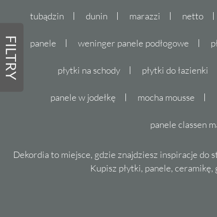
tubądzin
dunin
marazzi
netto
FILTRY
panele
weninger panele podłogowe
p
płytki na schody
płytki do łazienki
panele w jodełkę
mocha mousse
panele classen m
Dekordia to miejsce, gdzie znajdziesz inspiracje do 
Kupisz płytki, panele, ceramikę, g