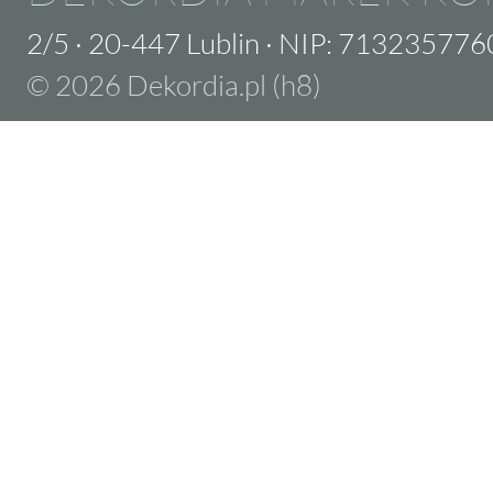
2/5
·
20-447 Lublin
·
NIP: 713235776
© 2026 Dekordia.pl (h8)