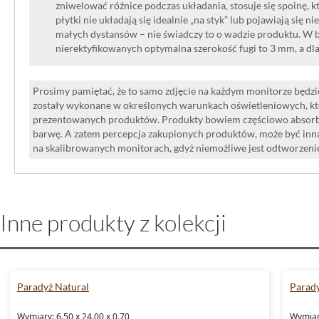
zniwelować różnice podczas układania, stosuje się spoinę, kt
płytki nie układają się idealnie „na styk” lub pojawiają się n
małych dystansów – nie świadczy to o wadzie produktu. W br
nierektyfikowanych optymalna szerokość fugi to 3 mm, a dl
Prosimy pamiętać, że to samo zdjęcie na każdym monitorze będzie
zostały wykonane w określonych warunkach oświetleniowych, kt
prezentowanych produktów. Produkty bowiem częściowo absorbują
barwę. A zatem percepcja zakupionych produktów, może być inna
na skalibrowanych monitorach, gdyż niemożliwe jest odtworzen
Inne produkty z kolekcji
Paradyż Natural
Parady
Wymiary: 6.50 x 24.00 x 0.70
Wymiary