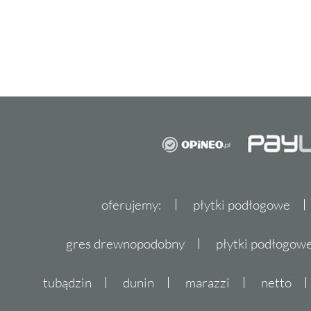
oferujemy:
płytki podłogowe
gres drewnopodobny
płytki podłogo
tubądzin
dunin
marazzi
netto