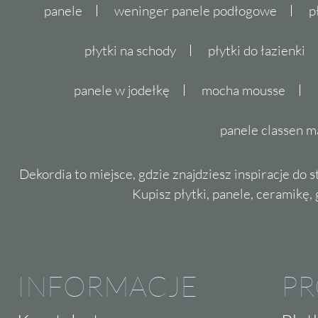
panele
weninger panele podłogowe
p
płytki na schody
płytki do łazienki
panele w jodełkę
mocha mousse
panele classen m
Dekordia to miejsce, gdzie znajdziesz inspiracje do 
Kupisz płytki, panele, ceramikę, g
INFORMACJE
P