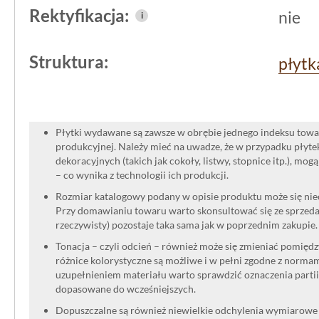
Rektyfikacja:
nie
i
Struktura:
płytk
Płytki wydawane są zawsze w obrębie jednego indeksu towar
produkcyjnej. Należy mieć na uwadze, że w przypadku płyt
dekoracyjnych (takich jak cokoły, listwy, stopnice itp.), mog
– co wynika z technologii ich produkcji.
Rozmiar katalogowy podany w opisie produktu może się niec
Przy domawianiu towaru warto skonsultować się ze sprzedaw
rzeczywisty) pozostaje taka sama jak w poprzednim zakupie.
Tonacja – czyli odcień – również może się zmieniać pomięd
różnice kolorystyczne są możliwe i w pełni zgodne z norma
uzupełnieniem materiału warto sprawdzić oznaczenia partii
dopasowane do wcześniejszych.
Dopuszczalne są również niewielkie odchylenia wymiarowe w