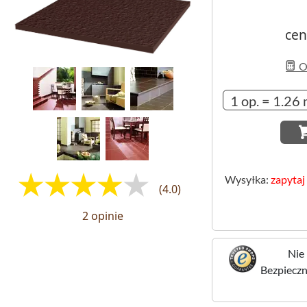
cen
Ob
Wysyłka:
zapytaj
(4.0)
2 opinie
Nie 
Bezpieczne