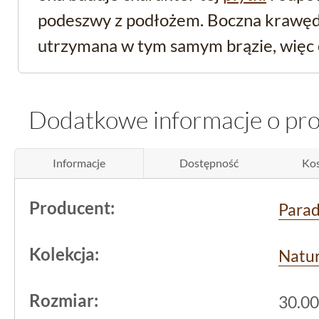
podeszwy z podłożem. Boczna krawędź
utrzymana w tym samym brązie, więc 
spójnie także na nosku stopnia.
Dodatkowe informacje o pr
Struktura i wykończeni
klinkierowej Natural 
Informacje
Dostępność
Kos
Chropowate lico nie jest tu wyłącznie
Producent:
Para
Drobnoziarnista faktura rozprasza wo
przyczepność, dlatego
brązowy klinki
Kolekcja:
Natur
sprawdza się tam, gdzie nawierzchni
nasycony brąz jest przy tym bardzo p
Rozmiar:
30.00