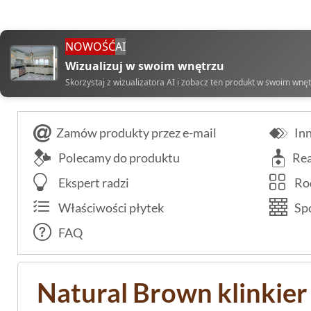
NOWOŚĆ
AI
Wizualizuj w swoim wnętrzu
Skorzystaj z wizualizatora AI i zobacz ten produkt w swoim wnę
Zamów produkty przez e-mail
Inn
Polecamy do produktu
Rea
Ekspert radzi
Rod
Właściwości płytek
Spo
FAQ
Natural Brown klinkier