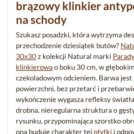
brązowy klinkier anty
na schody
Szukasz posadzki, która wytrzyma des
przechodzenie dziesiątek butów?
Nat
30x30
z kolekcji Natural marki
Parad
klinkierowa
o boku 30 cm, w głębokim,
czekoladowym odcieniem. Barwa jest j
powierzchni, bez przetarć i przebarwi
wykończenie wygasza refleksy światła
drobna, nieregularna struktura o gę
rysunku, przypominająca szorstko obr
ona buduje charakter tej
płytki
i odpo