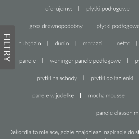
oferujemy:
płytki podłogowe
gres drewnopodobny
płytki podłogo
FILTRY
tubądzin
dunin
marazzi
netto
panele
weninger panele podłogowe
p
płytki na schody
płytki do łazienki
panele w jodełkę
mocha mousse
panele classen m
Dekordia to miejsce, gdzie znajdziesz inspiracje do 