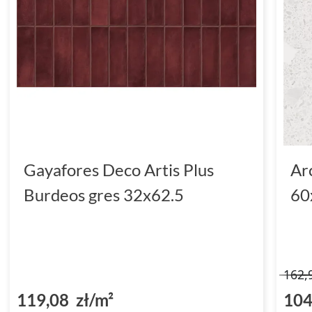
Gayafores Deco Artis Plus
Ar
Burdeos gres 32x62.5
60
162,
119,08 zł/m²
104