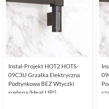
Instal-Projekt HOT2 HOTS-
In
09C3U Grzałka Elektryczna
09
Podtynkowa BEZ Wtyczki
Po
srebrna (Heat UP!)
cz