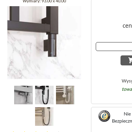
Wymiary:
93.00 x 40.00
cen
Wysy
towa
Nie 
Bezpieczne