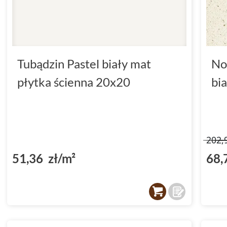
Tubądzin Pastel biały mat
No
płytka ścienna 20x20
bi
202,
51,36 zł/m²
68,