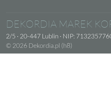
DEKORDIA MAREK KO
2/5
·
20-447 Lublin
·
NIP: 713235776
© 2026 Dekordia.pl (h8)