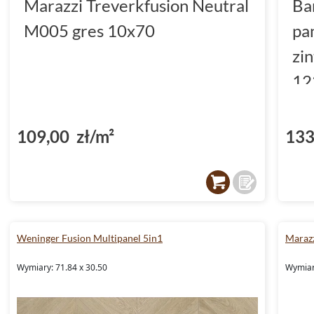
Marazzi Treverkfusion Neutral
Ba
M005 gres 10x70
pa
zi
12
(D
109,00 zł/m²
133
Weninger Fusion Multipanel 5in1
Marazz
Wymiary: 71.84 x 30.50
Wymiary