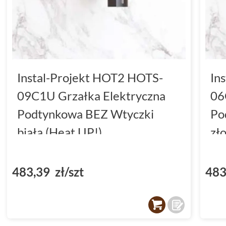
Instal-Projekt HOT2 HOTS-
In
09C1U Grzałka Elektryczna
06
Podtynkowa BEZ Wtyczki
Po
biała (Heat UP!)
zł
483,39 zł/szt
483