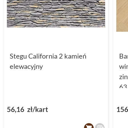
Stegu California 2 kamień
Ba
elewacyjny
wi
zi
63
(D
56,16 zł/kart
156