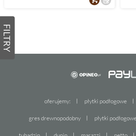
FILTRY
oferujemy:
płytki podłogowe
gres drewnopodobny
płytki podłogo
tubądzin
dunin
marazzi
netto