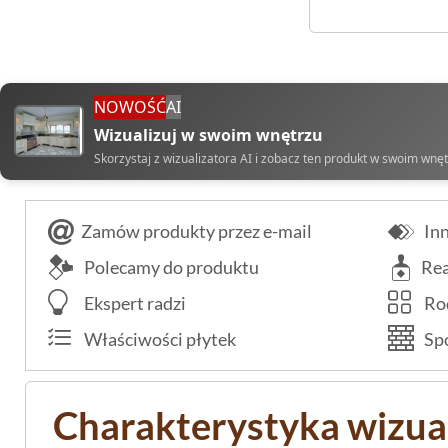
NOWOŚĆ
AI
Wizualizuj w swoim wnętrzu
Skorzystaj z wizualizatora AI i zobacz ten produkt w swoim wnę
Zamów produkty przez e-mail
Inn
Polecamy do produktu
Rea
Ekspert radzi
Rod
Właściwości płytek
Spo
Charakterystyka wizual