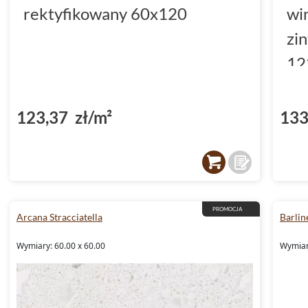
rektyfikowany 60x120
wi
zi
12
(D
123,37 zł/m²
133
PROMOCJA
Arcana Stracciatella
Barlin
Wymiary: 60.00 x 60.00
Wymiar