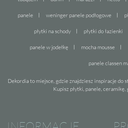
panele
weninger panele podłogowe
p
płytki na schody
płytki do łazienki
panele w jodełkę
mocha mousse
panele classen m
Dekordia to miejsce, gdzie znajdziesz inspiracje do 
Kupisz płytki, panele, ceramikę, g
INFORMACJE
P