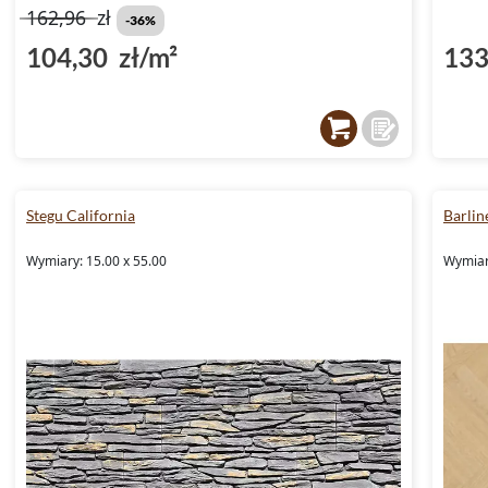
(D
162,96
zł
-36%
104,30 zł/m²
133
Stegu California
Barlin
Wymiary: 15.00 x 55.00
Wymiar