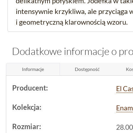
delikatnym połyskiem. Jodełka w takie
intensywnie krzykliwa, ale przyciąga
i geometryczną klarownością wzoru.
Jakość i pochodzenie -
Dodatkowe informacje o pr
mozaika w jodełkę
Informacje
Dostępność
Kos
Produkt pochodzi od hiszpańskiego p
znanego z solidnych rozwiązań w kate
Producent:
El Ca
Ta mozaika ma wymiary około 28x30,3 
większych formatów mozaikowych, uł
Kolekcja:
Enam
spójnych powierzchni bez zbytniego dz
Rozmiar:
28.00
Kraj pochodzenia, Hiszpania, często koj