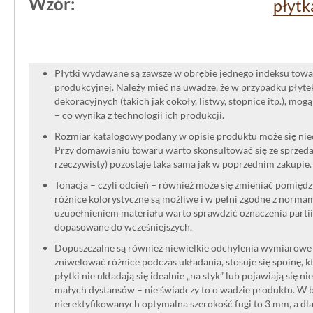
Wzór:
płytk
Płytki wydawane są zawsze w obrębie jednego indeksu towar
produkcyjnej. Należy mieć na uwadze, że w przypadku płyt
dekoracyjnych (takich jak cokoły, listwy, stopnice itp.), mog
– co wynika z technologii ich produkcji.
Rozmiar katalogowy podany w opisie produktu może się niec
Przy domawianiu towaru warto skonsultować się ze sprzedaw
rzeczywisty) pozostaje taka sama jak w poprzednim zakupie.
Tonacja – czyli odcień – również może się zmieniać pomięd
różnice kolorystyczne są możliwe i w pełni zgodne z norma
uzupełnieniem materiału warto sprawdzić oznaczenia partii
dopasowane do wcześniejszych.
Dopuszczalne są również niewielkie odchylenia wymiarowe w
zniwelować różnice podczas układania, stosuje się spoinę, kt
płytki nie układają się idealnie „na styk” lub pojawiają się n
małych dystansów – nie świadczy to o wadzie produktu. W br
nierektyfikowanych optymalna szerokość fugi to 3 mm, a dl