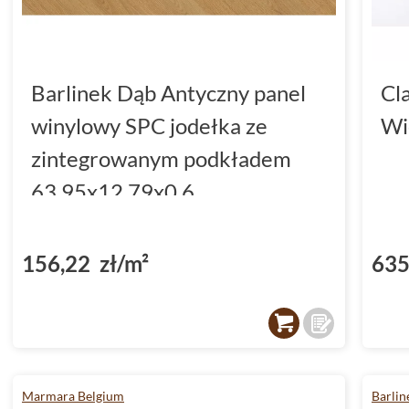
Barlinek Dąb Antyczny panel
Cl
winylowy SPC jodełka ze
Wi
zintegrowanym podkładem
63.95x12.79x0.6
(DP5000034)
156,22 zł/m²
635
Marmara Belgium
Barlin