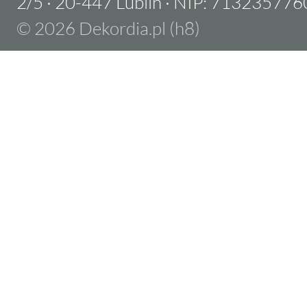
2/5
·
20-447 Lublin
·
NIP: 713235776
© 2026 Dekordia.pl (h8)