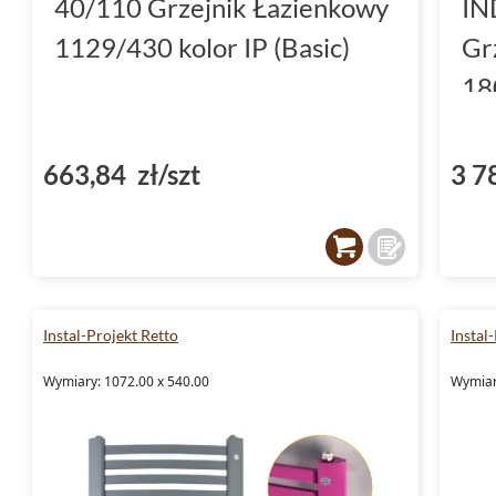
40/110 Grzejnik Łazienkowy
IN
1129/430 kolor IP (Basic)
Gr
18
(E
663,84 zł/szt
3 7
Instal-Projekt Retto
Instal
Wymiary: 1072.00 x 540.00
Wymiar