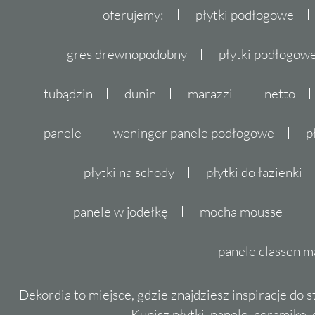
oferujemy:
płytki podłogowe
gres drewnopodobny
płytki podłogo
tubądzin
dunin
marazzi
netto
panele
weninger panele podłogowe
p
płytki na schody
płytki do łazienki
panele w jodełkę
mocha mousse
panele classen m
Dekordia to miejsce, gdzie znajdziesz inspiracje do 
Kupisz płytki, panele, ceramikę, g