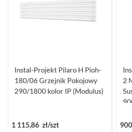
Instal-Projekt Pilaro H Pioh-
In
180/06 Grzejnik Pokojowy
2 
290/1800 kolor IP (Modulus)
Su
90
C3
1 115,86 zł/szt
900