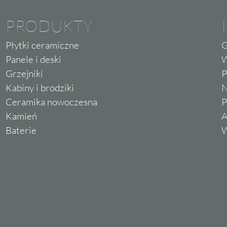
PRODUKTY
Płytki ceramiczne
G
Panele i deski
W
Grzejniki
P
Kabiny i brodziki
N
Ceramika nowoczesna
P
Kamień
A
Baterie
W