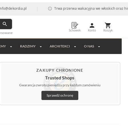
|
dekordia.pl
Trwa przerwa wakacyjna we włoskich oraz hiszpań
Schowek
Konto
Koszyk
ansowane
EMY
RADZIMY
ARCHITEKCI
O NAS
ZAKUPY CHRONIONE
Trusted Shops
Gwarancja zwrotu pieniędzy przy każdym zamówieniu
Sprawdź ochronę