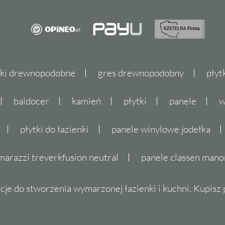
tki drewnopodobne
gres drewnopodobny
płyt
baldocer
kamień
płytki
panele
w
płytki do łazienki
panele winylowe jodełka
marazzi treverkfusion neutral
panele classen mano
cje do stworzenia wymarzonej łazienki i kuchni. Kupisz pł