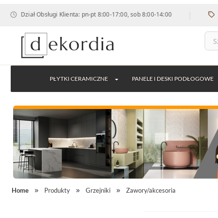
|
Dział Obsługi Klienta: pn-pt 8:00-17:00, sob 8:00-14:00
rab
PŁYTKI CERAMICZNE
PANELE I DESKI PODŁOGOWE
Home
Produkty
Grzejniki
Zawory/akcesoria