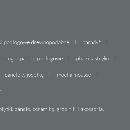
ki podłogowe drewnopodobne
paradyż
eninger panele podłogowe
płytki lastryko
panele w jodełkę
mocha mousse
r
ytki, panele, ceramikę, grzejniki i akcesoria.