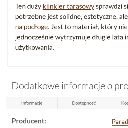
Ten duży
klinkier tarasowy
sprawdzi si
potrzebne jest solidne, estetyczne, al
na podłogę
. Jest to materiał, który nie
jednocześnie wytrzymuje długie lata
użytkowania.
Funkcjonalność na wys
Płytka posiada klasę
antypoślizgową 
Dodatkowe informacje o pr
nawet na wilgotnej nawierzchni pozio
utrzymany na satysfakcjonującym poz
Informacje
Dostępność
Kos
dla powierzchni takich jak tarasy, bal
Producent:
Para
wokół domu, które są narażone na zm