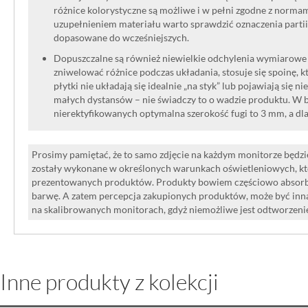
różnice kolorystyczne są możliwe i w pełni zgodne z norma
uzupełnieniem materiału warto sprawdzić oznaczenia partii
dopasowane do wcześniejszych.
Dopuszczalne są również niewielkie odchylenia wymiarowe w
zniwelować różnice podczas układania, stosuje się spoinę, kt
płytki nie układają się idealnie „na styk” lub pojawiają się n
małych dystansów – nie świadczy to o wadzie produktu. W br
nierektyfikowanych optymalna szerokość fugi to 3 mm, a dl
Prosimy pamiętać, że to samo zdjęcie na każdym monitorze będzie
zostały wykonane w określonych warunkach oświetleniowych, kt
prezentowanych produktów. Produkty bowiem częściowo absorbują
barwę. A zatem percepcja zakupionych produktów, może być inna
na skalibrowanych monitorach, gdyż niemożliwe jest odtworzen
Inne produkty z kolekcji