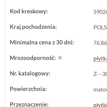
swojej wielkości 30x30 cm,
płytki
te s
nadają powierzchni spójną, zwartą str
Kod kreskowy:
5902
zastosować zarówno na tarasach, jak i
Kraj pochodzenia:
POL
zewnętrznych w ogrodach czy wejści
Choć przeznaczenie podstawowe to pr
Minimalna cena z 30 dni:
76.86
ma przeszkód, by z powodzeniem wyk
praktycznych wnętrzach, takich jak g
Mrozoodporność:
płyt
i
gospodarcze, gdzie trwałość i antypoś
Nr. katalogowy:
Z---
Powierzchnia:
mato
Przeznaczenie:
płytk