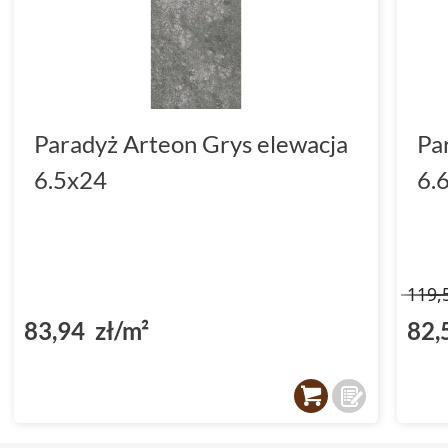
Paradyż Arteon Grys elewacja
Pa
6.5x24
6.
119,
83,94 zł/m²
82,