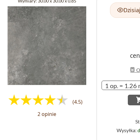
Wymiary:
30.00 x 30.00 x 0.85
Dzisia
cen
Ob
(4.5)
2 opinie
S
Wysyłka:
d