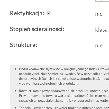
Rektyfikacja:
nie
i
Stopień ścieralności:
klasa
Struktura:
nie
Płytki wydawane są zawsze w obrębie jednego indeksu towar
produkcyjnej. Należy mieć na uwadze, że w przypadku płyt
dekoracyjnych (takich jak cokoły, listwy, stopnice itp.), mog
– co wynika z technologii ich produkcji.
Rozmiar katalogowy podany w opisie produktu może się niec
Przy domawianiu towaru warto skonsultować się ze sprzedaw
rzeczywisty) pozostaje taka sama jak w poprzednim zakupie.
Tonacja – czyli odcień – również może się zmieniać pomięd