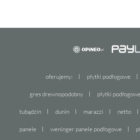
oferujemy:
płytki podłogowe
gres drewnopodobny
płytki podłogo
tubądzin
dunin
marazzi
netto
panele
weninger panele podłogowe
p