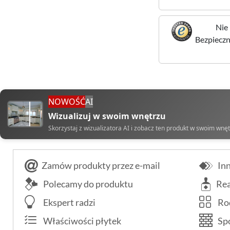
Nie 
Bezpieczne
NOWOŚĆ
AI
Wizualizuj w swoim wnętrzu
Skorzystaj z wizualizatora AI i zobacz ten produkt w swoim wnę
Zamów produkty przez e-mail
Inn
Polecamy do produktu
Rea
Ekspert radzi
Rod
Właściwości płytek
Spo