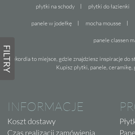
płytki na schody
płytki do łazienki
panele w jodełkę
mocha mousse
panele classen m
FILTRY
Dekordia to miejsce, gdzie znajdziesz inspiracje do 
Kupisz płytki, panele, ceramikę, g
INFORMACJE
P
Koszt dostawy
Płyt
Czas realizacji zamówienia
Pane