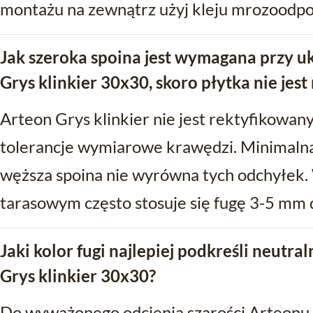
montażu na zewnątrz użyj kleju mrozoodpo
Jak szeroka spoina jest wymagana przy u
Grys klinkier 30x30, skoro płytka nie jes
Arteon Grys klinkier nie jest rektyfikowany
tolerancje wymiarowe krawędzi. Minimalna 
węższa spoina nie wyrówna tych odchyłek. 
tarasowym często stosuje się fugę 3-5 mm d
Jaki kolor fugi najlepiej podkreśli neutr
Grys klinkier 30x30?
Do wyważonego odcienia szarości Arteonu G