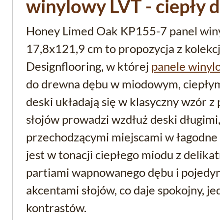
winylowy LVT - ciepły 
Honey Limed Oak KP155-7 panel win
17,8x121,9 cm to propozycja z kolek
Designflooring, w której
panele winyl
do drewna dębu w miodowym, ciepłym
deski układają się w klasyczny wzór z
słojów prowadzi wzdłuż deski długimi,
przechodzącymi miejscami w łagodne 
jest w tonacji ciepłego miodu z delika
partiami wapnowanego dębu i pojedy
akcentami słojów, co daje spokojny, je
kontrastów.