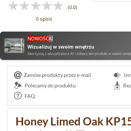
(0.0)
0 opinii
NOWOŚĆ
AI
Wizualizuj w swoim wnętrzu
Skorzystaj z wizualizatora AI i zobacz ten produkt w swoim wnę
Zamów produkty przez e-mail
Inn
Polecamy do produktu
Rea
FAQ
Honey Limed Oak KP15