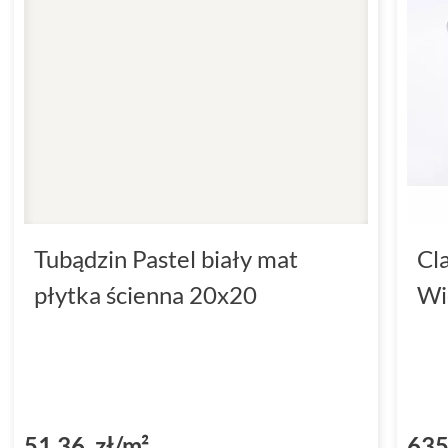
Tubądzin Pastel biały mat
Cl
płytka ścienna 20x20
Wi
51,36 zł/m²
635