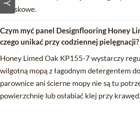
połyskowe.
Czym myć panel Designflooring Honey L
czego unikać przy codziennej pielęgnacji?
Honey Limed Oak KP155-7 wystarczy regul
wilgotną mopą z łagodnym detergentem do
parownice ani ścierne mopy nie są tu potr
powierzchnię lub osłabiać klej przy krawędz