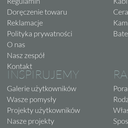
Regulamin
Kabi
Doręczenie towaru
Cera
Reklamacje
Kam
Polityka prywatności
Bate
O nas
Nasz zespół
Kontakt
INSPIRUJEMY
RA
Galerie użytkowników
Pora
Wasze pomysły
Rodz
Projekty użytkowników
Właś
Nasze projekty
Spos