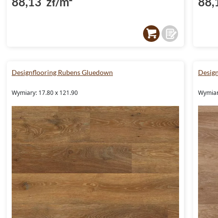
88,13 zł/m²
88,
Designflooring Rubens Gluedown
Desig
Wymiary: 17.80 x 121.90
Wymiar