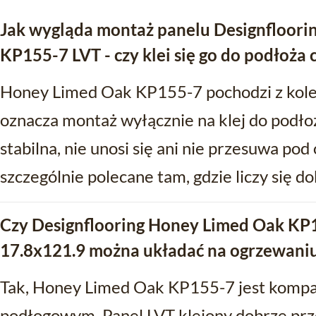
Jak wygląda montaż panelu Designfloor
KP155-7 LVT - czy klei się go do podłoża
Honey Limed Oak KP155-7 pochodzi z kole
oznacza montaż wyłącznie na klej do podłoż
stabilna, nie unosi się ani nie przesuwa po
szczególnie polecane tam, gdzie liczy się d
Czy Designflooring Honey Limed Oak KP
17.8x121.9 można układać na ogrzewan
Tak, Honey Limed Oak KP155-7 jest kompa
podłogowym. Panel LVT klejony dobrze prz