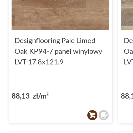
Designflooring Pale Limed
De
Oak KP94-7 panel winylowy
Oa
LVT 17.8x121.9
LV
88,13 zł/m²
88,