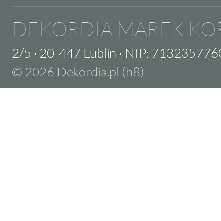
DEKORDIA MAREK KO
2/5
·
20-447 Lublin
·
NIP: 713235776
© 2026 Dekordia.pl (h8)