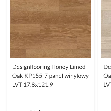
Designflooring Honey Limed
De
Oak KP155-7 panel winylowy
Oa
LVT 17.8x121.9
LV