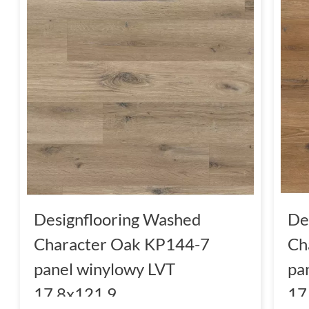
Designflooring Washed
De
Character Oak KP144-7
Ch
panel winylowy LVT
pa
17.8x121.9
17