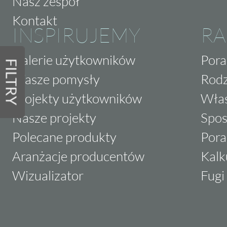
Nasz zespół
Kontakt
INSPIRUJEMY
RA
Galerie użytkowników
Pora
FILTRY
Wasze pomysły
Rodz
Projekty użytkowników
Właś
Nasze projekty
Spos
Polecane produkty
Pora
Aranżacje producentów
Kalk
Wizualizator
Fugi 