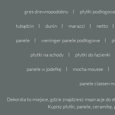
gres drewnopodobny
płytki podłogo
tubądzin
dunin
marazzi
netto
panele
weninger panele podłogowe
p
płytki na schody
płytki do łazienki
panele w jodełkę
mocha mousse
panele classen m
Dekordia to miejsce, gdzie znajdziesz inspiracje do 
Kupisz płytki, panele, ceramikę, g