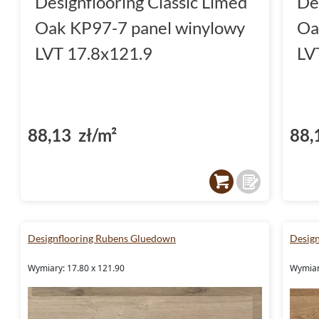
Designflooring Classic Limed
De
Oak KP97-7 panel winylowy
Oa
LVT 17.8x121.9
LV
88,13 zł/m²
88,
Designflooring Rubens Gluedown
Desig
Wymiary: 17.80 x 121.90
Wymiar