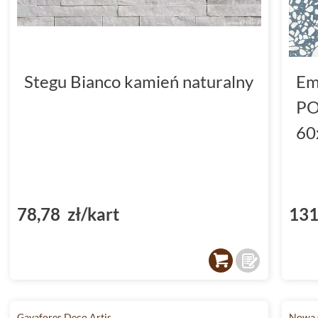
Stegu Bianco kamień naturalny
Em
PO
60
78,78 zł/kart
131
Gayafores Deco Artis
Nowa 