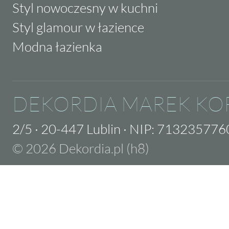
Styl nowoczesny w kuchni
Styl glamour w łazience
Modna łazienka
DEKORDIA MAREK KO
2/5
·
20-447 Lublin
·
NIP: 713235776
© 2026 Dekordia.pl (h8)