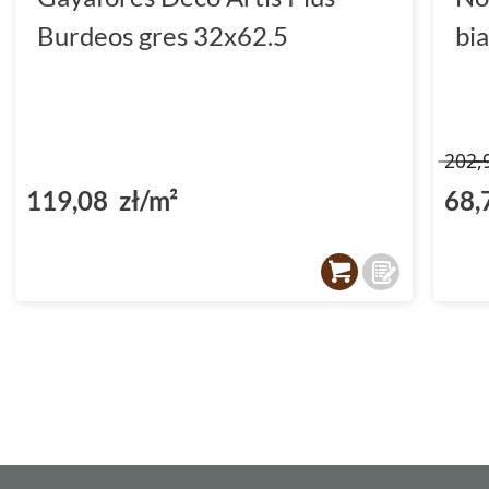
Burdeos gres 32x62.5
bi
202,
119,08 zł/m²
68,