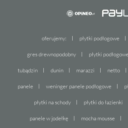
oferujemy:
płytki podłogowe
gres drewnopodobny
płytki podłogo
tubądzin
dunin
marazzi
netto
panele
weninger panele podłogowe
p
płytki na schody
płytki do łazienki
panele w jodełkę
mocha mousse