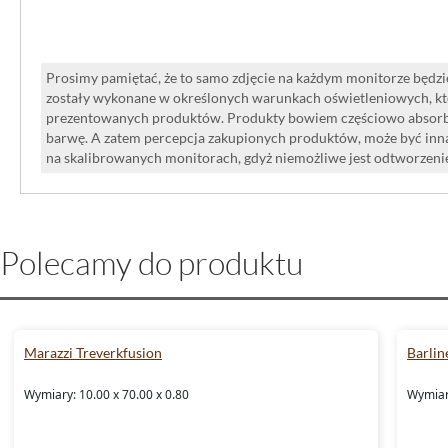
kamienia dekoracyjnego o industrialn
chcą zbudować ścianę z mocnym, ale
Prosimy pamiętać, że to samo zdjęcie na każdym monitorze będzie
charakterem.
zostały wykonane w określonych warunkach oświetleniowych, kt
prezentowanych produktów. Produkty bowiem częściowo absorbują
barwę. A zatem percepcja zakupionych produktów, może być inna
na skalibrowanych monitorach, gdyż niemożliwe jest odtworzen
Polecamy do produktu
Marazzi Treverkfusion
Barlin
Wymiary: 10.00 x 70.00 x 0.80
Wymiar