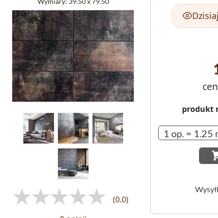
Wymiary:
39.50 x 79.50
Dzisia
cen
produkt 
Wysył
(0.0)