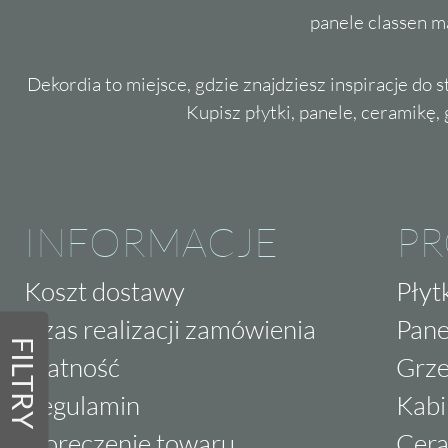
panele classen m
Dekordia to miejsce, gdzie znajdziesz inspiracje do 
Kupisz płytki, panele, ceramikę, g
INFORMACJE
P
Koszt dostawy
Płyt
Czas realizacji zamówienia
Pane
FILTRY
Płatność
Grze
Regulamin
Kabi
Doręczenie towaru
Cera