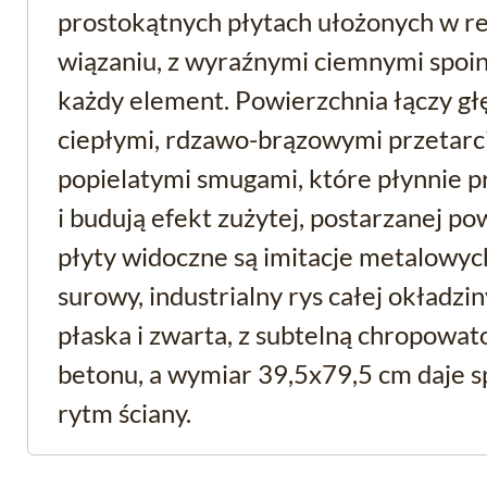
prostokątnych płytach ułożonych w 
wiązaniu, z wyraźnymi ciemnymi spoi
każdy element. Powierzchnia łączy głęb
ciepłymi, rdzawo-brązowymi przetarci
popielatymi smugami, które płynnie 
i budują efekt zużytej, postarzanej p
płyty widoczne są imitacje metalowych
surowy, industrialny rys całej okładzi
płaska i zwarta, z subtelną chropowato
betonu, a wymiar 39,5x79,5 cm daje 
rytm ściany.