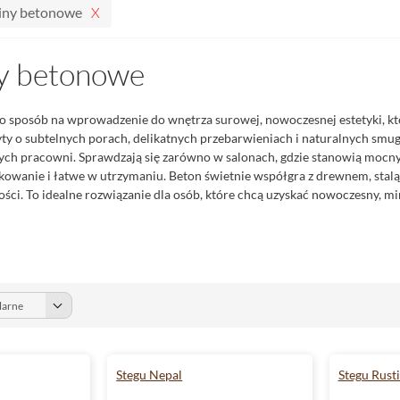
iny betonowe
y betonowe
 sposób na wprowadzenie do wnętrza surowej, nowoczesnej estetyki, któ
yty o subtelnych porach, delikatnych przebarwieniach i naturalnych sm
nych pracowni. Sprawdzają się zarówno w salonach, gdzie stanowią mocny 
kowanie i łatwe w utrzymaniu. Beton świetnie współgra z drewnem, stalą
ości. To idealne rozwiązanie dla osób, które chcą uzyskać nowoczesny, mi
Stegu Nepal
Stegu Rust