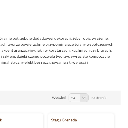
ra nie potrzebuje dodatkowej dekoracji, żeby robić wrażenie.
ugach tworzą powierzchnie przypominające ściany współczesnych
akcent aranżacyjny, jak i w korytarzach, kuchniach czy biurach,
 i szkłem, dzięki czemu pozwala tworzyć wyraziste kompozycje
nimalistyczny efekt bez rezygnowania z trwałości i
Wyświetl
na stronie
ik
Stegu Grenada