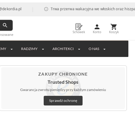
|
pl
Trwa przerwa wakacyjna we włoskich oraz hiszpańskich fa
Schowek
Konto
Koszyk
ansowane
EMY
RADZIMY
ARCHITEKCI
O NAS
ZAKUPY CHRONIONE
Trusted Shops
Gwarancja zwrotu pieniędzy przy każdym zamówieniu
Sprawdź ochronę