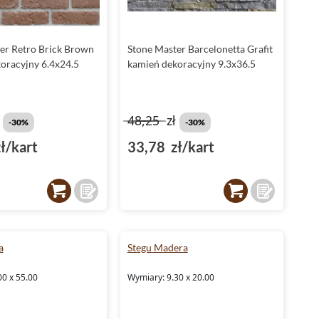
er Retro Brick Brown
Stone Master Barcelonetta Grafit
oracyjny 6.4x24.5
kamień dekoracyjny 9.3x36.5
ł
48,25
zł
-30%
-30%
ł/kart
33,78 zł/kart
a
Stegu Madera
00 x 55.00
Wymiary: 9.30 x 20.00