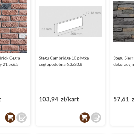
Brick Cegła
Stegu Cambridge 10 płytka
Stegu Sier
y 21.5x6.5
cegłopodobna 6.3x20.8
dekoracyjn
t
103,94 zł/kart
57,61 z