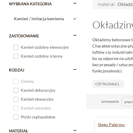
material :
Okładz
WYBRANA KATEGORIA
Okładzin
ZASTOSOWANIE
Okładziny betonowe to
Charakterystyczne pł
Kamień ozdobny elewacyjny
loftów czy industrial
Kamień ozdobny ścienny
bo są odporne na użyt
bez przesady i sztuczn
RODZAJ
funkcjonalności.
Chemia
CZYTAJ DALEJ...
Kamień dekoracyjny
Kamień elewacyjny
sortowanie
Kamień naturalny
Płytki cegłopodobne
Stegu Palermo
MATERIAŁ