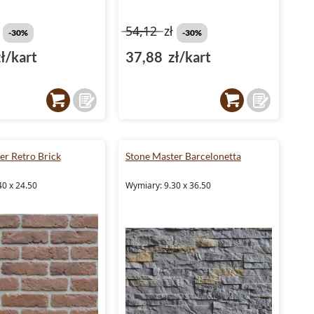
ł
54,12
zł
-30%
-30%
ł/kart
37,88 zł/kart
er Retro Brick
Stone Master Barcelonetta
40 x 24.50
Wymiary: 9.30 x 36.50