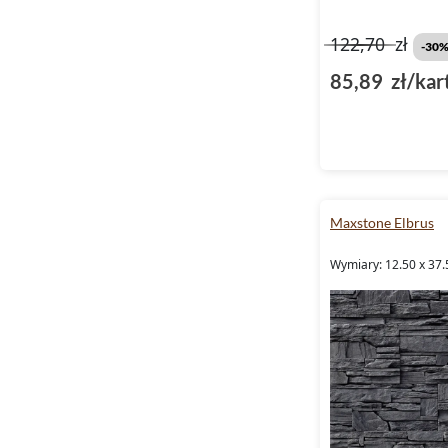
122,70
zł
-30
85,89 zł/kar
Maxstone Elbrus
Wymiary: 12.50 x 37.