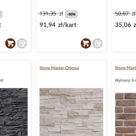
131,35
zł
50,07
z
%
-30%
t
91,94 zł/kart
35,06 z
Stone Master Odessa
Stone Mast
50
Wymiary: 6.