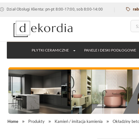
|
Obsługi Klienta: pn-pt 8:00-17:00, sob 8:00-14:00
rabat 12% n
PŁYTKI CERAMICZNE
PANELE I DESKI PODŁOGOWE
Home
Produkty
Kamień / imitacja kamienia
Okładziny be