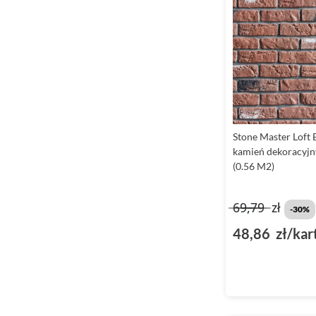
Stone Master Loft 
kamień dekoracyjn
(0.56 M2)
69,79
zł
-30%
48,86 zł/kar