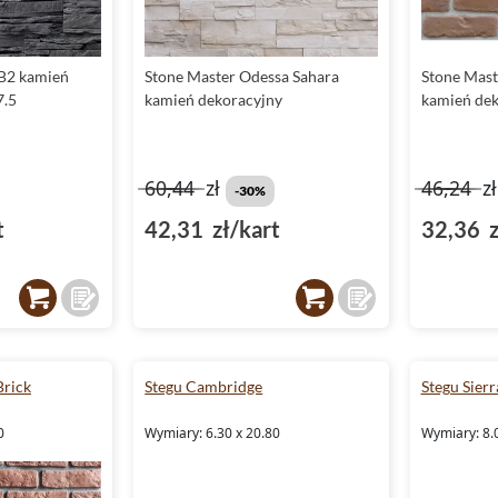
B2 kamień
Stone Master Odessa Sahara
Stone Mast
7.5
kamień dekoracyjny
kamień dek
60,44
zł
46,24
z
-30%
t
42,31 zł/kart
32,36 z
Brick
Stegu Cambridge
Stegu Sierr
0
Wymiary: 6.30 x 20.80
Wymiary: 8.