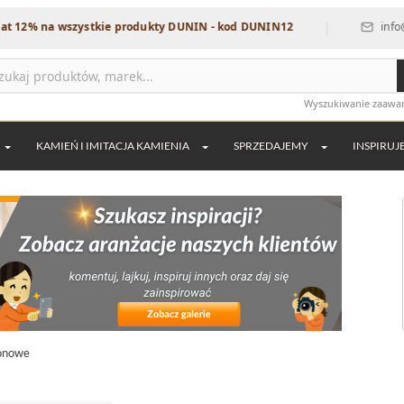
|
a wszystkie produkty DUNIN - kod DUNIN12
info@dekordia.
Wyszukiwanie zaaw
KAMIEŃ I IMITACJA KAMIENIA
SPRZEDAJEMY
INSPIRUJ
tonowe