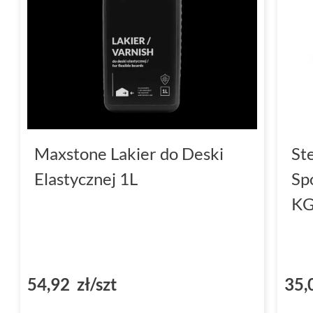
Maxstone Lakier do Deski
St
Elastycznej 1L
Sp
K
54,92 zł/szt
35,