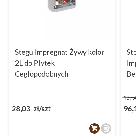
Stegu Impregnat Żywy kolor
St
2L do Płytek
Im
Cegłopodobnych
Be
137,
28,03 zł/szt
96,