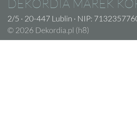
DEKORDIA MAREK KO
2/5
·
20-447 Lublin
·
NIP: 713235776
© 2026 Dekordia.pl (h8)