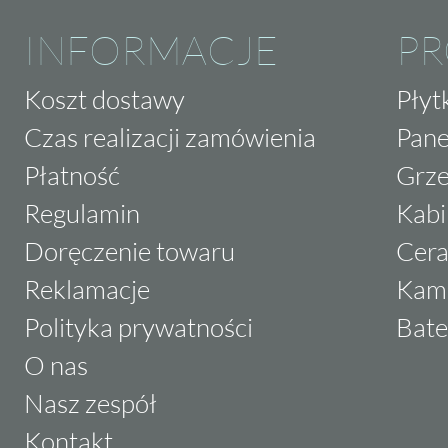
INFORMACJE
P
Koszt dostawy
Płyt
Czas realizacji zamówienia
Pane
Płatność
Grze
Regulamin
Kabi
Doręczenie towaru
Cera
Reklamacje
Kam
Polityka prywatności
Bate
O nas
Nasz zespół
Kontakt