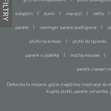
FILTRY
tubądzin
dunin
marazzi
netto
panele
weninger panele podłogowe
p
płytki na schody
płytki do łazienki
panele w jodełkę
mocha mousse
panele classen m
Dekordia to miejsce, gdzie znajdziesz inspiracje do 
Kupisz płytki, panele, ceramikę, g