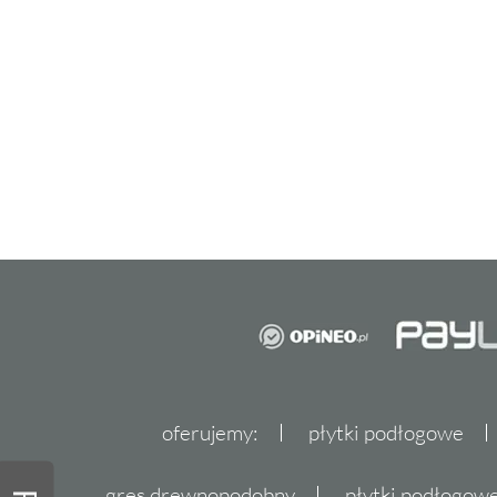
oferujemy:
płytki podłogowe
gres drewnopodobny
płytki podłogo