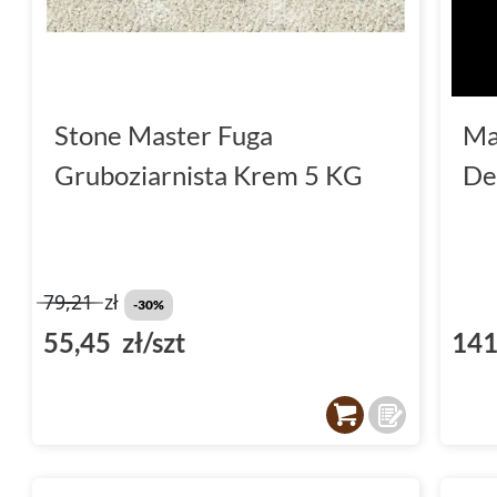
Stone Master Fuga
Ma
Gruboziarnista Krem 5 KG
De
79,21
zł
-30%
55,45 zł/szt
141