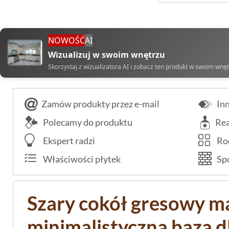
NOWOŚĆ
AI
Wizualizuj w swoim wnętrzu
Skorzystaj z wizualizatora AI i zobacz ten produkt w swoim wnę
Zamów produkty przez e-mail
Inn
Polecamy do produktu
Rea
Ekspert radzi
Rod
Właściwości płytek
Spo
Szary cokół gresowy m
minimalistyczna baza d