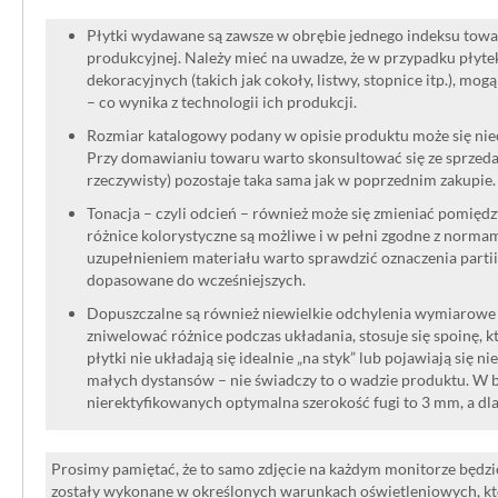
Płytki wydawane są zawsze w obrębie jednego indeksu towar
produkcyjnej. Należy mieć na uwadze, że w przypadku płyt
dekoracyjnych (takich jak cokoły, listwy, stopnice itp.), mog
– co wynika z technologii ich produkcji.
Rozmiar katalogowy podany w opisie produktu może się niec
Przy domawianiu towaru warto skonsultować się ze sprzedaw
rzeczywisty) pozostaje taka sama jak w poprzednim zakupie.
Tonacja – czyli odcień – również może się zmieniać pomięd
różnice kolorystyczne są możliwe i w pełni zgodne z norma
uzupełnieniem materiału warto sprawdzić oznaczenia partii
dopasowane do wcześniejszych.
Dopuszczalne są również niewielkie odchylenia wymiarowe w
zniwelować różnice podczas układania, stosuje się spoinę, kt
płytki nie układają się idealnie „na styk” lub pojawiają się n
małych dystansów – nie świadczy to o wadzie produktu. W br
nierektyfikowanych optymalna szerokość fugi to 3 mm, a dl
Prosimy pamiętać, że to samo zdjęcie na każdym monitorze będzie
zostały wykonane w określonych warunkach oświetleniowych, kt