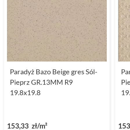
Paradyż Bazo Beige gres Sól-
Pa
Pieprz GR.13MM R9
Pi
19.8x19.8
19
153,33 zł/m²
153