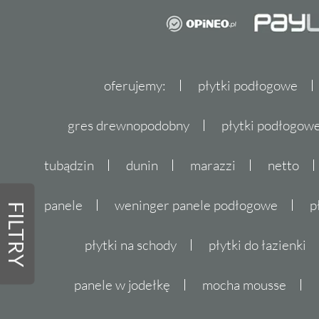
oferujemy:
płytki podłogowe
gres drewnopodobny
płytki podłogo
tubądzin
dunin
marazzi
netto
panele
weninger panele podłogowe
p
FILTRY
płytki na schody
płytki do łazienki
panele w jodełkę
mocha mousse