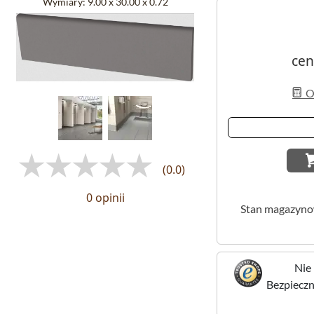
Wymiary:
9.00 x 30.00 x 0.72
cen
Ob
(0.0)
0 opinii
Stan magazyn
Nie 
Bezpieczne