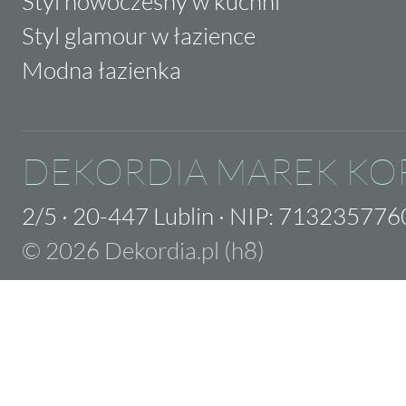
Styl nowoczesny w kuchni
Styl glamour w łazience
Modna łazienka
DEKORDIA MAREK KO
2/5
·
20-447 Lublin
·
NIP: 713235776
© 2026 Dekordia.pl (h8)