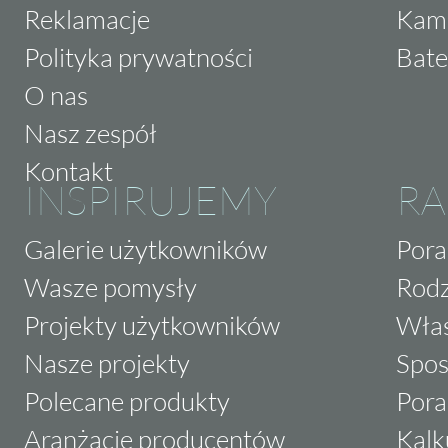
Reklamacje
Kam
Polityka prywatności
Bate
O nas
Nasz zespół
Kontakt
INSPIRUJEMY
RA
Galerie użytkowników
Pora
Wasze pomysły
Rodz
Projekty użytkowników
Właś
Nasze projekty
Spos
Polecane produkty
Pora
Aranżacje producentów
Kalk