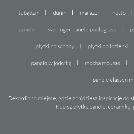
tubądzin
dunin
marazzi
netto
panele
weninger panele podłogowe
p
płytki na schody
płytki do łazienki
panele w jodełkę
mocha mousse
panele classen m
Dekordia to miejsce, gdzie znajdziesz inspiracje do 
Kupisz płytki, panele, ceramikę, g