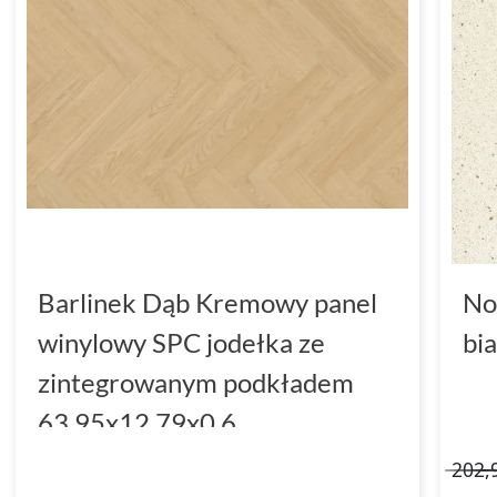
Barlinek Dąb Kremowy panel
No
winylowy SPC jodełka ze
bi
zintegrowanym podkładem
63.95x12.79x0.6
(DP5000036)
202,