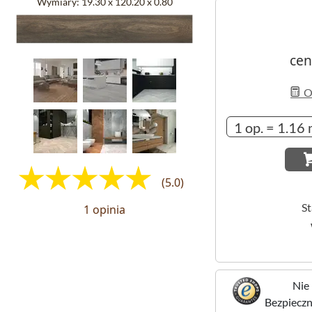
Wymiary:
19.30 x 120.20 x 0.80
cen
Ob
(5.0)
S
1 opinia
Nie 
Bezpieczne