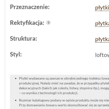
Przeznaczenie:
płytk
Rektyfikacja:
płytk
i
Struktura:
płytk
Styl:
lofto
Płytki wydawane są zawsze w obrębie jednego indeksu towar
produkcyjnej. Należy mieć na uwadze, że w przypadku płyt
dekoracyjnych (takich jak cokoły, listwy, stopnice itp.), mog
– co wynika z technologii ich produkcji.
Rozmiar katalogowy podany w opisie produktu może się niec
Przy domawianiu towaru warto skonsultować się ze sprzedaw