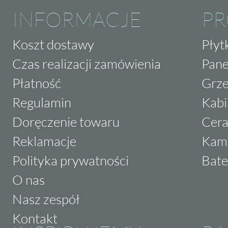
INFORMACJE
P
Koszt dostawy
Płyt
Czas realizacji zamówienia
Pane
Płatność
Grze
Regulamin
Kabi
Doręczenie towaru
Cera
Reklamacje
Kam
Polityka prywatności
Bate
O nas
Nasz zespół
Kontakt