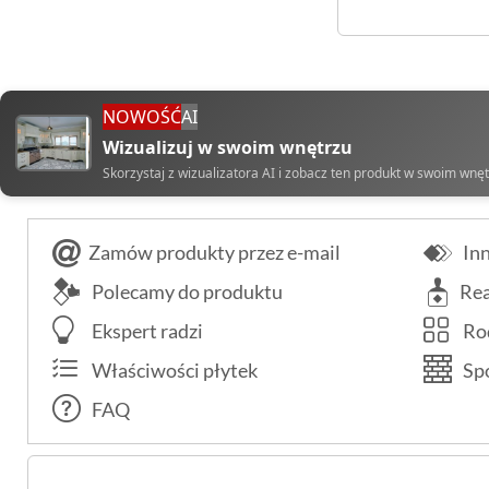
NOWOŚĆ
AI
Wizualizuj w swoim wnętrzu
Skorzystaj z wizualizatora AI i zobacz ten produkt w swoim wnę
Zamów produkty przez e-mail
Inn
Polecamy do produktu
Rea
Ekspert radzi
Rod
Właściwości płytek
Spo
FAQ