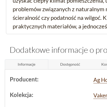
uzyskać ciepły klimat pomieszczenia, 
problemów związanych z naturalnym m
ścieralność czy podatność na wilgoć. K
praktycznych materiałów, a jednocześ
drewna, znajdą tu ciekawą propozycję
Dodatkowe informacje o pr
Techniczne cechy i zas
Vaker Marrone STR
Informacje
Dostępność
Kos
Produkt z kolekcji Vaker, wyproduko
Producent:
Ag H
gres rektyfikowany
, co oznacza, że kr
proste. Dzięki temu jest możliwe wyk
Kolekcja:
Vake
precyzyjnego i równego spoinowania,