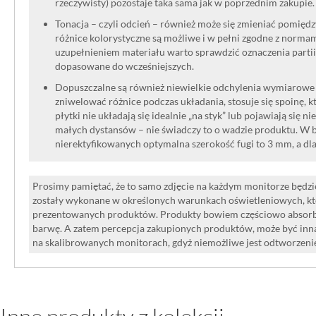
rzeczywisty) pozostaje taka sama jak w poprzednim zakupie.
Tonacja – czyli odcień – również może się zmieniać pomięd
różnice kolorystyczne są możliwe i w pełni zgodne z norma
uzupełnieniem materiału warto sprawdzić oznaczenia partii
dopasowane do wcześniejszych.
Dopuszczalne są również niewielkie odchylenia wymiarowe w
zniwelować różnice podczas układania, stosuje się spoinę, kt
płytki nie układają się idealnie „na styk” lub pojawiają się n
małych dystansów – nie świadczy to o wadzie produktu. W br
nierektyfikowanych optymalna szerokość fugi to 3 mm, a dl
Prosimy pamiętać, że to samo zdjęcie na każdym monitorze będzie
zostały wykonane w określonych warunkach oświetleniowych, kt
prezentowanych produktów. Produkty bowiem częściowo absorbują
barwę. A zatem percepcja zakupionych produktów, może być inna
na skalibrowanych monitorach, gdyż niemożliwe jest odtworzen