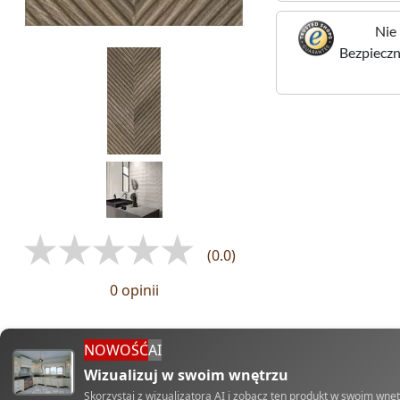
Nie 
Bezpieczne
(0.0)
0 opinii
NOWOŚĆ
AI
Wizualizuj w swoim wnętrzu
Skorzystaj z wizualizatora AI i zobacz ten produkt w swoim wnę