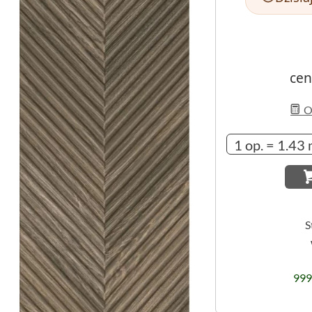
cen
Ob
S
999