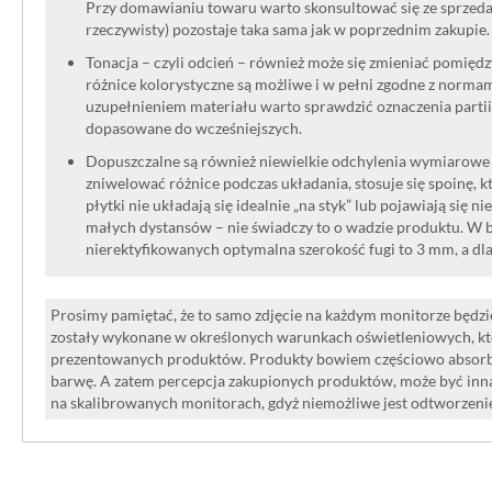
Przy domawianiu towaru warto skonsultować się ze sprzedaw
rzeczywisty) pozostaje taka sama jak w poprzednim zakupie.
Tonacja – czyli odcień – również może się zmieniać pomięd
różnice kolorystyczne są możliwe i w pełni zgodne z norma
uzupełnieniem materiału warto sprawdzić oznaczenia partii
dopasowane do wcześniejszych.
Dopuszczalne są również niewielkie odchylenia wymiarowe w
zniwelować różnice podczas układania, stosuje się spoinę, kt
płytki nie układają się idealnie „na styk” lub pojawiają się n
małych dystansów – nie świadczy to o wadzie produktu. W br
nierektyfikowanych optymalna szerokość fugi to 3 mm, a dl
Prosimy pamiętać, że to samo zdjęcie na każdym monitorze będzie
zostały wykonane w określonych warunkach oświetleniowych, kt
prezentowanych produktów. Produkty bowiem częściowo absorbują
barwę. A zatem percepcja zakupionych produktów, może być inna
na skalibrowanych monitorach, gdyż niemożliwe jest odtworzen