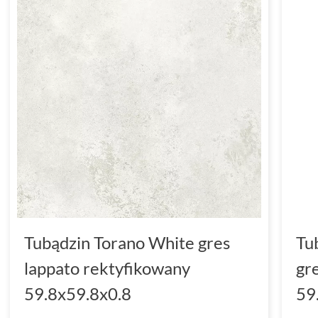
Tubądzin Torano White gres
Tu
lappato rektyfikowany
gr
59.8x59.8x0.8
59