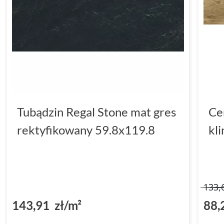
Tubądzin Regal Stone mat gres
Ce
rektyfikowany 59.8x119.8
kl
133,
143,91 zł/m²
88,