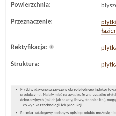
narzuca stylu, pozwalając na elastycz
Powierzchnia:
błysz
dodatków.
Przeznaczenie:
płytk
łazie
Rektyfikacja:
płytk
i
Struktura:
płytk
Płytki wydawane są zawsze w obrębie jednego indeksu towar
produkcyjnej. Należy mieć na uwadze, że w przypadku płyt
dekoracyjnych (takich jak cokoły, listwy, stopnice itp.), mog
– co wynika z technologii ich produkcji.
Rozmiar katalogowy podany w opisie produktu może się niec