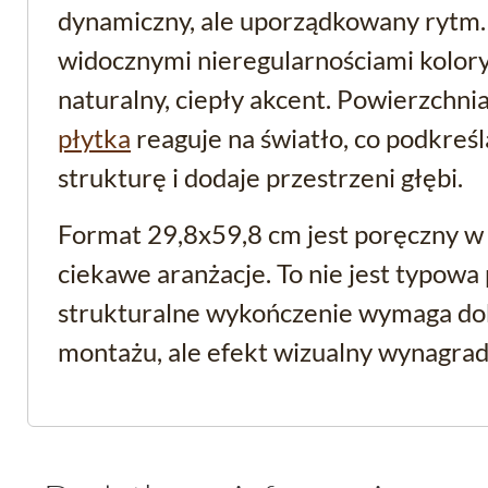
dynamiczny, ale uporządkowany rytm.
widocznymi nieregularnościami kolo
naturalny, ciepły akcent. Powierzchni
płytka
reaguje na światło, co podkreś
strukturę i dodaje przestrzeni głębi.
Format 29,8x59,8 cm jest poręczny w a
ciekawe aranżacje. To nie jest typowa
strukturalne wykończenie wymaga do
montażu, ale efekt wizualny wynagrad
Funkcjonalność i param
Producentem jest
Paradyż
, znany z wy