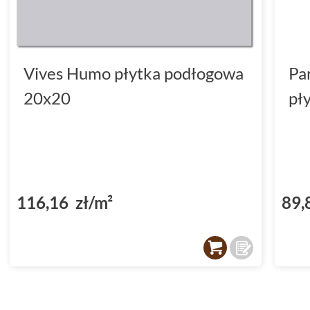
Vives Humo płytka podłogowa
Pa
20x20
pł
116,16 zł/m²
89,