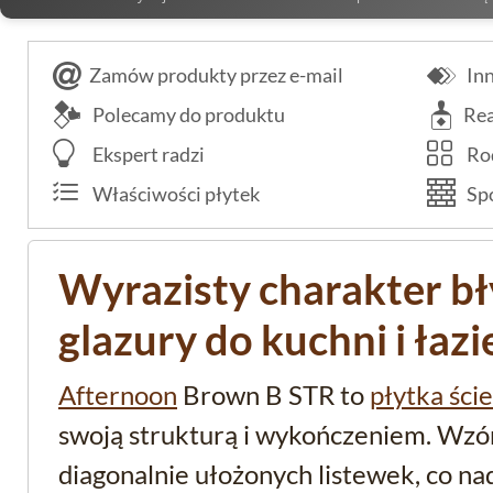
Zamów produkty przez e-mail
Inn
Polecamy do produktu
Rea
Ekspert radzi
Rod
Właściwości płytek
Spo
Wyrazisty charakter bł
glazury do kuchni i łazi
Afternoon
Brown B STR to
płytka ści
swoją strukturą i wykończeniem. Wzó
diagonalnie ułożonych listewek, co na