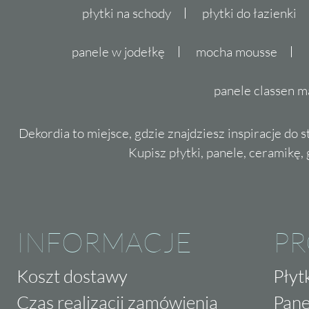
płytki na schody
płytki do łazienki
panele w jodełkę
mocha mousse
panele classen m
Dekordia to miejsce, gdzie znajdziesz inspiracje do 
Kupisz płytki, panele, ceramikę, g
INFORMACJE
P
Koszt dostawy
Płyt
Czas realizacji zamówienia
Pane