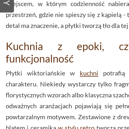
miejscem, w którym codzienność nabiera
przestrzeń, gdzie nie spieszy się z kąpielą - 
detal ma znaczenie, a płytki tworzą tło dla t
Kuchnia z epoki, cz
funkcjonalność
Płytki wiktoriańskie w
kuchni
potrafią
charakteru. Niekiedy wystarczy tylko fragm
florystycznych wzorach albo klasyczna szac
odważnych aranżacjach pojawiają się pełne
powtarzalnym motywem. Zestawione z dre
blatem i ceramiką
w stylu retro
tworzą prze