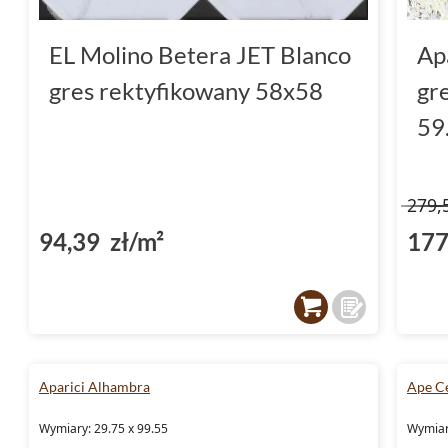
EL Molino Betera JET Blanco
Ap
gres rektyfikowany 58x58
gr
59
279,
94,39 zł/m²
177
Aparici Alhambra
Ape Ce
Wymiary: 29.75 x 99.55
Wymiary