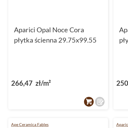
Aparici Opal Noce Cora
Ap
płytka ścienna 29.75x99.55
pł
266,47 zł/m²
250
Ape Ceramica Fables
Aparic