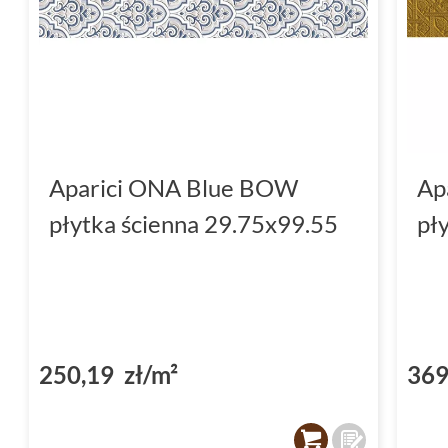
Aparici ONA Blue BOW
Ap
płytka ścienna 29.75x99.55
pł
250,19 zł/m²
369