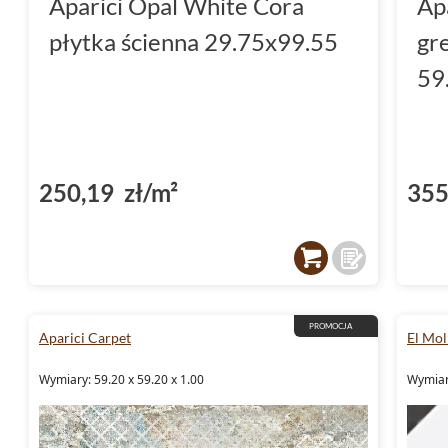
Aparici Opal White Cora
Ap
płytka ścienna 29.75x99.55
gr
59
250,19 zł/m²
355
PROMOCJA
Aparici Carpet
El Mol
Wymiary: 59.20 x 59.20 x 1.00
Wymiar