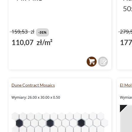
50
159,53
zł
279,
-31%
110,07 zł/m²
177
Dune Contract Mosaics
El Mol
Wymiary: 26.00 x 30.00 x 0.50
Wymiar