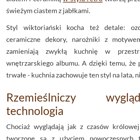
świeżym ciastem z jabłkami.
Styl wiktoriański kocha też detale: oz
ceramiczne dekory, narożniki z motywe
zamieniają zwykłą kuchnię w przest
wnętrzarskiego albumu. A dzięki temu, że pł
trwałe - kuchnia zachowuje ten styl na lata, n
Rzemieślniczy wygl
technologia
Chociaż wyglądają jak z czasów królowej
tworzone są z użyciem nowoczesnych t