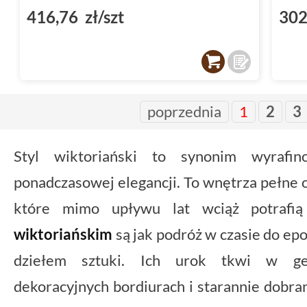
416,76 zł/szt
302
poprzednia
1
2
3
Styl wiktoriański to synonim wyrafin
ponadczasowej elegancji. To wnętrza pełne
które mimo upływu lat wciąż potrafi
wiktoriańskim
są jak podróż w czasie do epo
dziełem sztuki. Ich urok tkwi w geo
dekoracyjnych bordiurach i starannie dobr