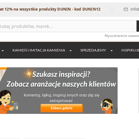
|
% na wszystkie produkty DUNIN - kod DUNIN12
info@dekor
Wyszukiwanie zaaw
KAMIEŃ I IMITACJA KAMIENIA
SPRZEDAJEMY
INSPIRUJ