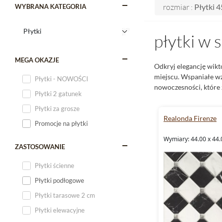
rozmiar :
Płytki 
WYBRANA KATEGORIA
płytki w 
MEGA OKAZJE
Odkryj elegancję wikt
miejscu. Wspaniałe w
Płytki - NOWOŚCI
nowoczesności, które
Płytki 2 gatunek
Płytki za grosze
Realonda Firenze
Promocje na płytki
Wymiary: 44.00 x 44.
ZASTOSOWANIE
Płytki ścienne
Płytki podłogowe
Płytki tarasowe 2 cm
Płytki elewacyjne