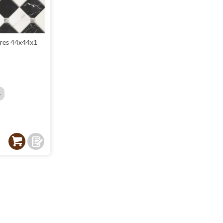
gres 44x44x1
%
²