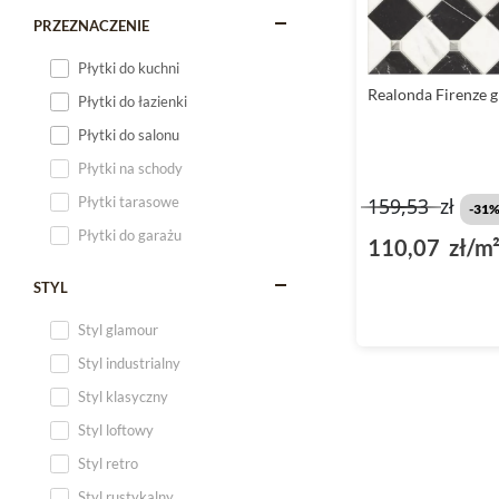
PRZEZNACZENIE
Płytki do kuchni
Realonda Firenze 
Płytki do łazienki
Płytki do salonu
Płytki na schody
Płytki tarasowe
159,53
zł
-31
Płytki do garażu
110,07 zł/m
STYL
Styl glamour
Styl industrialny
Styl klasyczny
Styl loftowy
Styl retro
Styl rustykalny