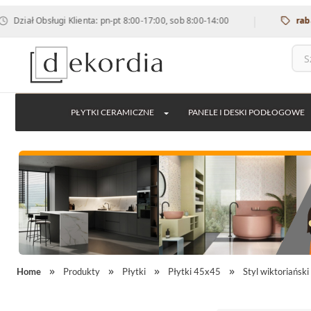
|
iał Obsługi Klienta: pn-pt 8:00-17:00, sob 8:00-14:00
rabat 12
PŁYTKI CERAMICZNE
PANELE I DESKI PODŁOGOWE
Home
Produkty
Płytki
Płytki 45x45
Styl wiktoriański