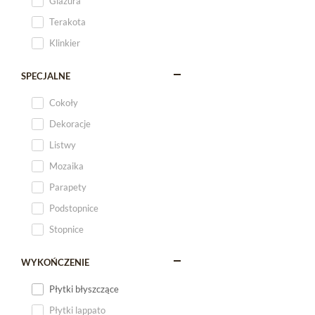
Glazura
Terakota
Klinkier
SPECJALNE
Cokoły
Dekoracje
Listwy
Mozaika
Parapety
Podstopnice
Stopnice
WYKOŃCZENIE
Płytki błyszczące
Płytki lappato