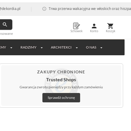
|
dia.pl
Trwa przerwa wakacyjna we włoskich oraz hiszpańskic
Schowek
Konto
Koszyk
ansowane
EMY
RADZIMY
ARCHITEKCI
O NAS
ZAKUPY CHRONIONE
Trusted Shops
Gwarancja zwrotu pieniędzy przy każdym zamówieniu
Sprawdź ochronę