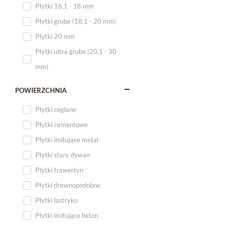
Płytki 16,1 - 18 mm
Płytki 120x60
Płytki grube (18,1 - 20 mm)
Płytki 75x75
Płytki 20 mm
Płytki 80x80
Płytki ultra grube (20,1 - 30
Płytki 90x90
mm)
Płytki 120x120
Płytki małe
POWIERZCHNIA
Płytki duże
Płytki ceglane
Płytki wielkoformatowe
Płytki cementowe
Płytki imitujące metal
Płytki stary dywan
Płytki trawertyn
Płytki drewnopodobne
Płytki lastryko
Płytki imitujące beton