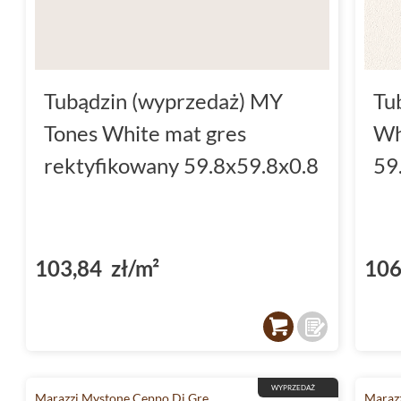
Tubądzin (wyprzedaż) MY
Tu
Tones White mat gres
Wh
rektyfikowany 59.8x59.8x0.8
59
103,84 zł/m²
106
WYPRZEDAŻ
Marazzi Mystone Ceppo Di Gre
Marazz