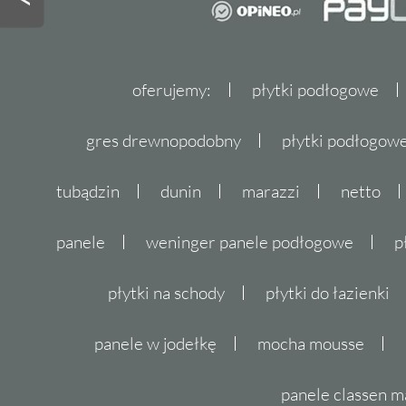
oferujemy:
płytki podłogowe
gres drewnopodobny
płytki podłogo
tubądzin
dunin
marazzi
netto
panele
weninger panele podłogowe
p
płytki na schody
płytki do łazienki
panele w jodełkę
mocha mousse
panele classen m