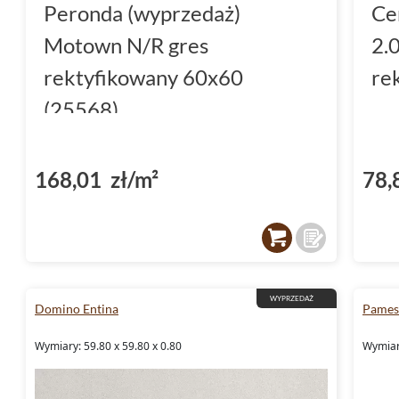
Peronda (wyprzedaż)
Ce
Motown N/R gres
2.
rektyfikowany 60x60
re
(25568)
168,01 zł/m²
78,
WYPRZEDAŻ
Domino Entina
Pames
Wymiary: 59.80 x 59.80 x 0.80
Wymiary