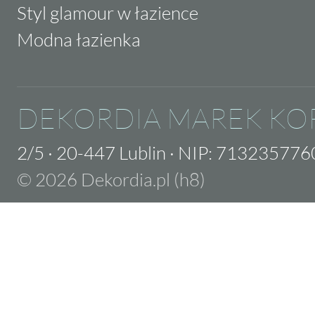
Styl glamour w łazience
Modna łazienka
DEKORDIA MAREK KO
2/5
·
20-447 Lublin
·
NIP: 713235776
© 2026 Dekordia.pl (h8)