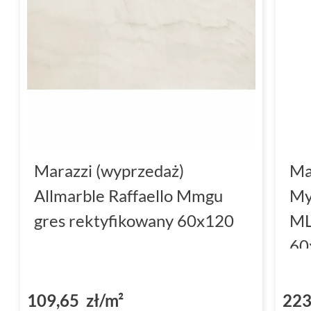
Marazzi (wyprzedaż)
Ma
Allmarble Raffaello Mmgu
My
gres rektyfikowany 60x120
ML
60
109,65 zł/m²
223