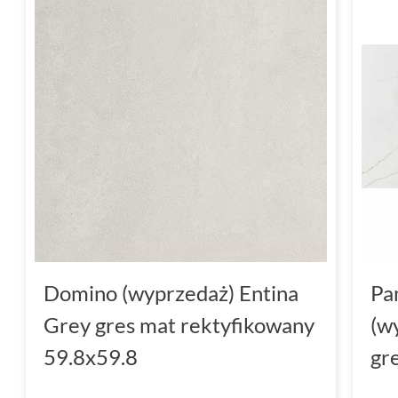
Domino (wyprzedaż) Entina
Pa
Grey gres mat rektyfikowany
(w
59.8x59.8
gr