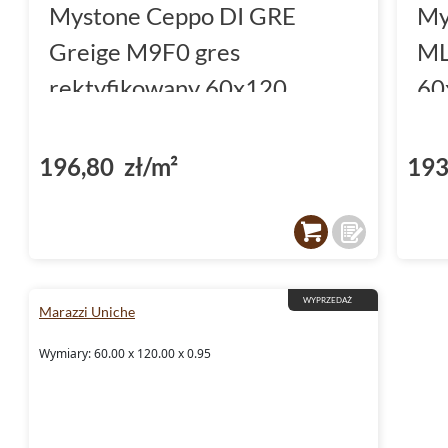
Mystone Ceppo DI GRE
My
Greige M9F0 gres
ML
rektyfikowany 60x120
60
196,80 zł/m²
193
WYPRZEDAŻ
Marazzi Uniche
Wymiary: 60.00 x 120.00 x 0.95