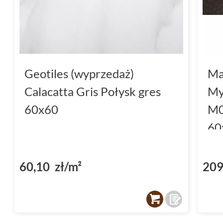
Geotiles (wyprzedaż)
Ma
Calacatta Gris Połysk gres
My
60x60
M0
60
60,10 zł/m²
209