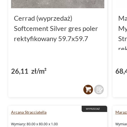
Cerrad (wyprzedaż)
Ma
Softcement Silver gres poler
My
rektyfikowany 59.7x59.7
St
re
26,11 zł/m²
68,
WYPRZEDAŻ
Arcana Stracciatella
Marazz
Wymiary: 80.00 x 80.00 x 1.00
Wymiar