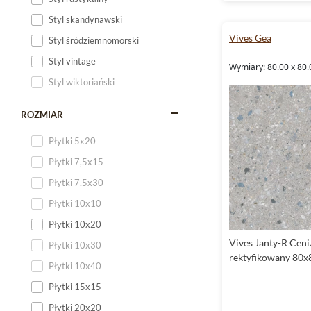
Styl skandynawski
Vives Gea
Styl śródziemnomorski
Styl vintage
Wymiary: 80.00 x 80.
Styl wiktoriański
ROZMIAR
Płytki 5x20
Płytki 7,5x15
Płytki 7,5x30
Płytki 10x10
Płytki 10x20
Vives Janty-R Ceni
Płytki 10x30
rektyfikowany 80x
Płytki 10x40
Płytki 15x15
Płytki 20x20