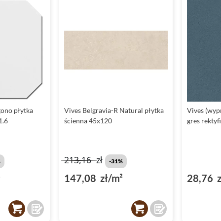
gono płytka
Vives Belgravia-R Natural płytka
Vives (wyp
1.6
ścienna 45x120
gres rekty
213,16
zł
%
-31%
²
147,08 zł/m²
28,76 z