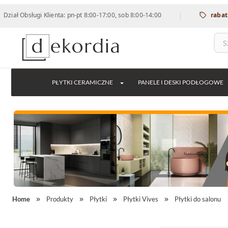
|
ługi Klienta: pn-pt 8:00-17:00, sob 8:00-14:00
rabat 12% na w
PŁYTKI CERAMICZNE
PANELE I DESKI PODŁOGOWE
Home
Produkty
Płytki
Płytki Vives
Płytki do salonu