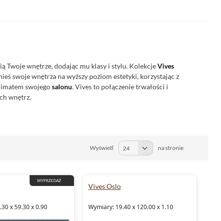
ią Twoje wnętrze, dodając mu klasy i stylu. Kolekcje
Vives
ieś swoje wnętrza na wyższy poziom estetyki, korzystając z
 klimatem swojego
salonu
. Vives to połączenie trwałości i
ch wnętrz.
Wyświetl
na stronie
WYPRZEDAŻ
Vives Oslo
30 x 59.30 x 0.90
Wymiary: 19.40 x 120.00 x 1.10