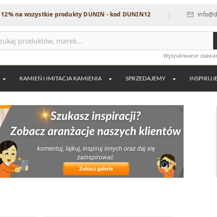
|
szystkie produkty DUNIN - kod DUNIN12
info@dekordia.pl
Wyszukiwanie zaaw
KAMIEŃ I IMITACJA KAMIENIA
SPRZEDAJEMY
INSPIRUJ