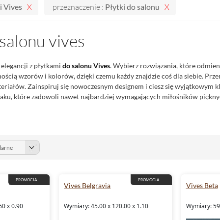
i Vives
przeznaczenie :
Płytki do salonu
 salonu vives
 elegancji z płytkami
do salonu
Vives
. Wybierz rozwiązania, które odmien
ścią wzorów i kolorów, dzięki czemu każdy znajdzie coś dla siebie. Przen
teriałów. Zainspiruj się nowoczesnym designem i ciesz się wyjątkowym
u, które zadowoli nawet najbardziej wymagających miłośników piękny
PROMOCJA
PROMOCJA
Vives Belgravia
Vives Beta
60 x 0.90
Wymiary: 45.00 x 120.00 x 1.10
Wymiary: 59.