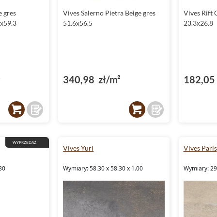
e gres
Vives Salerno Pietra Beige gres
Vives Rift
3x59.3
51.6x56.5
23.3x26.8
²
340,98 zł/m²
182,05 
WYPRZEDAŻ
Vives Yuri
Vives Paris
30
Wymiary: 58.30 x 58.30 x 1.00
Wymiary: 29.