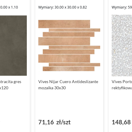
0.00 x 1.10
Wymiary: 30.00 x 30.00 x 0.82
Wymiary: 59.
racita gres
Vives Nijar Cuero Antideslizante
Vives Port
0x120
mozaika 30x30
rektyfikow
²
71,16 zł/szt
148,68 