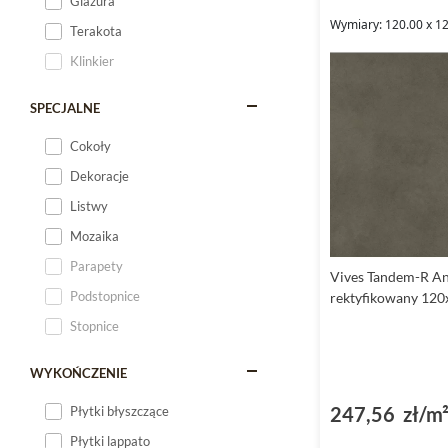
Glazura
Wymiary: 120.00 x 12
Terakota
Klinkier
SPECJALNE
Cokoły
Dekoracje
Listwy
Mozaika
Parapety
Vives Tandem-R Ant
Podstopnice
rektyfikowany 12
Stopnice
WYKOŃCZENIE
247,56 zł/m
Płytki błyszczące
Płytki lappato