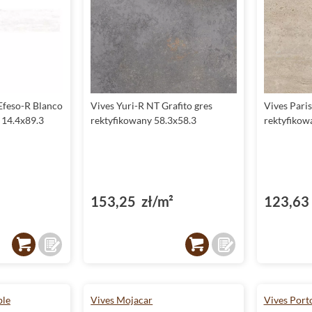
Efeso-R Blanco
Vives Yuri-R NT Grafito gres
Vives Paris
 14.4x89.3
rektyfikowany 58.3x58.3
rektyfikow
153,25 zł/m²
123,63 
ble
Vives Mojacar
Vives Port