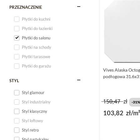
PRZEZNACZENIE
Płytki do kuchni
Płytki do łazienki
Płytki do salonu
Płytki na schody
Płytki tarasowe
Płytki do garażu
Vives Alaska Octo
podłogowa 31.6x3
STYL
Styl glamour
150,47
zł
Styl industrialny
-31
Styl klasyczny
103,82 zł/m
Styl loftowy
Styl retro
Styl rustykalny