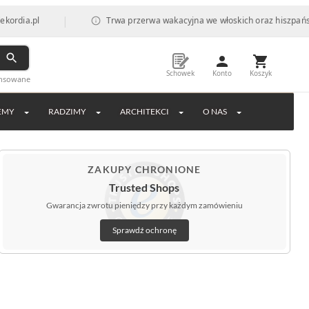
|
Trwa przerwa wakacyjna we włoskich oraz hiszpańskich fabry
Schowek
Konto
Koszyk
ansowane
EMY
RADZIMY
ARCHITEKCI
O NAS
ZAKUPY CHRONIONE
Trusted Shops
Gwarancja zwrotu pieniędzy przy każdym zamówieniu
Sprawdź ochronę