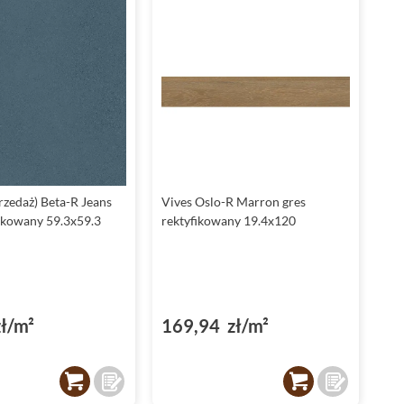
rzedaż) Beta-R Jeans
Vives Oslo-R Marron gres
fikowany 59.3x59.3
rektyfikowany 19.4x120
ł/m²
169,94 zł/m²