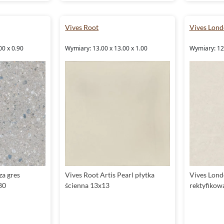
Vives Root
Vives Lon
00 x 0.90
Wymiary: 13.00 x 13.00 x 1.00
Wymiary: 120
za gres
Vives Root Artis Pearl płytka
Vives Lond
80
ścienna 13x13
rektyfiko