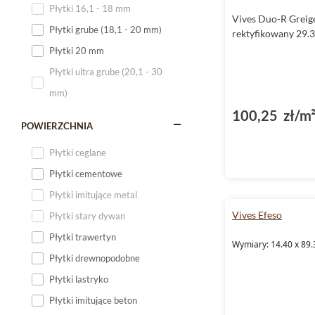
Płytki 16,1 - 18 mm
Vives Duo-R Greig
Płytki 120x60
Płytki grube (18,1 - 20 mm)
rektyfikowany 29.
Płytki 75x75
Płytki 20 mm
Płytki 80x80
Płytki ultra grube (20,1 - 30
Płytki 90x90
mm)
Płytki 120x120
100,25 zł/m
Płytki małe
POWIERZCHNIA
Płytki duże
Płytki ceglane
Płytki wielkoformatowe
Płytki cementowe
Płytki imitujące metal
Vives Efeso
Płytki stary dywan
Płytki trawertyn
Wymiary: 14.40 x 89.
Płytki drewnopodobne
Płytki lastryko
Płytki imitujące beton