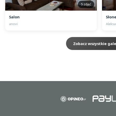
5 zdjęć
Salon
Słon
anovi
Aleksa
Zobacz wszystkie gale