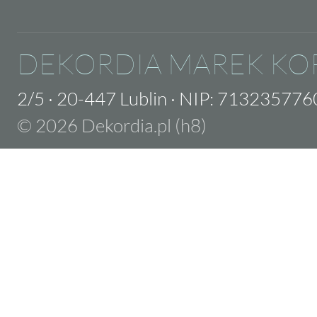
DEKORDIA MAREK KO
2/5
·
20-447 Lublin
·
NIP: 713235776
© 2026 Dekordia.pl (h8)