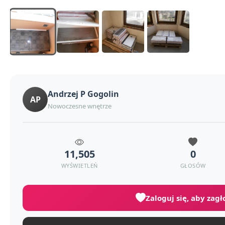
Andrzej P Gogolin
AP
Nowoczesne wnętrze
11,505
0
WYŚWIETLEŃ
GŁOSÓW
Zaloguj się, aby zag