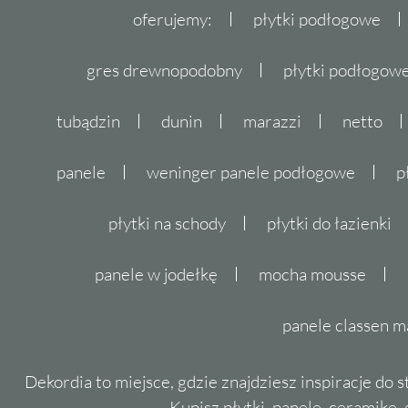
oferujemy:
płytki podłogowe
gres drewnopodobny
płytki podłogo
tubądzin
dunin
marazzi
netto
panele
weninger panele podłogowe
p
płytki na schody
płytki do łazienki
panele w jodełkę
mocha mousse
panele classen m
Dekordia to miejsce, gdzie znajdziesz inspiracje do 
Kupisz płytki, panele, ceramikę, g