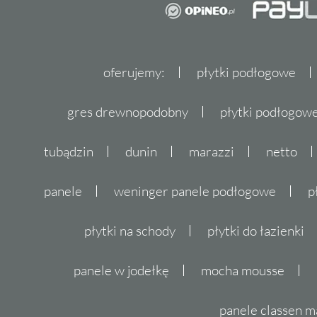
oferujemy:
płytki podłogowe
gres drewnopodobny
płytki podłogo
tubądzin
dunin
marazzi
netto
panele
weninger panele podłogowe
p
płytki na schody
płytki do łazienki
panele w jodełkę
mocha mousse
panele classen m