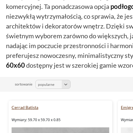
komercyjnej. Ta ponadczasowa opcja
podłog
niezwykłą wytrzymałością, co sprawia, że je
architektów i dekoratorów wnętrz. Dzięki
świetnym wyborem zarówno do większych, ja
nadając im poczucie przestronności i harmonii
preferujesz nowoczesny, minimalistyczny styl
60x60
dostępny jest w szerokiej gamie wzor
się do każdego wnętrza. Zapraszamy do zapozn
odkrycia wszystkich zalet, jakie niesie ze s
sortowanie
60x60 cm.
Cerrad Batista
Emigre
Wymiary: 59.70 x 59.70 x 0.85
Wymiary