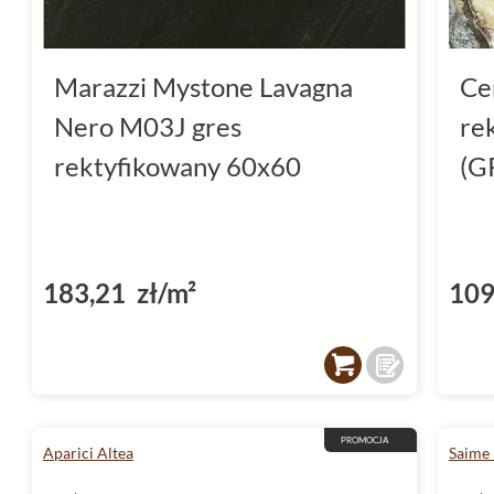
Marazzi Mystone Lavagna
Ce
Nero M03J gres
re
rektyfikowany 60x60
(G
183,21 zł/m²
109
PROMOCJA
Aparici Altea
Saime