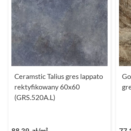
Ceramstic Talius gres lappato
Go
rektyfikowany 60x60
gr
(GRS.520A.L)
88,39 zł/m²
77,