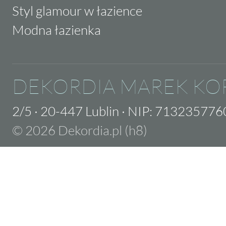
Styl glamour w łazience
Modna łazienka
DEKORDIA MAREK KO
2/5
·
20-447 Lublin
·
NIP: 713235776
© 2026 Dekordia.pl (h8)