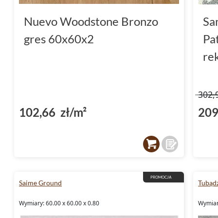
Nuevo Woodstone Bronzo
Sa
gres 60x60x2
Pa
re
302,
102,66 zł/m²
209
PROMOCJA
Saime Ground
Tubądz
Wymiary: 60.00 x 60.00 x 0.80
Wymiary