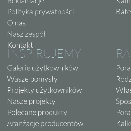
Reklamacje
Kam
Polityka prywatności
Bate
O nas
Nasz zespół
Kontakt
INSPIRUJEMY
RA
Galerie użytkowników
Pora
Wasze pomysły
Rodz
Projekty użytkowników
Właś
Nasze projekty
Spos
Polecane produkty
Pora
Aranżacje producentów
Kalk