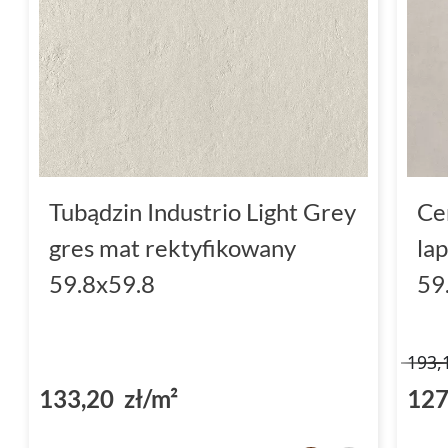
Tubądzin Industrio Light Grey
Ce
gres mat rektyfikowany
la
59.8x59.8
59
193,
133,20 zł/m²
127