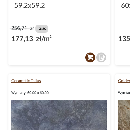
59.2x59.2
60
256,71
zł
-31%
177,13 zł/m²
135
Ceramstic Talius
Golden
Wymiary: 60.00 x 60.00
Wymiary