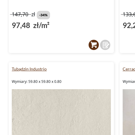
147,70
zł
133,
-34%
97,48 zł/m²
92,
Tubądzin Industrio
Cerrad
Wymiary: 59.80 x 59.80 x 0.80
Wymiary