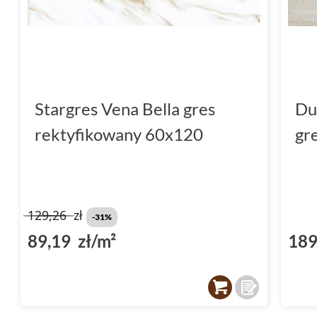
Stargres Vena Bella gres
Du
rektyfikowany 60x120
gr
129,26
zł
-31%
89,19 zł/m²
189