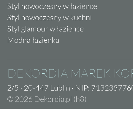
Styl nowoczesny w łazience
Styl nowoczesny w kuchni
Styl glamour w łazience
Modna łazienka
DEKORDIA MAREK KO
2/5
·
20-447 Lublin
·
NIP: 713235776
© 2026 Dekordia.pl (h8)