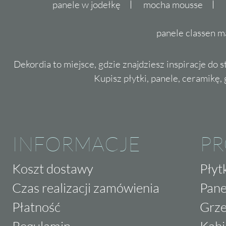
panele w jodełkę
mocha mousse
panele classen m
Dekordia to miejsce, gdzie znajdziesz inspiracje do 
Kupisz płytki, panele, ceramikę, g
INFORMACJE
P
Koszt dostawy
Płyt
Czas realizacji zamówienia
Pane
Płatność
Grze
Regulamin
Kabi