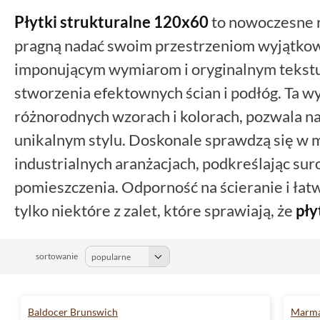
Płytki strukturalne
120x60
to nowoczesne r
pragną nadać swoim przestrzeniom wyjątkow
imponującym wymiarom i oryginalnym tekstu
stworzenia efektownych ścian i podłóg. Ta w
różnorodnych wzorach i kolorach, pozwala n
unikalnym stylu. Doskonale sprawdzą się w mi
industrialnych aranżacjach, podkreślając suro
pomieszczenia. Odporność na ścieranie i łat
tylko niektóre z zalet, które sprawiają, że
pły
120x60
cieszą się rosnącą popularnością. Ni
remont
łazienki
,
kuchni
,
salonu
czy też prze
sortowanie
pewnością spełnią Twoje oczekiwania, zapewn
lata. Odkryj możliwości, jakie niosą ze sobą
p
Baldocer Brunswich
Marma