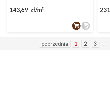
143,69 zł/m²
231
...
poprzednia
1
2
3