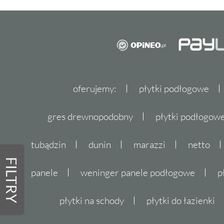
oferujemy:
płytki podłogowe
gres drewnopodobny
płytki podłogo
tubądzin
dunin
marazzi
netto
FILTRY
panele
weninger panele podłogowe
p
płytki na schody
płytki do łazienki