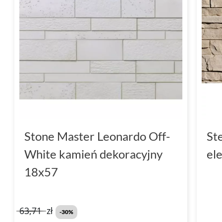
Stone Master Leonardo Off-
St
White kamień dekoracyjny
el
18x57
63,71
zł
-30%