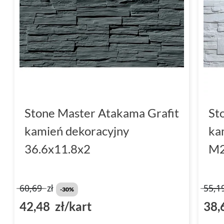
Stone Master Atakama Grafit
St
kamień dekoracyjny
ka
36.6x11.8x2
M2
60,69
zł
55,1
-30%
42,48 zł/kart
38,