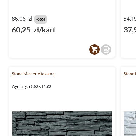
86,06
zł
54,1
-30%
60,25 zł/kart
37,
Stone Master Atakama
Stone 
Wymiary: 36.60 x 11.80