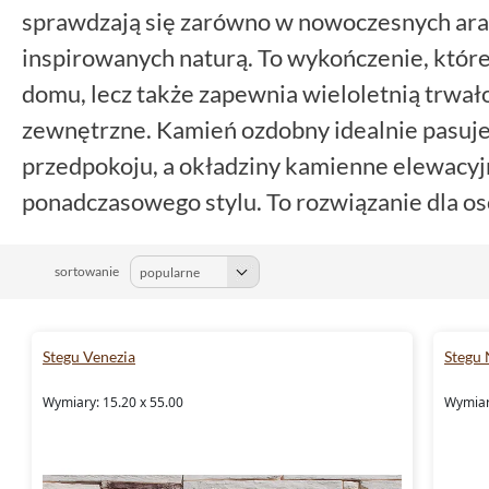
sprawdzają się zarówno w nowoczesnych aran
inspirowanych naturą. To wykończenie, które
domu, lecz także zapewnia wieloletnią trwał
zewnętrzne. Kamień ozdobny idealnie pasuje 
przedpokoju, a okładziny kamienne elewacyjne
ponadczasowego stylu. To rozwiązanie dla osó
funkcjonalność i pewność, że efekt będzie pr
długie lata.
sortowanie
Stegu Venezia
Stegu 
Wymiary: 15.20 x 55.00
Wymiar