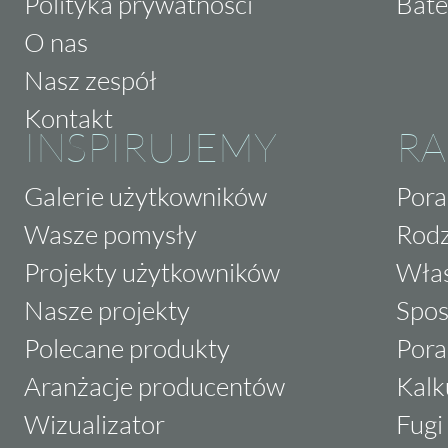
Polityka prywatności
Bate
O nas
Nasz zespół
Kontakt
INSPIRUJEMY
RA
Galerie użytkowników
Pora
Wasze pomysły
Rodz
Projekty użytkowników
Właś
Nasze projekty
Spos
Polecane produkty
Pora
Aranżacje producentów
Kalk
Wizualizator
Fugi 