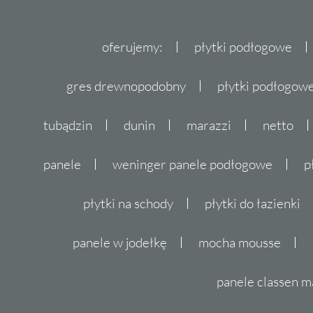
oferujemy:
płytki podłogowe
gres drewnopodobny
płytki podłogo
tubądzin
dunin
marazzi
netto
panele
weninger panele podłogowe
p
płytki na schody
płytki do łazienki
panele w jodełkę
mocha mousse
panele classen m