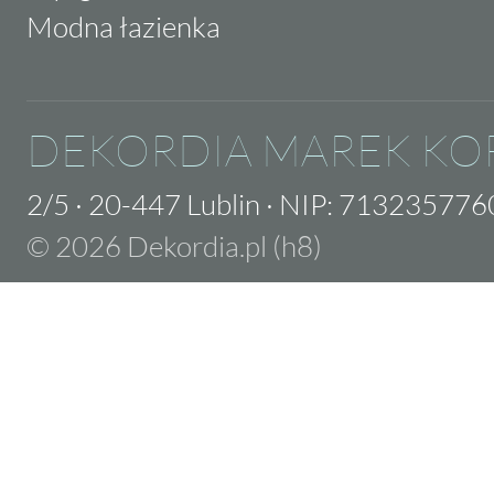
Modna łazienka
DEKORDIA MAREK KO
2/5
·
20-447 Lublin
·
NIP: 713235776
© 2026 Dekordia.pl (h8)