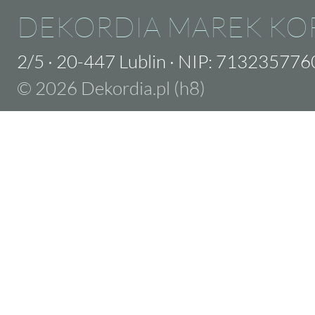
DEKORDIA MAREK KO
2/5
·
20-447 Lublin
·
NIP: 713235776
© 2026 Dekordia.pl (h8)