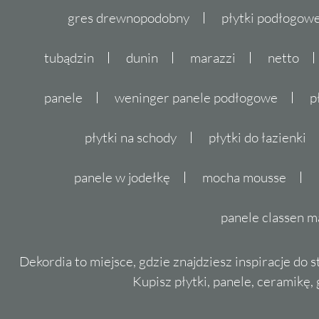
gres drewnopodobny
płytki podłogo
tubądzin
dunin
marazzi
netto
panele
weninger panele podłogowe
p
płytki na schody
płytki do łazienki
panele w jodełkę
mocha mousse
panele classen m
Dekordia to miejsce, gdzie znajdziesz inspiracje do 
Kupisz płytki, panele, ceramikę, g