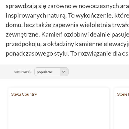
sprawdzają się zarówno w nowoczesnych aran
inspirowanych naturą. To wykończenie, które
domu, lecz także zapewnia wieloletnią trwał
zewnętrzne. Kamień ozdobny idealnie pasuje 
przedpokoju, a okładziny kamienne elewacyjne
ponadczasowego stylu. To rozwiązanie dla osó
funkcjonalność i pewność, że efekt będzie pr
długie lata.
sortowanie
Stegu Country
Stone