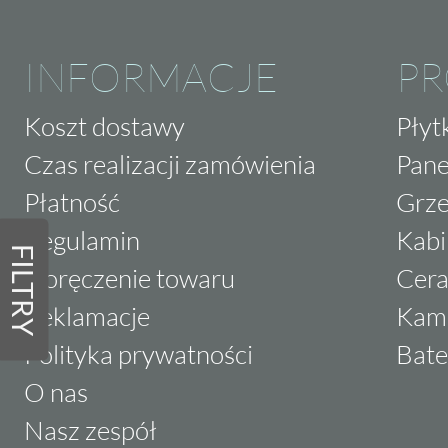
INFORMACJE
P
Koszt dostawy
Płyt
Czas realizacji zamówienia
Pane
Płatność
Grze
Regulamin
Kabi
FILTRY
Doręczenie towaru
Cera
Reklamacje
Kam
Polityka prywatności
Bate
O nas
Nasz zespół