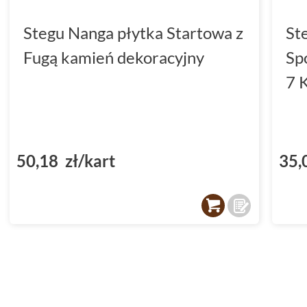
Stegu Nanga płytka Startowa z
St
Fugą kamień dekoracyjny
Sp
7 
50,18 zł/kart
35,