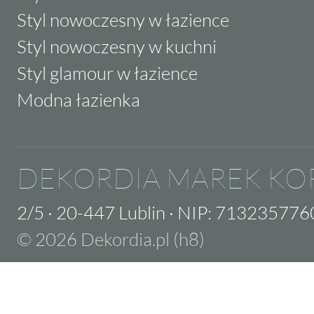
Styl nowoczesny w łazience
Styl nowoczesny w kuchni
Styl glamour w łazience
Modna łazienka
DEKORDIA MAREK KO
2/5
·
20-447 Lublin
·
NIP: 713235776
© 2026 Dekordia.pl (h8)