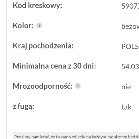
Kod kreskowy:
trzeba osobno fugować ściany, a układ
5907
chwili wygląda jak skończony mur. Ni
Kolor:
beżo
i
sprawia, że każdy fragment ściany ukła
powtarzających się wzorów, a ciepłe 
Kraj pochodzenia:
POL
współgrają z drewnem, jasnymi tynkam
tkaninami.
Minimalna cena z 30 dni:
54.03
Zastosowanie okładzin
Mrozoodporność:
nie
i
Okładzina sprawdzi się w salonie na śc
z fugą:
tak
kominku, w przedpokoju, jadalni, sypial
wykończenie ścianek działowych, słu
lokalach usługowych. Ze względu na g
Prosimy pamiętać, że to samo zdjęcie na każdym monitorze będzie