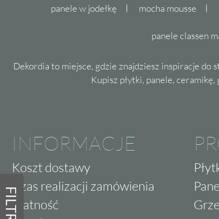
panele w jodełkę
mocha mousse
panele classen m
Dekordia to miejsce, gdzie znajdziesz inspiracje do 
Kupisz płytki, panele, ceramikę, g
INFORMACJE
P
Koszt dostawy
Płyt
Czas realizacji zamówienia
Pane
FILTRY
Płatność
Grze