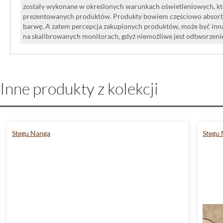
Fuga kamień dekoracyjny przeznaczon
zostały wykonane w określonych warunkach oświetleniowych, kt
prezentowanych produktów. Produkty bowiem częściowo absorbują
pomieszczeń - nie nadaje się na elewacj
barwę. A zatem percepcja zakupionych produktów, może być inna
na skalibrowanych monitorach, gdyż niemożliwe jest odtworzen
bezpośrednio narażonych na wodę. Jeśl
beżowej ściany z wyrazistym rysunkie
fugą, ta kolekcja daje przewidywalny,
Inne produkty z kolekcji
wnętrzu.
Stegu Nanga
Stegu