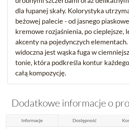
drobnymi szczerbami oraz delikatnym
dla łupanej skały. Kolorystyka utrzyma
beżowej palecie - od jasnego piaskowe
kremowe rozjaśnienia, po cieplejsze,
akcenty na pojedynczych elementach
widoczna jest wąska fuga w ciemniej
tonie, która podkreśla kontur każdego
całą kompozycję.
Gipsowy odlew o wyglą
Dodatkowe informacje o pr
naturalnego kamienia
To kamień dekoracyjny wykonany jak
Informacje
Dostępność
Kos