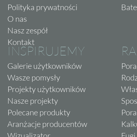
Polityka prywatności
Bate
O nas
Nasz zespół
Kontakt
INSPIRUJEMY
RA
Galerie użytkowników
Pora
Wasze pomysły
Rodz
Projekty użytkowników
Właś
Nasze projekty
Spos
Polecane produkty
Pora
Aranżacje producentów
Kalk
Wizualizator
Fugi 