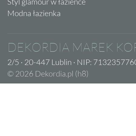
Styl glamour w łazience
Modna łazienka
DEKORDIA MAREK KO
2/5
·
20-447 Lublin
·
NIP: 713235776
© 2026 Dekordia.pl (h8)