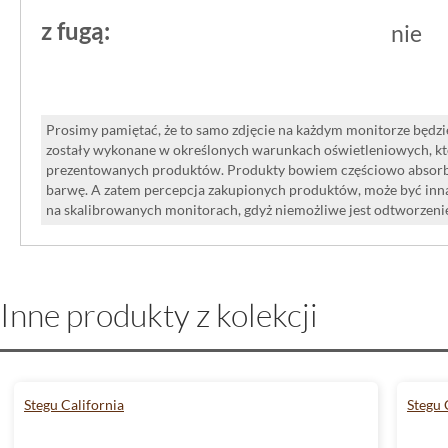
wykończenie wewnątrz 
z fugą:
nie
Jeśli szukasz okładziny ściennej, któ
motyw od elewacji domu aż po ścianę w
Prosimy pamiętać, że to samo zdjęcie na każdym monitorze będzie
kamień elewacyjny łączy te dwa świa
zostały wykonane w określonych warunkach oświetleniowych, kt
prezentowanych produktów. Produkty bowiem częściowo absorbują
Ciepłe odcienie, łupana faktura i mont
barwę. A zatem percepcja zakupionych produktów, może być inna
wykończenie, które zachowuje charakt
na skalibrowanych monitorach, gdyż niemożliwe jest odtworzen
jednocześnie pozostaje przewidywaln
powtarzalne w kolejnych partiach.
Inne produkty z kolekcji
Stegu California
Stegu 