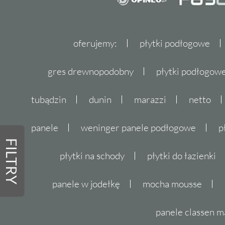
oferujemy:
płytki podłogowe
gres drewnopodobny
płytki podłogo
tubądzin
dunin
marazzi
netto
panele
weninger panele podłogowe
p
FILTRY
płytki na schody
płytki do łazienki
panele w jodełkę
mocha mousse
panele classen m