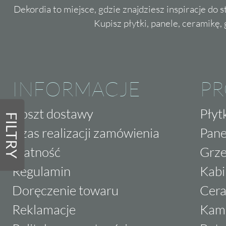
Dekordia to miejsce, gdzie znajdziesz inspiracje do 
Kupisz płytki, panele, ceramikę, g
INFORMACJE
P
Koszt dostawy
Płyt
FILTRY
Czas realizacji zamówienia
Pane
Płatność
Grze
Regulamin
Kabi
Doręczenie towaru
Cera
Reklamacje
Kam