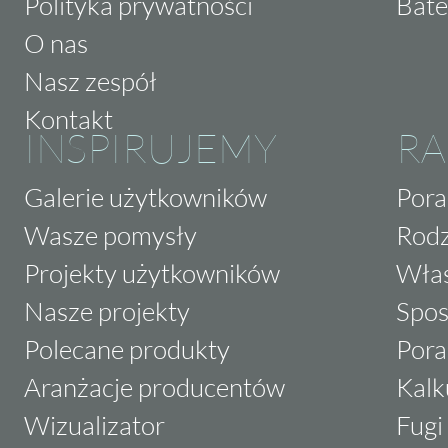
Polityka prywatności
Bate
O nas
Nasz zespół
Kontakt
INSPIRUJEMY
RA
Galerie użytkowników
Pora
Wasze pomysły
Rodz
Projekty użytkowników
Właś
Nasze projekty
Spos
Polecane produkty
Pora
Aranżacje producentów
Kalk
Wizualizator
Fugi 