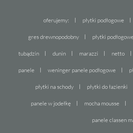
oferujemy:
płytki podłogowe
gres drewnopodobny
płytki podłogo
tubądzin
dunin
marazzi
netto
panele
weninger panele podłogowe
p
płytki na schody
płytki do łazienki
panele w jodełkę
mocha mousse
panele classen m