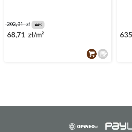
202,91
zł
-66%
68,71 zł/m²
635