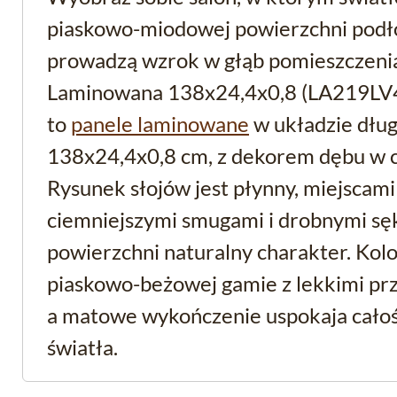
piaskowo-miodowej powierzchni podłog
prowadzą wzrok w głąb pomieszczenia
Laminowana 138x24,4x0,8 (LA219LV4)
to
panele laminowane
w układzie dług
138x24,4x0,8 cm, z dekorem dębu w cie
Rysunek słojów jest płynny, miejscam
ciemniejszymi smugami i drobnymi sęk
powierzchni naturalny charakter. Kol
piaskowo-beżowej gamie z lekkimi prz
a matowe wykończenie uspokaja całość
światła.