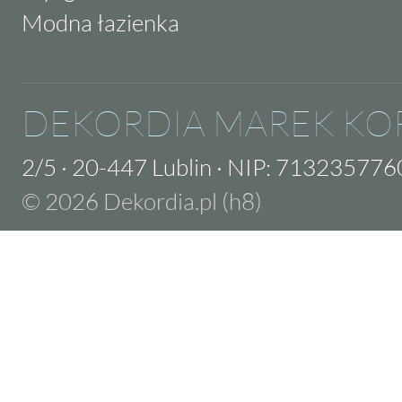
Modna łazienka
DEKORDIA MAREK KO
2/5
·
20-447 Lublin
·
NIP: 713235776
© 2026 Dekordia.pl (h8)