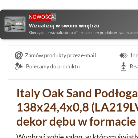
NOWOŚĆ
AI
Wizualizuj w swoim wnętrzu
Skorzystaj z wizualizatora AI i zobacz ten produkt w swoim wnę
Zamów produkty przez e-mail
Inn
Polecamy do produktu
Rea
Italy Oak Sand Podłog
138x24,4x0,8 (LA219LV4
dekor dębu w formacie
Wyobraź sobie salon, w którym światło