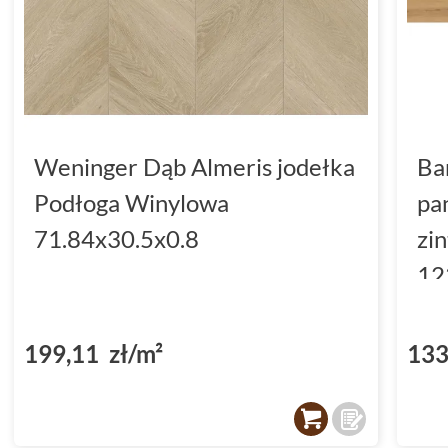
Weninger Dąb Almeris jodełka
Ba
Podłoga Winylowa
pa
71.84x30.5x0.8
zi
12
(D
199,11 zł/m²
133