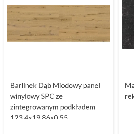
Barlinek Dąb Miodowy panel
Ma
winylowy SPC ze
re
zintegrowanym podkładem
123.4x19.86x0.55
(DP3000004)