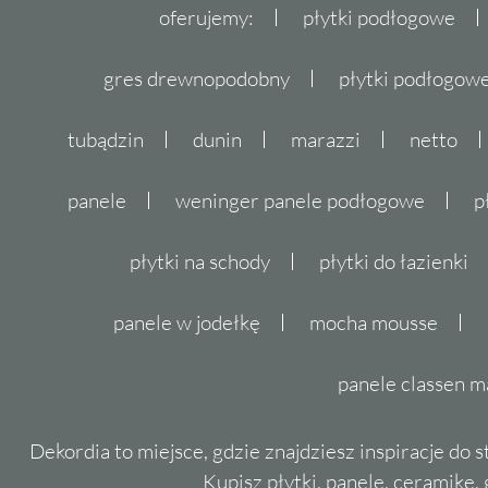
oferujemy:
płytki podłogowe
gres drewnopodobny
płytki podłogo
tubądzin
dunin
marazzi
netto
panele
weninger panele podłogowe
p
płytki na schody
płytki do łazienki
panele w jodełkę
mocha mousse
panele classen m
Dekordia to miejsce, gdzie znajdziesz inspiracje do 
Kupisz płytki, panele, ceramikę, g