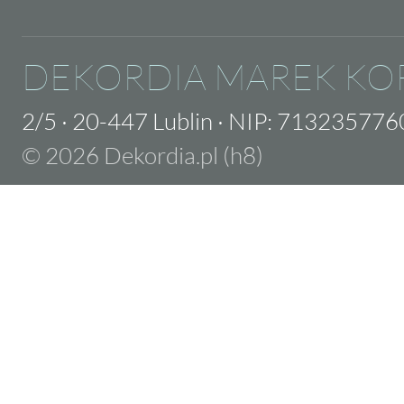
DEKORDIA MAREK KO
2/5
·
20-447 Lublin
·
NIP: 713235776
© 2026 Dekordia.pl (h8)