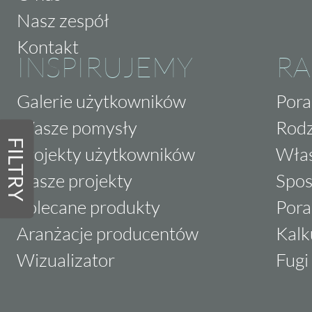
Nasz zespół
Kontakt
INSPIRUJEMY
RA
Galerie użytkowników
Pora
Wasze pomysły
Rodz
FILTRY
Projekty użytkowników
Właś
Nasze projekty
Spos
Polecane produkty
Pora
Aranżacje producentów
Kalk
Wizualizator
Fugi 