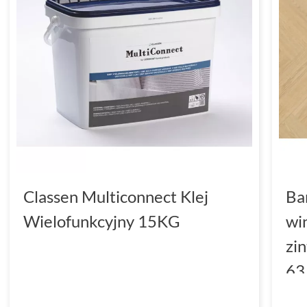
Classen Multiconnect Klej
Ba
Wielofunkcyjny 15KG
wi
zi
63
(D