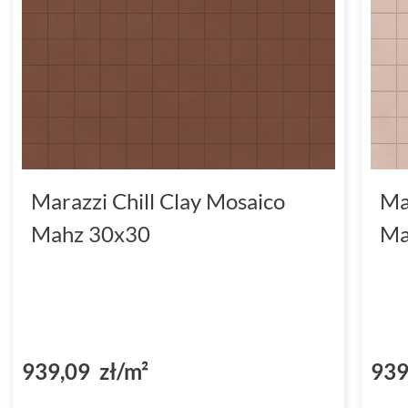
z pewnością dodadzą Twoim wnętrzom
charakteru.
Nie zwlekaj! Postaw na estetykę i jak
chill clay ma9x płytka ścienna 25x76.
zamów już dziś - Twoje wnętrza zasług
Marazzi Chill Clay Mosaico
Ma
rozwiązania!
Mahz 30x30
Ma
939,09 zł/m²
939