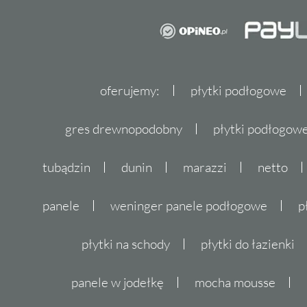
oferujemy:
płytki podłogowe
gres drewnopodobny
płytki podłogo
tubądzin
dunin
marazzi
netto
panele
weninger panele podłogowe
p
płytki na schody
płytki do łazienki
panele w jodełkę
mocha mousse