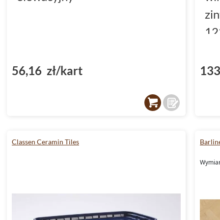
zi
12
(D
56,16 zł/kart
133
Classen Ceramin Tiles
Barlin
Wymiar