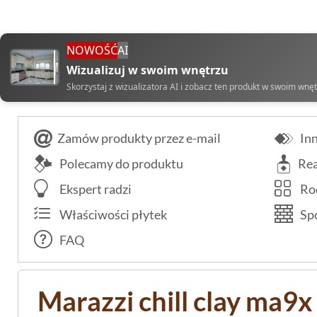
NOWOŚĆ
AI
Wizualizuj w swoim wnętrzu
Skorzystaj z wizualizatora AI i zobacz ten produkt w swoim wnę
Zamów produkty przez e-mail
Inn
Polecamy do produktu
Rea
Ekspert radzi
Rod
Właściwości płytek
Spo
FAQ
Marazzi chill clay ma9x