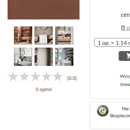
cen
Ob
Wysy
(0.0)
towa
0 opinii
Nie 
Bezpieczne