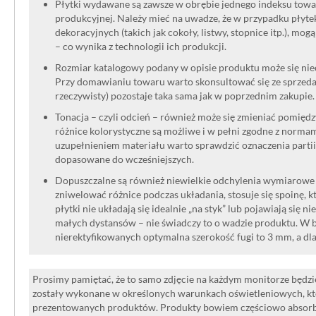
Płytki wydawane są zawsze w obrębie jednego indeksu towar
zaoszczędzić czas i zapewnia doskona
produkcyjnej. Należy mieć na uwadze, że w przypadku płyt
dekoracyjnych (takich jak cokoły, listwy, stopnice itp.), mog
– co wynika z technologii ich produkcji.
Gdzie zastosować płytki Ma
Rozmiar katalogowy podany w opisie produktu może się niec
Przy domawianiu towaru warto skonsultować się ze sprzedaw
ma9x?
rzeczywisty) pozostaje taka sama jak w poprzednim zakupie.
Tonacja – czyli odcień – również może się zmieniać pomięd
Uniwersalność tej
płytki
sprawia, że m
różnice kolorystyczne są możliwe i w pełni zgodne z norma
uzupełnieniem materiału warto sprawdzić oznaczenia partii
różnych przestrzeniach swojego domu
dopasowane do wcześniejszych.
jej wykorzystanie:
Dopuszczalne są również niewielkie odchylenia wymiarowe w
zniwelować różnice podczas układania, stosuje się spoinę, kt
płytki nie układają się idealnie „na styk” lub pojawiają się n
Łazienka: Dzięki wykończeniu w pó
małych dystansów – nie świadczy to o wadzie produktu. W br
nierektyfikowanych optymalna szerokość fugi to 3 mm, a dl
sprawdzi się w nowoczesnych aranż
zarówno na ściany wokół wanny, jak
Prosimy pamiętać, że to samo zdjęcie na każdym monitorze będzie
Kuchnia: Stworzy elegancką przes
zostały wykonane w określonych warunkach oświetleniowych, kt
prezentowanych produktów. Produkty bowiem częściowo absorbują