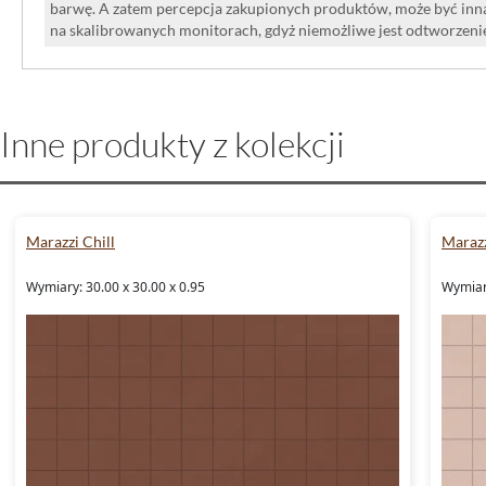
roboczym, nadając kuchni nowocze
barwę. A zatem percepcja zakupionych produktów, może być inna
na skalibrowanych monitorach, gdyż niemożliwe jest odtworzen
Salon: Możesz wykorzystać ją jako
ścianie, tworząc efektowną przest
kominkiem.
Inne produkty z kolekcji
Podsumowanie
Jeśli szukasz płytki, która łączy w so
Marazzi Chill
Marazz
wysoką jakość wykonania i funkcjonalno
Wymiary: 30.00 x 30.00 x 0.95
Wymiary
ma9x płytka ścienna 25x76 to doskona
półmatowe wykończenie oraz rektyf
sprawiają, że produkt spełni oczekiwa
wymagających klientów. Niezależnie od
remont łazienki, kuchni czy innej prze