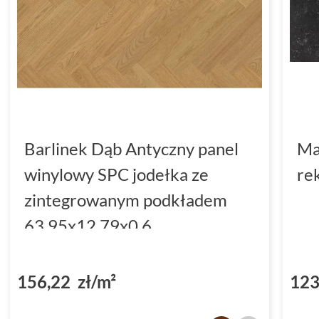
Barlinek Dąb Antyczny panel
Ma
winylowy SPC jodełka ze
re
zintegrowanym podkładem
63.95x12.79x0.6
(DP5000034)
156,22 zł/m²
123