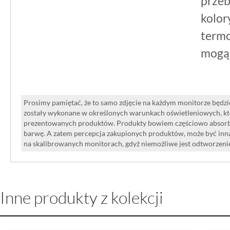
przeb
gotowym, ozdobnym układem, ten mod
kolor
termo
w jednym produkcie.
mogą 
Prosimy pamiętać, że to samo zdjęcie na każdym monitorze będzie
zostały wykonane w określonych warunkach oświetleniowych, kt
prezentowanych produktów. Produkty bowiem częściowo absorbują
barwę. A zatem percepcja zakupionych produktów, może być inna
na skalibrowanych monitorach, gdyż niemożliwe jest odtworzen
Inne produkty z kolekcji