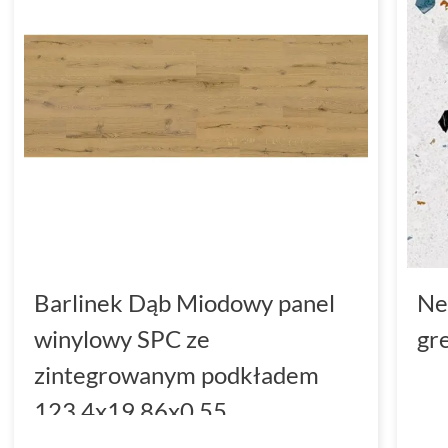
Barlinek Dąb Miodowy panel
Ne
winylowy SPC ze
gr
zintegrowanym podkładem
123.4x19.86x0.55
(DP3000004)