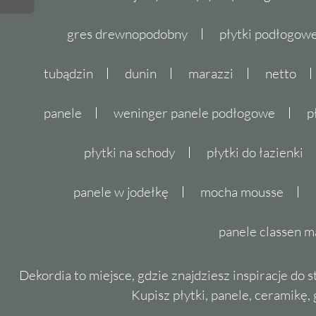
gres drewnopodobny
płytki podłogo
tubądzin
dunin
marazzi
netto
panele
weninger panele podłogowe
p
płytki na schody
płytki do łazienki
panele w jodełkę
mocha mousse
panele classen m
Dekordia to miejsce, gdzie znajdziesz inspiracje do 
Kupisz płytki, panele, ceramikę, g