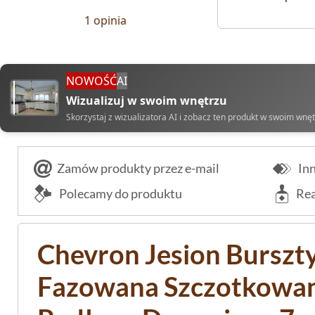
1 opinia
NOWOŚĆ
AI
Wizualizuj w swoim wnętrzu
Skorzystaj z wizualizatora AI i zobacz ten produkt w swoim wnę
Zamów produkty przez e-mail
Inn
Polecamy do produktu
Rea
Chevron Jesion Burszt
Fazowana Szczotkowa