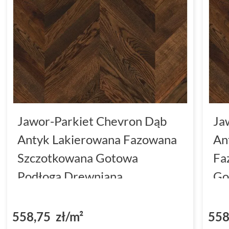
Jawor-Parkiet Chevron Dąb
Ja
Antyk Lakierowana Fazowana
An
Szczotkowana Gotowa
Fa
Podłoga Drewniana
Go
7x41.5x1.3
6.
558,75 zł/m²
558