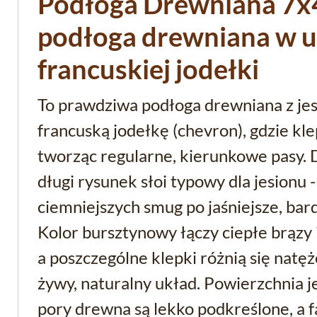
Podłoga Drewniana 7x4
podłoga drewniana w u
francuskiej jodełki
To prawdziwa podłoga drewniana z jes
francuską jodełkę (chevron), gdzie kle
tworząc regularne, kierunkowe pasy. 
długi rysunek słoi typowy dla jesionu -
ciemniejszych smug po jaśniejsze, bar
Kolor bursztynowy łączy ciepłe brązy
a poszczególne klepki różnią się natęż
żywy, naturalny układ. Powierzchnia j
pory drewna są lekko podkreślone, a