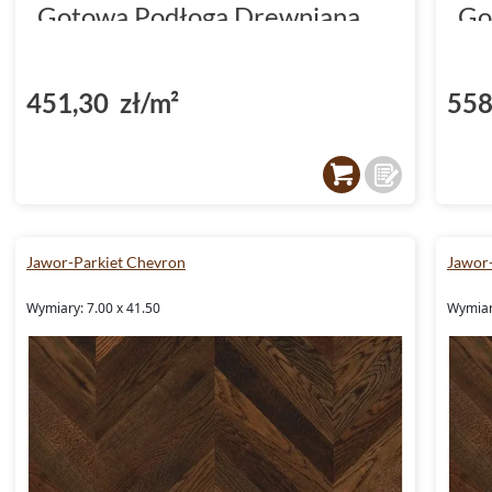
Gotowa Podłoga Drewniana
Go
6.5x40.5x1.3
7x
451,30 zł/m²
558
Jawor-Parkiet Chevron
Jawor
Wymiary: 7.00 x 41.50
Wymiary