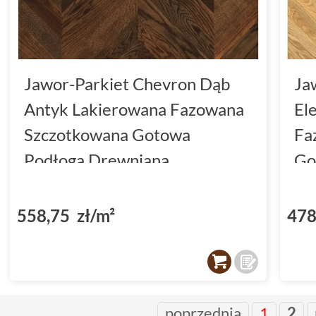
Jawor-Parkiet Chevron Dąb
Ja
Antyk Lakierowana Fazowana
El
Szczotkowana Gotowa
Fa
Podłoga Drewniana
Go
6.5x40.5x1.3
7x
558,75 zł/m²
478
poprzednia
1
2