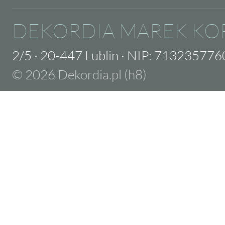
DEKORDIA MAREK KO
2/5
·
20-447 Lublin
·
NIP: 713235776
© 2026 Dekordia.pl (h8)