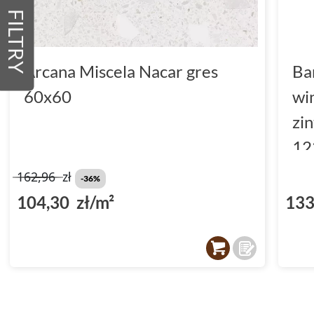
FILTRY
Arcana Miscela Nacar gres
Ba
60x60
wi
zi
12
(D
162,96
zł
-36%
104,30 zł/m²
133