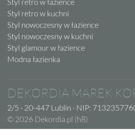
Styl retro w łazience
Styl retro w kuchni
Styl nowoczesny w łazience
Styl nowoczesny w kuchni
Styl glamour w łazience
Modna łazienka
DEKORDIA MAREK KO
2/5
·
20-447 Lublin
·
NIP: 713235776
© 2026 Dekordia.pl (h8)