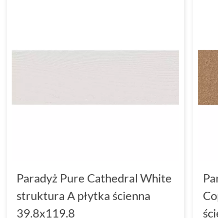
Paradyż Pure Cathedral White
Pa
struktura A płytka ścienna
Co
39.8x119.8
śc