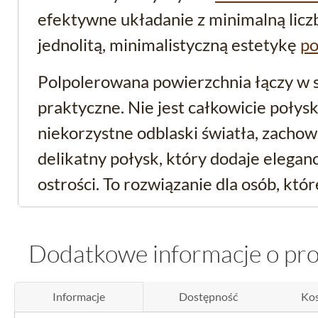
efektywne układanie z minimalną liczb
jednolitą, minimalistyczną estetykę
po
Polpolerowana powierzchnia łączy w s
praktyczne. Nie jest całkowicie połysk
niekorzystne odblaski światła, zachow
delikatny połysk, który dodaje elegan
ostrości. To rozwiązanie dla osób, któ
wykończenia, ale unikają efektu zbyt gła
nawierzchni.
Dodatkowe informacje o pr
Funkcjonalność gresu 
Informacje
Dostępność
Kos