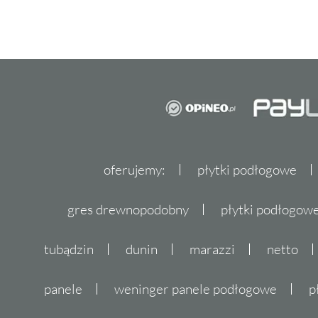
oferujemy:
płytki podłogowe
gres drewnopodobny
płytki podłogo
tubądzin
dunin
marazzi
netto
panele
weninger panele podłogowe
p