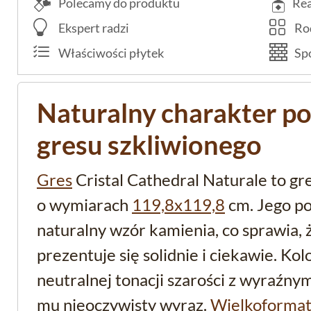
Polecamy do produktu
Rea
Ekspert radzi
Rod
Właściwości płytek
Spo
Naturalny charakter p
gresu szkliwionego
Gres
Cristal Cathedral Naturale to gr
o wymiarach
119,8x119,8
cm. Jego po
naturalny wzór kamienia, co sprawia, 
prezentuje się solidnie i ciekawie. Ko
neutralnej tonacji szarości z wyraźny
mu nieoczywisty wyraz.
Wielkoforma