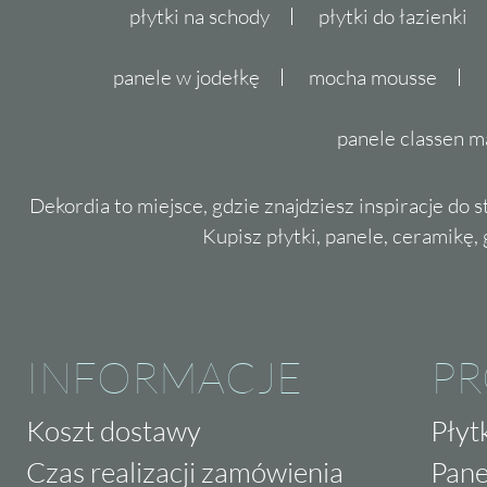
płytki na schody
płytki do łazienki
panele w jodełkę
mocha mousse
panele classen m
Dekordia to miejsce, gdzie znajdziesz inspiracje do 
Kupisz płytki, panele, ceramikę, g
INFORMACJE
P
Koszt dostawy
Płyt
Czas realizacji zamówienia
Pane