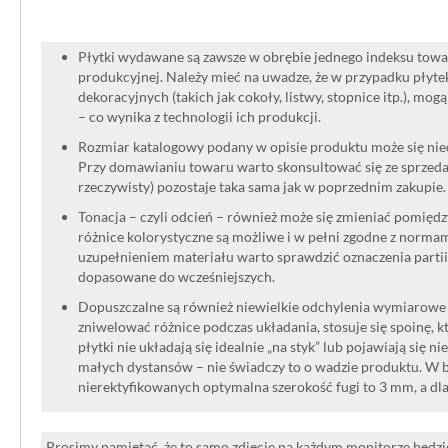
Płytki wydawane są zawsze w obrębie jednego indeksu towar
produkcyjnej. Należy mieć na uwadze, że w przypadku płyt
dekoracyjnych (takich jak cokoły, listwy, stopnice itp.), mog
– co wynika z technologii ich produkcji.
Rozmiar katalogowy podany w opisie produktu może się niec
Przy domawianiu towaru warto skonsultować się ze sprzedaw
rzeczywisty) pozostaje taka sama jak w poprzednim zakupie.
Tonacja – czyli odcień – również może się zmieniać pomięd
różnice kolorystyczne są możliwe i w pełni zgodne z norma
uzupełnieniem materiału warto sprawdzić oznaczenia partii
dopasowane do wcześniejszych.
Dopuszczalne są również niewielkie odchylenia wymiarowe w
zniwelować różnice podczas układania, stosuje się spoinę, kt
płytki nie układają się idealnie „na styk” lub pojawiają się n
małych dystansów – nie świadczy to o wadzie produktu. W br
nierektyfikowanych optymalna szerokość fugi to 3 mm, a dl
Prosimy pamiętać, że to samo zdjęcie na każdym monitorze będzie