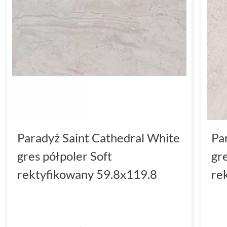
Paradyż Saint Cathedral White
Pa
gres półpoler Soft
gr
rektyfikowany 59.8x119.8
re