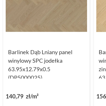
Barlinek Dąb Lniany panel
Ba
winylowy SPC jodełka
wi
63.95x12.79x0.5
zi
(DP5000025)
63
(D
140,79 zł/m²
156