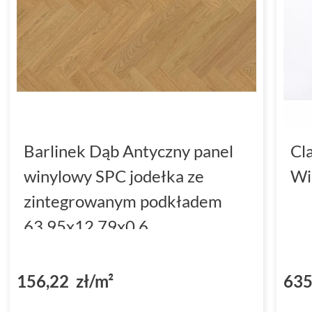
Barlinek Dąb Antyczny panel
Cl
winylowy SPC jodełka ze
Wi
zintegrowanym podkładem
63.95x12.79x0.6
(DP5000034)
156,22 zł/m²
635