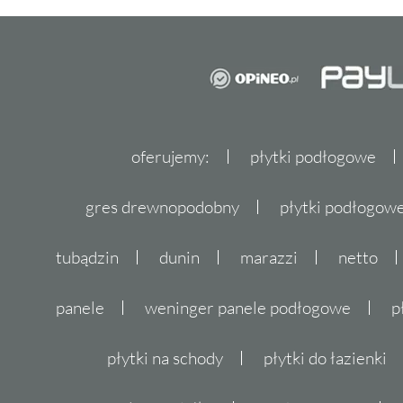
oferujemy:
płytki podłogowe
gres drewnopodobny
płytki podłogo
tubądzin
dunin
marazzi
netto
panele
weninger panele podłogowe
p
płytki na schody
płytki do łazienki