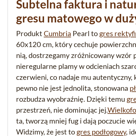
Subtelna faktura i natu
gresu matowego w duż
Produkt
Cumbria
Pearl to
gres rekty
60x120 cm, który cechuje powierzch
nią, dostrzegamy zróżnicowany wzór 
nieregularne plamy w odcieniach szaro
czerwieni, co nadaje mu autentyczny,
pewno nie jest jednolita, stonowana
p
rozbudza wyobraźnię. Dzięki temu
gr
przestrzeń, nie dominując jej.
Wielkof
ta, tworzą mniej fug i dają poczucie wi
Widzimy, że jest to
gres podłogowy
, i