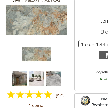
Wymiary:
60.00 x 120.00 x 0.90
cen
Ob
Wysyłk
towa
(5.0)
Nie 
Bezpieczne
1 opinia