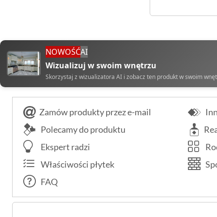
NOWOŚĆ
AI
Wizualizuj w swoim wnętrzu
Skorzystaj z wizualizatora AI i zobacz ten produkt w swoim wnę
Zamów produkty przez e-mail
Inn
Polecamy do produktu
Rea
Ekspert radzi
Rod
Właściwości płytek
Spo
FAQ