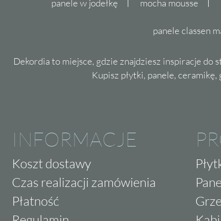
panele w jodełkę
mocha mousse
panele classen m
Dekordia to miejsce, gdzie znajdziesz inspiracje do 
Kupisz płytki, panele, ceramikę, g
INFORMACJE
P
Koszt dostawy
Płyt
Czas realizacji zamówienia
Pane
Płatność
Grze
Regulamin
Kabi