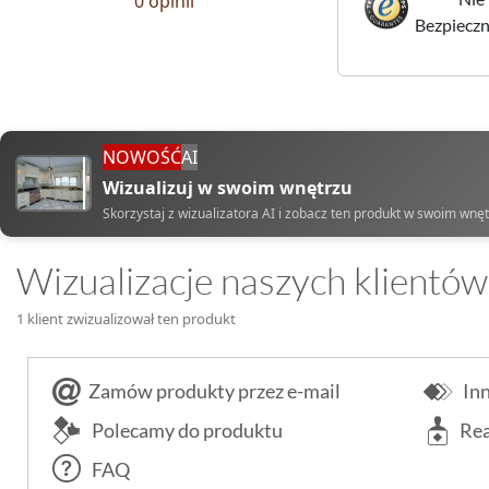
0 opinii
Bezpieczne
NOWOŚĆ
AI
Wizualizuj w swoim wnętrzu
Skorzystaj z wizualizatora AI i zobacz ten produkt w swoim wnę
Wizualizacje naszych klientów
1 klient zwizualizował ten produkt
Zamów produkty przez e-mail
Inn
Polecamy do produktu
Rea
FAQ