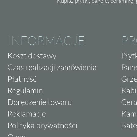
Kupisz płytki, panele, ceramikę, g
INFORMACJE
P
Koszt dostawy
Płyt
Czas realizacji zamówienia
Pane
Płatność
Grze
Regulamin
Kabi
Doręczenie towaru
Cera
Reklamacje
Kam
Polityka prywatności
Bate
O nas