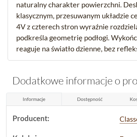
naturalny charakter powierzchni. Des
klasycznym, przesuwanym układzie c
4V z czterech stron wyraźnie rozdziel
podkreśla geometrię podłogi. Wykoń
reaguje na światło dzienne, bez refle
Laminat, nie lite drewno
Dodatkowe informacje o pr
rdzeń
To
panele laminowane
, czyli płyta H
Informacje
Dostępność
Kos
nadrukiem o wyglądzie dębu, a nie des
Producent:
Class
konstrukcja zapewnia stabilną geomet
na całej powierzchni podłogi, przy z