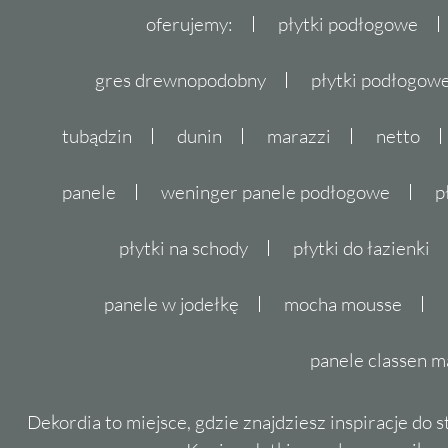
oferujemy:
płytki podłogowe
gres drewnopodobny
płytki podłogo
tubądzin
dunin
marazzi
netto
panele
weninger panele podłogowe
p
płytki na schody
płytki do łazienki
panele w jodełkę
mocha mousse
panele classen m
Dekordia to miejsce, gdzie znajdziesz inspiracje do 