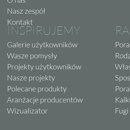
Nasz zespół
Kontakt
INSPIRUJEMY
RA
Galerie użytkowników
Pora
Wasze pomysły
Rodz
Projekty użytkowników
Właś
Nasze projekty
Spos
Polecane produkty
Pora
Aranżacje producentów
Kalk
Wizualizator
Fugi 