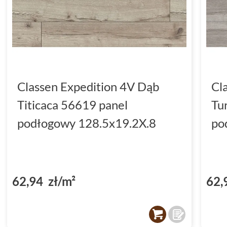
Classen Expedition 4V Dąb
Cl
Titicaca 56619 panel
Tu
podłogowy 128.5x19.2X.8
po
62,94 zł/m²
62,