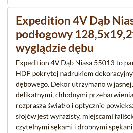
Expedition 4V Dąb Nia
podłogowy 128,5x19,2x
wyglądzie dębu
Expedition 4V Dąb Niasa 55013 to pa
HDF pokrytej nadrukiem dekoracyjny
dębowego. Dekor utrzymano w jasnej, 
delikatnymi, chłodnymi przebarwienia
rozprasza światło i optycznie powięk
słojów jest wyrazisty, miejscami faliś
czytelnymi sękami i drobnymi spękani