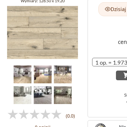
Wymiary:
128.50 x 19.20
Dzisia
cen
S
(0.0)
Nie 