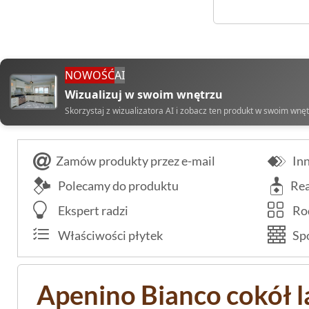
NOWOŚĆ
AI
Wizualizuj w swoim wnętrzu
Skorzystaj z wizualizatora AI i zobacz ten produkt w swoim wnę
Zamów produkty przez e-mail
Inn
Polecamy do produktu
Rea
Ekspert radzi
Rod
Właściwości płytek
Spo
Apenino Bianco cokół 