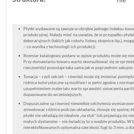
Płytki wydawane są zawsze w obrębie jednego indeksu towar
produkcyjnej. Należy mieć na uwadze, że w przypadku płyt
dekoracyjnych (takich jak cokoły, listwy, stopnice itp.), mog
– co wynika z technologii ich produkcji.
Rozmiar katalogowy podany w opisie produktu może się niec
Przy domawianiu towaru warto skonsultować się ze sprzedaw
rzeczywisty) pozostaje taka sama jak w poprzednim zakupie.
Tonacja – czyli odcień – również może się zmieniać pomięd
różnice kolorystyczne są możliwe i w pełni zgodne z norma
uzupełnieniem materiału warto sprawdzić oznaczenia partii
dopasowane do wcześniejszych.
Dopuszczalne są również niewielkie odchylenia wymiarowe w
zniwelować różnice podczas układania, stosuje się spoinę, kt
płytki nie układają się idealnie „na styk” lub pojawiają się n
małych dystansów – nie świadczy to o wadzie produktu. W br
nierektyfikowanych optymalna szerokość fugi to 3 mm, a dl