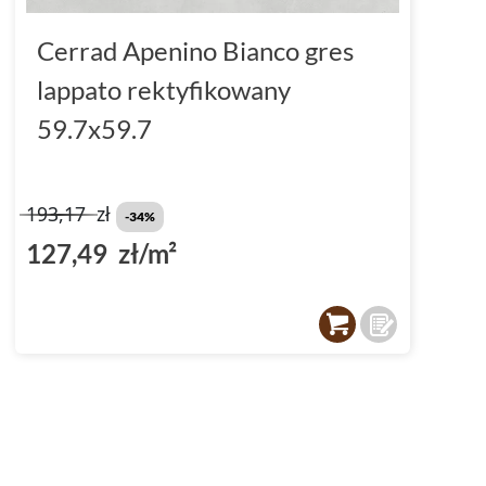
Cerrad Apenino Bianco gres
lappato rektyfikowany
59.7x59.7
193,17
zł
-34%
127,49 zł/m²