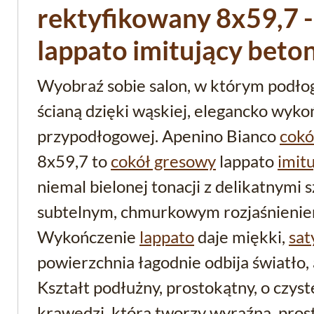
rektyfikowany 8x59,7 
lappato imitujący beto
Wyobraź sobie salon, w którym podłog
ścianą dzięki wąskiej, elegancko wyko
przypodłogowej. Apenino Bianco
cokó
8x59,7 to
cokół gresowy
lappato
imit
niemal bielonej tonacji z delikatnymi 
subtelnym, chmurkowym rozjaśnienie
Wykończenie
lappato
daje miękki,
sa
powierzchnia łagodnie odbija światło, 
Kształt podłużny, prostokątny, o czyste
krawędzi, która tworzy wyraźną, prost