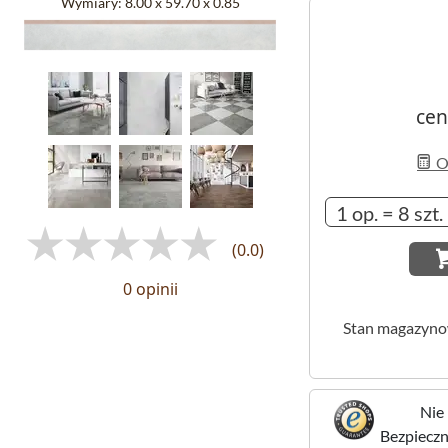
Wymiary:
8.00 x 59.70 x 0.85
cen
Ob
(0.0)
0 opinii
Stan magazyn
Nie 
Bezpieczne