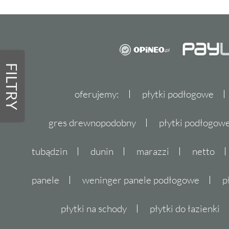
FILTRY
oferujemy:
płytki podłogowe
gres drewnopodobny
płytki podłogo
tubądzin
dunin
marazzi
netto
panele
weninger panele podłogowe
p
płytki na schody
płytki do łazienki