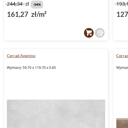
244,34
zł
193,
-34%
161,27 zł/m²
127
Cerrad Apenino
Cerra
Wymiary: 59.70 x 119.70 x 0.85
Wymiary