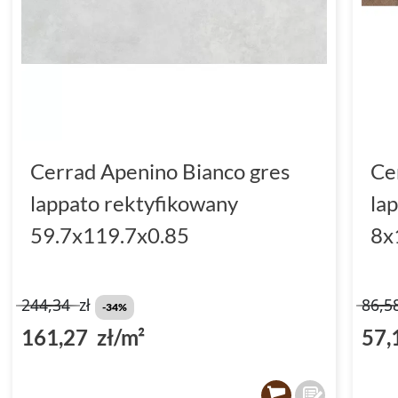
Cerrad Apenino Bianco gres
Ce
lappato rektyfikowany
la
59.7x119.7x0.85
8x
244,34
zł
86,5
-34%
161,27 zł/m²
57,