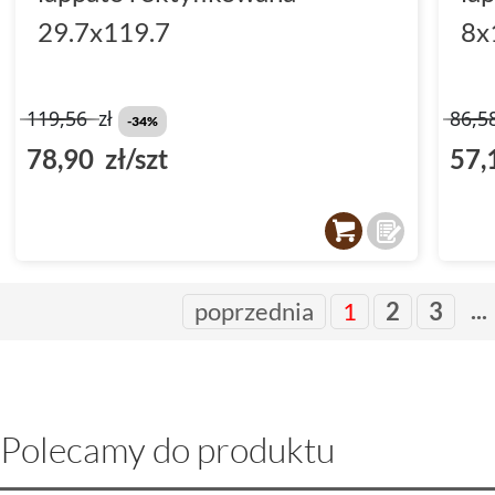
29.7x119.7
8x
119,56
zł
86,5
-34%
78,90 zł/szt
57,
...
poprzednia
1
2
3
Polecamy do produktu