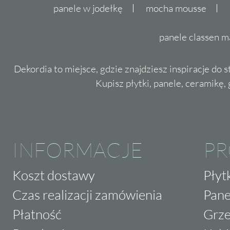
panele w jodełkę
mocha mousse
panele classen m
Dekordia to miejsce, gdzie znajdziesz inspiracje do 
Kupisz płytki, panele, ceramikę, g
INFORMACJE
P
Koszt dostawy
Płyt
Czas realizacji zamówienia
Pane
Płatność
Grze