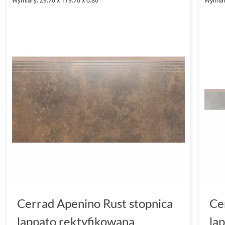
Wymiary: 29.70 x 119.70 x 0.80
Wymiary
Cerrad Apenino Rust stopnica
Ce
lappato rektyfikowana
la