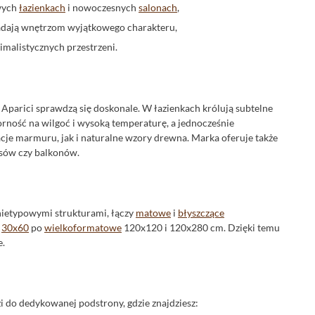
owych
łazienkach
i nowoczesnych
salonach
,
 nadają wnętrzom wyjątkowego charakteru,
imalistycznych przestrzeni.
je Aparici sprawdzą się doskonale. W łazienkach królują subtelne
rność na wilgoć i wysoką temperaturę, a jednocześnie
cje marmuru, jak i naturalne wzory drewna. Marka oferuje także
asów czy balkonów.
 nietypowymi strukturami, łączy
matowe
i
błyszczące
h
30x60
po
wielkoformatowe
120x120 i 120x280 cm. Dzięki temu
e.
i do dedykowanej podstrony, gdzie znajdziesz: