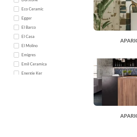
Eco Ceramic
Egger
El Barco
El Casa
APARI
El Molino
Emigres
Emil Ceramica
Energie Ker
Epicentr
Equipe Ceramicas
Ermes Aurelia
Estudio
APARI
Fabresa
Fanal