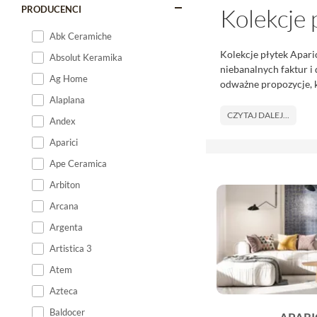
PRODUCENCI
Kolekcje 
Abk Ceramiche
Kolekcje płytek Apari
Absolut Keramika
niebanalnych faktur i 
Ag Home
odważne propozycje, k
Alaplana
CZYTAJ DALEJ...
Andex
Aparici
Ape Ceramica
Arbiton
Arcana
Argenta
Artistica 3
Atem
Azteca
Baldocer