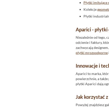
Invena
Płytki imitując
Ipc Ceramic
Kolekcje
geomet
Italiane
Płytki industria
Itt Ceramic
Aparici - płytk
Jawor-Parkiet
Keramika Modus
Niezależnie od tego, c
odcienie i faktury, k
Kerasan
zachwycają designem. 
Keratile Ceramica
płytki mrozoodporne
Keros Ceramika
Innowacje i tec
Korner
Aparici to marka, któ
Ktl Ceramica
powierzchnie, a takż
La Fabbrica
płytki Aparici dają o
La Fenice
Lagrus
Jak korzystać z 
Lamett Parquetvinyl
Powyżej znajdziesz ga