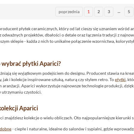
...
poprzednia
1
2
3
5
 producent płytek ceramicznych, który od lat cieszy się uznaniem wśród 
z odważnych projektów, dbałości o detale oraz łączenia tradycji z najnow
szym sklepie - każda z nich to unikalne połączenie wzornictwa, koloryst
 wybrać płytki Aparici?
żniają się wyjątkowym podejściem do designu. Producent stawia na krea
 jak i kolekcje inspirowane sztuką, naturą czy stylem retro. To
płytki
, kt
aranżacji. Aparici wykorzystuje najnowsze technologie produkcji, dzięki
w utrzymaniu czystości.
lekcji Aparici
i znajdziesz kolekcje o wielu obliczach. Oto najpopularniejsze kierunki s
odobne
- ciepłe i naturalne, idealne do salonów i sypialni, gdzie wprowad