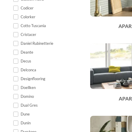
Codicer
Colorker
APAR
Cotto Tuscania
Cristacer
Daniel Rubinetterie
Deante
Decus
Delconca
Designflooring
Doellken
Domino
APAR
Dual Gres
Dune
Dunin
Durstone