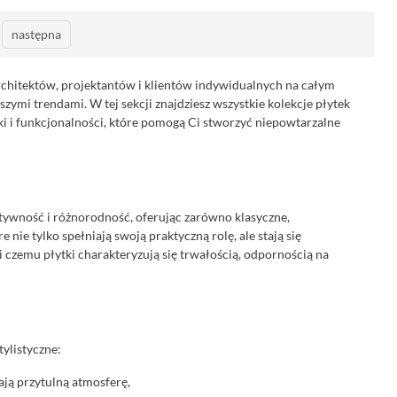
następna
architektów, projektantów i klientów indywidualnych na całym
szymi trendami. W tej sekcji znajdziesz wszystkie kolekcje płytek
yki i funkcjonalności, które pomogą Ci stworzyć niepowtarzalne
tywność i różnorodność, oferując zarówno klasyczne,
óre nie tylko spełniają swoją praktyczną rolę, ale stają się
 czemu płytki charakteryzują się trwałością, odpornością na
tylistyczne:
zają przytulną atmosferę,