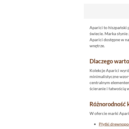
Fap
Flaviker
Fondovalle
Gayafores
Aparici to hiszpański
świecie. Marka słynie 
Geotiles
Aparici dostępne w na
Goetan
wnętrze.
Golden Tile
Dlaczego warto
Grespania
Halcon
Kolekcje Aparici wyró
minimalistyczne wzory,
I.Tiles
centralnym elementem 
Idea Ceramica
ścieranie i łatwością 
Import
Różnorodność ko
Impronta
Indie
W ofercie marki Aparic
Instal-Projekt
Płytki drewnop