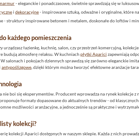
e marmur
- eleganckie i ponadczasowe, świetnie sprawdzają się w luksus
ryczne
i
dekoracyjne
- inspirowane sztuką, odważne i oryginalne, które
lne - struktury inspirowane betonem i metalem, doskonałe do loftów i min
i do każdego pomieszczenia
zy urządzasz łazienkę, kuchnię, salon, czy przestrzeń komercyjną, kolekc
tóre budują atmosferę relaksu. W kuchniach
płytki Aparici
zapewniają odpo
W salonach i pokojach dziennych sprawdzą się zarówno eleganckie imita
i
antypoślizgowe
, dzięki którym można tworzyć efektowne aranżacje tar
hnologia
ra nie boi się eksperymentów. Producent wprowadza na rynek kolekcje z
e proponuje formaty dopasowane do aktualnych trendów - od klasycznyc
gromne możliwości aranżacyjne, a jednocześnie są praktyczne i wytrzymał
listy kolekcji?
lerię kolekcji Aparici dostępnych w naszym sklepie. Każda z nich prowadz