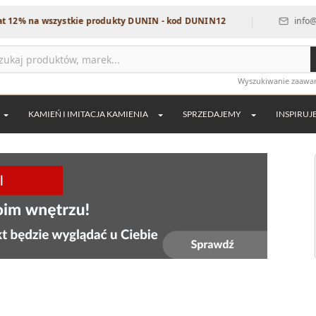
|
szystkie produkty DUNIN - kod DUNIN12
info@dekordia.pl
Wyszukiwanie zaaw
KAMIEŃ I IMITACJA KAMIENIA
SPRZEDAJEMY
INSPIRUJ