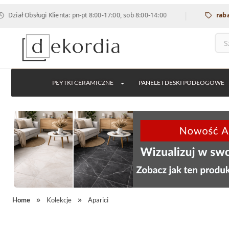
|
ługi Klienta: pn-pt 8:00-17:00, sob 8:00-14:00
rabat 12% na w
PŁYTKI CERAMICZNE
PANELE I DESKI PODŁOGOWE
Home
Kolekcje
Aparici