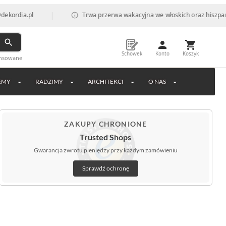
|
Trwa przerwa wakacyjna we włoskich oraz hiszpańskich fabry
Schowek
Konto
Koszyk
ansowane
EMY
RADZIMY
ARCHITEKCI
O NAS
ZAKUPY CHRONIONE
Trusted Shops
Gwarancja zwrotu pieniędzy przy każdym zamówieniu
Sprawdź ochronę