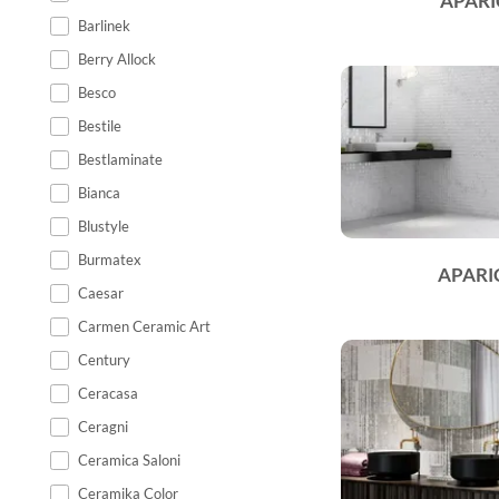
APARI
Barlinek
Berry Allock
Besco
Bestile
Bestlaminate
Bianca
Blustyle
Burmatex
APARI
Caesar
Carmen Ceramic Art
Century
Ceracasa
Ceragni
Ceramica Saloni
Ceramika Color